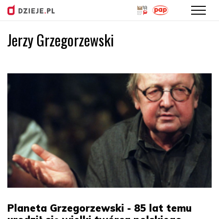
Jerzy Grzegorzewski
Przejdź
do
treści
Planeta Grzegorzewski - 85 lat temu