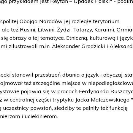
go przykładem jest Reytan – Upadek Polski" - podkreś
politej Obojga Narodów jej rozległe terytorium
ale też Rusini, Litwini, Żydzi, Tatarzy, Karaimi, Ormia
się obrazy o tej tematyce. Etniczną, kulturową i jęz
i zilustrowali m.in. Aleksander Grodzicki i Aleksand
ki stanowił przestrzeń dbania o język i obyczaj, stał
zajmował też szczególne miejsce w niepodległościow
wystawie pojawia się w pracach Ferdynanda Ruszczyc
ż w centralnej części tryptyku Jacka Malczewskiego 
 uczestnicy powstań, siedziby te pełniły też funkcję
łnierzom i uciekinierom.