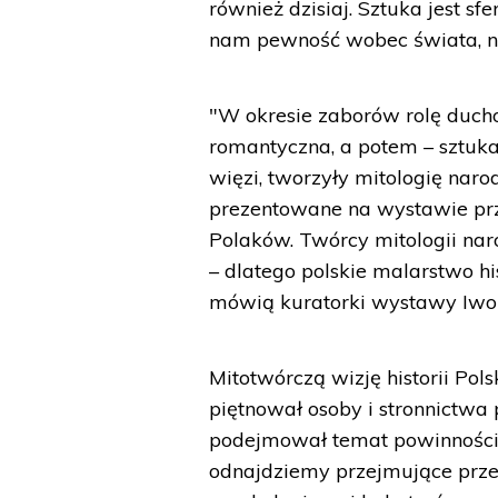
również dzisiaj. Sztuka jest sfe
nam pewność wobec świata, nawe
"W okresie zaborów rolę duch
romantyczna, a potem – sztuka.
więzi, tworzyły mitologię naro
prezentowane na wystawie prz
Polaków. Twórcy mitologii nar
– dlatego polskie malarstwo h
mówią kuratorki wystawy Iwon
Mitotwórczą wizję historii Pols
piętnował osoby i stronnictwa
podejmował temat powinności 
odnajdziemy przejmujące prze