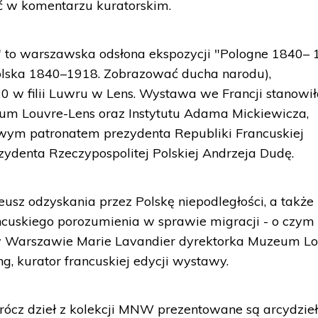
ć w komentarzu kuratorskim.
" to warszawska odsłona ekspozycji "Pologne 1840– 
Polska 1840–1918. Zobrazować ducha narodu),
0 w filii Luwru w Lens. Wystawa we Francji stanowi
um Louvre-Lens oraz Instytutu Adama Mickiewicza,
owym patronatem prezydenta Republiki Francuskiej
denta Rzeczypospolitej Polskiej Andrzeja Dudę.
eusz odzyskania przez Polskę niepodległości, a także
ancuskiego porozumienia w sprawie migracji - o czym
 w Warszawie Marie Lavandier dyrektorka Muzeum L
g, kurator francuskiej edycji wystawy.
ócz dzieł z kolekcji MNW prezentowane są arcydzie