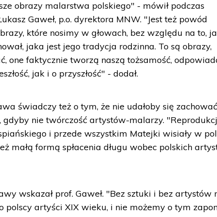
jsze obrazy malarstwa polskiego" - mówił podczas
 Łukasz Gaweł, p.o. dyrektora MNW. "Jest też powód
brazy, które nosimy w głowach, bez względu na to, ja
ował, jaka jest jego tradycja rodzinna. To są obrazy,
ać, one faktycznie tworzą naszą tożsamość, odpowiad
złość, jak i o przyszłość" - dodał.
a świadczy też o tym, że nie udałoby się zachowa
j, gdyby nie twórczość artystów-malarzy. "Reprodukc
piańskiego i przede wszystkim Matejki wisiały w pol
eż małą formą spłacenia długu wobec polskich arty
tawy wskazał prof. Gaweł. "Bez sztuki i bez artystów 
to polscy artyści XIX wieku, i nie możemy o tym zap