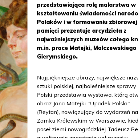
przedstawiająca rolę malarstwa w
kształtowaniu świadomości narod
Polaków i w formowaniu zbiorowej
pamięci prezentuje arcydzieła z
najważniejszych muzeów całego kra
m.in. prace Matejki, Malczewskiego 
Gierymskiego.
Najpiękniejsze obrazy, największe naz
sztuki polskiej, najboleśniejsze sprawy
Polski przedstawia wystawa, którą ot
obraz Jana Matejki "Upadek Polski"
(Reytan), nawiązujący do wydarzeń n
Zamku Królewskim w Warszawie, kie
poseł ziemi nowogródzkiej Tadeusz R
gwałtownie zaprotestował przeciw