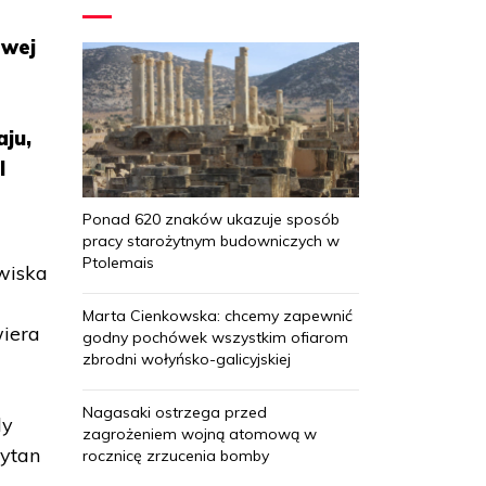
owej
ju,
I
Ponad 620 znaków ukazuje sposób
pracy starożytnym budowniczych w
Ptolemais
wiska
Marta Cienkowska: chcemy zapewnić
wiera
godny pochówek wszystkim ofiarom
zbrodni wołyńsko-galicyjskiej
a
Nagasaki ostrzega przed
dy
zagrożeniem wojną atomową w
eytan
rocznicę zrzucenia bomby