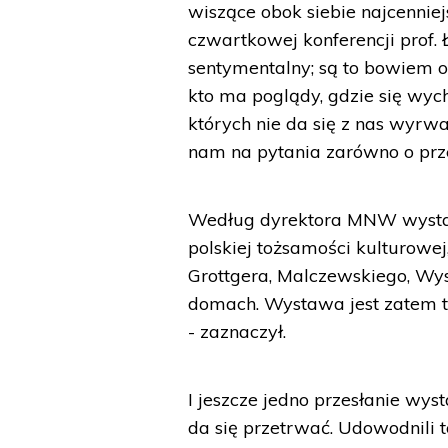
wiszące obok siebie najcennie
czwartkowej konferencji prof.
sentymentalny; są to bowiem o
kto ma poglądy, gdzie się wych
których nie da się z nas wyrw
nam na pytania zarówno o przes
Według dyrektora MNW wystaw
polskiej tożsamości kulturowe
Grottgera, Malczewskiego, Wys
domach. Wystawa jest zatem t
- zaznaczył.
I jeszcze jedno przesłanie wys
da się przetrwać. Udowodnili 