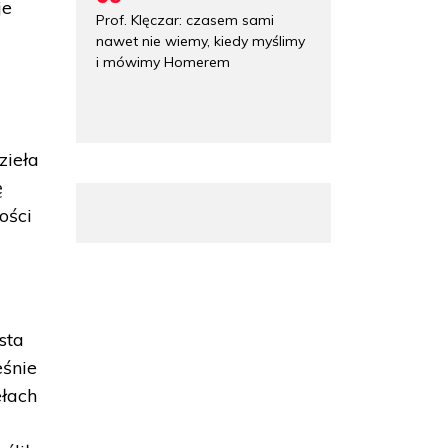
je
Prof. Klęczar: czasem sami
nawet nie wiemy, kiedy myślimy
i mówimy Homerem
zieła
ę
ości
sta
eśnie
ełach