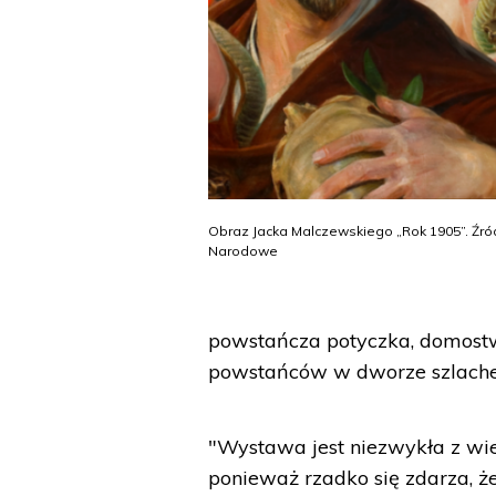
Obraz Jacka Malczewskiego „Rok 1905”. Źr
Narodowe
powstańcza potyczka, domostwo
powstańców w dworze szlach
"Wystawa jest niezwykła z w
ponieważ rzadko się zdarza, ż