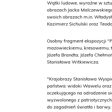
Wątki ludowe, wyraźne w sztuk
obrazach Jacka Malczewskiego;
swoich obrazach m.in. Władysł
Kazimierz Sichulski oraz Teod
Osobny fragment ekspozycji "P
mazowieckiemu, kresowemu, ta
Józefa Brandta, Józefa Chełmo
Stanisława Witkiewicza.
"Krajobrazy Stanisława Wysp
państwa: widoki Wawelu oraz 
oczekującego na odrodzenie się
wyzwolonego z patriotycznych
do zagadnień światła i barwy, 