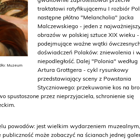
traktatowi ratyfikującemu I rozbiór Pols
następne płótno "Melancholia" Jacka
Malczewskiego - jeden z najważniejsz
obrazów w polskiej sztuce XIX wieku -
podejmujące ważne wątki ówczesnyc
doświadczeń Polaków: zniewolenia i w
niepodległość. Dalej "Polonia" według
ódło: Muzeum
Artura Grottgera - cykl rysunkowy
przedstawiający sceny z Powstania
Styczniowego: przekuwanie kos na bro
 spustoszone przez nieprzyjaciela, schronienie się
eckim.
ielu powodów: jest wielkim wydarzeniem muzealnym
e publiczność może zobaczyć na ścianach jednej galer