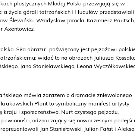
ach plastycznych Młodej Polski przewijają się w
 a życie górali tatrzańskich i Hucułów przedstawial
aw Ślewiński, Władysław Jarocki, Kazimierz Pautsch,
or Axentowicz.
olska. Siła obrazu" poświęcony jest pejzażowi polsk
trzańskiemu; widać to na obrazach Juliusza Kossaka
ńskiego, Jana Stanisławskiego, Leona Wyczółkowskie
iańskiego mówią zarazem o dramacie zniewolonego
krakowskich Plant to symboliczny manifest artysty
 kraju i społeczeństwa. Nurt czystego pejzażu,
 powinności, odznaczający się nowoczesnym podejś
reprezentowali Jan Stanisławski, Julian Fałat i Aleks