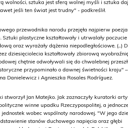
rą wolności, sztuka jest sferą wolnej myśli i sztuka da
t jeśli ten świat jest trudny" - podkreślił.
owego przewodnika narodu przejęła najpierw poezja
 Sztuki plastyczne kształtowały i utrwalały poczucie
dową oraz wyrażały dążenia niepodległościowe. (...) D
ez dziesięciolecia kształtowały zbiorową wyobraźni
odowej chętnie odwoływali się do chwalebnej przeszł
istoryczne przypominało o dawnej świetności kraju" –
a Danielewicz i Agnieszka Rosales Rodríguez.
ki stworzył Jan Matejko. Jak zaznaczyły kuratorki arty
 polityczne winne upadku Rzeczypospolitej, a jednocz
jednostek wobec wspólnoty narodowej. "W jego dzi
dstawienie stanów duchowego napięcia oraz głębi