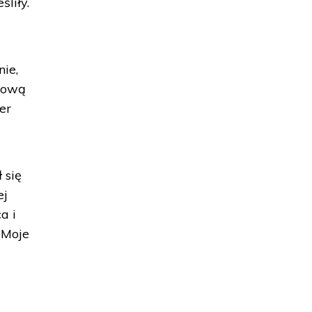
liły.
nie,
ykową
er
 się
ej
a i
"Moje