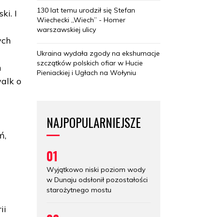
130 lat temu urodził się Stefan
ki. I
Wiechecki „Wiech” - Homer
warszawskiej ulicy
ych
Ukraina wydała zgody na ekshumacje
szczątków polskich ofiar w Hucie
h
Pieniackiej i Ugłach na Wołyniu
alk o
NAJPOPULARNIEJSZE
ń,
01
Wyjątkowo niski poziom wody
w Dunaju odsłonił pozostałości
starożytnego mostu
,
ii