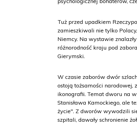
psychologicznej bohaterów, cze
Tuż przed upadkiem Rzeczypos
zamieszkiwali nie tylko Polacy, 
Niemcy. Na wystawie znalazły 
różnorodność kraju pod zaboram
Gierymski.
W czasie zaborów dwór szlachec
ostoją tożsamości narodowej, 
ikonografii. Temat dworu na 
Stanisława Kamockiego, ale te
życie". Z dworów wywodzili się
szpitali, dawały schronienie żo