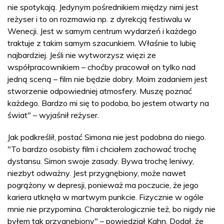
nie spotykają. Jedynym pośrednikiem między nimi jest
reżyser i to on rozmawia np. z dyrekcją festiwalu w
Wenecji. Jest w samym centrum wydarzeń i każdego
traktuje z takim samym szacunkiem. Właśnie to lubię
najbardziej. Jeśli nie wytworzysz więzi ze
współpracownikiem – choćby pracował on tylko nad
jedną sceną – film nie będzie dobry. Moim zadaniem jest
stworzenie odpowiedniej atmosfery. Muszę poznać
każdego. Bardzo mi się to podoba, bo jestem otwarty na
świat" – wyjaśnił reżyser.
Jak podkreślił, postać Simona nie jest podobna do niego.
"To bardzo osobisty film i chciałem zachować trochę
dystansu. Simon swoje zasady. Bywa trochę leniwy,
niezbyt odważny. Jest przygnębiony, może nawet
pogrążony w depresji, ponieważ ma poczucie, że jego
kariera utknęła w martwym punkcie. Fizycznie w ogóle
mnie nie przypomina. Charakterologicznie też, bo nigdy nie
byłem tak przygnębiony" – powiedział Kahn. Dodał, że