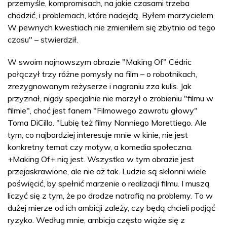
przemyśle, kompromisach, na jakie czasami trzeba
chodzić, i problemach, które nadejdą. Byłem marzycielem.
W pewnych kwestiach nie zmieniłem się zbytnio od tego
czasu" – stwierdził.
W swoim najnowszym obrazie "Making Of" Cédric
połączył trzy różne pomysły na film – o robotnikach,
zrezygnowanym reżyserze i nagraniu zza kulis. Jak
przyznał, nigdy specjalnie nie marzył o zrobieniu "filmu w
filmie", choć jest fanem "Filmowego zawrotu głowy"
Toma DiCillo. "Lubię też filmy Nanniego Morettiego. Ale
tym, co najbardziej interesuje mnie w kinie, nie jest
konkretny temat czy motyw, a komedia społeczna.
+Making Of+ nią jest. Wszystko w tym obrazie jest
przejaskrawione, ale nie aż tak. Ludzie są skłonni wiele
poświęcić, by spełnić marzenie o realizacji filmu. I muszą
liczyć się z tym, że po drodze natrafią na problemy. To w
dużej mierze od ich ambicji zależy, czy będą chcieli podjąć
ryzyko. Według mnie, ambicja często wiąże się z