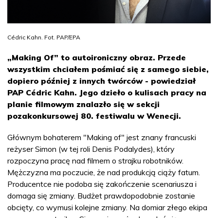
Cédric Kahn. Fot. PAP/EPA
„Making Of” to autoironiczny obraz. Przede
wszystkim chciałem pośmiać się z samego siebie,
dopiero później z innych twórców - powiedział
PAP Cédric Kahn. Jego dzieło o kulisach pracy na
planie filmowym znalazło się w sekcji
pozakonkursowej 80. festiwalu w Wenecji.
Głównym bohaterem "Making of" jest znany francuski
reżyser Simon (w tej roli Denis Podalydes), który
rozpoczyna pracę nad filmem o strajku robotników.
Mężczyzna ma poczucie, że nad produkcją ciąży fatum.
Producentce nie podoba się zakończenie scenariusza i
domaga się zmiany. Budżet prawdopodobnie zostanie
obcięty, co wymusi kolejne zmiany. Na domiar złego ekipa