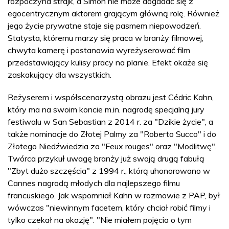
rozpoczyna strajk, a Simon nie może dogadać się z
egocentrycznym aktorem grającym główną rolę. Również
jego życie prywatne staje się pasmem niepowodzeń.
Statysta, któremu marzy się praca w branży filmowej,
chwyta kamerę i postanawia wyreżyserować film
przedstawiający kulisy pracy na planie. Efekt okaże się
zaskakujący dla wszystkich.
Reżyserem i współscenarzystą obrazu jest Cédric Kahn,
który ma na swoim koncie m.in. nagrodę specjalną jury
festiwalu w San Sebastian z 2014 r. za "Dzikie życie", a
także nominacje do Złotej Palmy za "Roberto Succo" i do
Złotego Niedźwiedzia za "Feux rouges" oraz "Modlitwę".
Twórca przykuł uwagę branży już swoją drugą fabułą
"Zbyt dużo szczęścia" z 1994 r., którą uhonorowano w
Cannes nagrodą młodych dla najlepszego filmu
francuskiego. Jak wspomniał Kahn w rozmowie z PAP, był
wówczas "niewinnym facetem, który chciał robić filmy i
tylko czekał na okazję". "Nie miałem pojęcia o tym