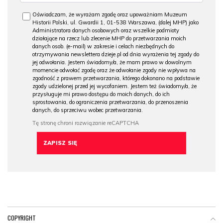
Oświadczam, że wyrażam zgodę oraz upoważniam Muzeum
Historii Polski, ul. Gwardii 1, 01-538 Warszawa, (dalej MHP) jako
Administratora danych osobowych oraz wszelkie podmioty
działające na rzecz lub zlecenie MHP do przetwarzania moich
danych osob. (e-mail) w zakresie i celach niezbędnych do
otrzymywania newslettera dzieje.pl od dnia wyrażenia tej zgody do
jej odwołania. Jestem świadomy/a, że mam prawo w dowolnym
momencie odwołać zgodę oraz że odwołanie zgody nie wpływa na
zgodność z prawem przetwarzania, którego dokonano na podstawie
zgody udzielonej przed jej wycofaniem. Jestem też świadomy/a, że
przysługuje mi prawo dostępu do moich danych, do ich
sprostowania, do ograniczenia przetwarzania, do przenoszenia
danych, do sprzeciwu wobec przetwarzania.
COPYRIGHT