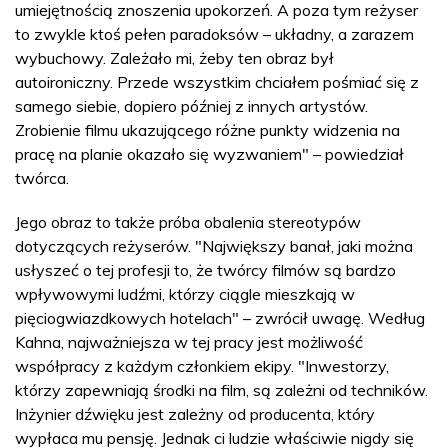
umiejętnością znoszenia upokorzeń. A poza tym reżyser
to zwykle ktoś pełen paradoksów – układny, a zarazem
wybuchowy. Zależało mi, żeby ten obraz był
autoironiczny. Przede wszystkim chciałem pośmiać się z
samego siebie, dopiero później z innych artystów.
Zrobienie filmu ukazującego różne punkty widzenia na
pracę na planie okazało się wyzwaniem" – powiedział
twórca.
Jego obraz to także próba obalenia stereotypów
dotyczących reżyserów. "Największy banał, jaki można
usłyszeć o tej profesji to, że twórcy filmów są bardzo
wpływowymi ludźmi, którzy ciągle mieszkają w
pięciogwiazdkowych hotelach" – zwrócił uwagę. Według
Kahna, najważniejsza w tej pracy jest możliwość
współpracy z każdym członkiem ekipy. "Inwestorzy,
którzy zapewniają środki na film, są zależni od techników.
Inżynier dźwięku jest zależny od producenta, który
wypłaca mu pensję. Jednak ci ludzie właściwie nigdy się