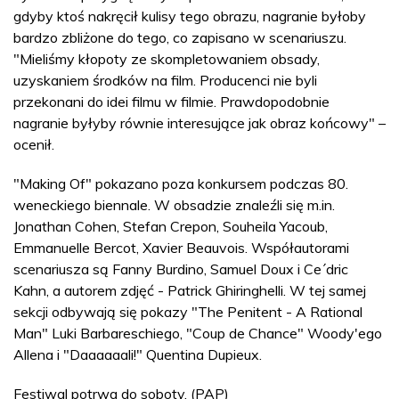
gdyby ktoś nakręcił kulisy tego obrazu, nagranie byłoby
bardzo zbliżone do tego, co zapisano w scenariuszu.
"Mieliśmy kłopoty ze skompletowaniem obsady,
uzyskaniem środków na film. Producenci nie byli
przekonani do idei filmu w filmie. Prawdopodobnie
nagranie byłyby równie interesujące jak obraz końcowy" –
ocenił.
"Making Of" pokazano poza konkursem podczas 80.
weneckiego biennale. W obsadzie znaleźli się m.in.
Jonathan Cohen, Stefan Crepon, Souheila Yacoub,
Emmanuelle Bercot, Xavier Beauvois. Współautorami
scenariusza są Fanny Burdino, Samuel Doux i Ce´dric
Kahn, a autorem zdjęć - Patrick Ghiringhelli. W tej samej
sekcji odbywają się pokazy "The Penitent - A Rational
Man" Luki Barbareschiego, "Coup de Chance" Woody'ego
Allena i "Daaaaaali!" Quentina Dupieux.
Festiwal potrwa do soboty. (PAP)