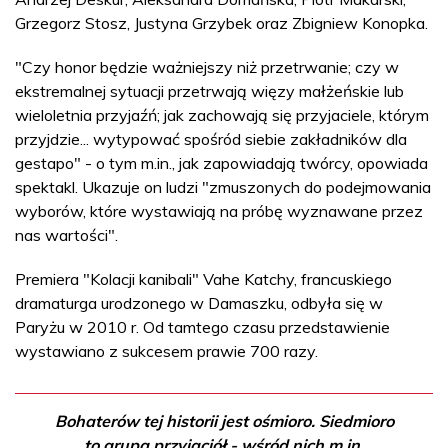
Grzegorz Stosz, Justyna Grzybek oraz Zbigniew Konopka.
"Czy honor będzie ważniejszy niż przetrwanie; czy w
ekstremalnej sytuacji przetrwają więzy małżeńskie lub
wieloletnia przyjaźń; jak zachowają się przyjaciele, którym
przyjdzie... wytypować spośród siebie zakładników dla
gestapo" - o tym m.in., jak zapowiadają twórcy, opowiada
spektakl. Ukazuje on ludzi "zmuszonych do podejmowania
wyborów, które wystawiają na próbę wyznawane przez
nas wartości".
Premiera "Kolacji kanibali" Vahe Katchy, francuskiego
dramaturga urodzonego w Damaszku, odbyła się w
Paryżu w 2010 r. Od tamtego czasu przedstawienie
wystawiano z sukcesem prawie 700 razy.
Bohaterów tej historii jest ośmioro. Siedmioro
to grupa przyjaciół - wśród nich m.in.