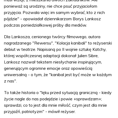
ponieważ są urodziny, nie chce psuć przyjaciołom
przyjęcia. Pozwala więc im samym wybrać, kto z nich
pójdzie" - opowiadał dziennikarzom Borys Lankosz
podczas poniedziałkowej próby dla mediów.
Dla Lankosza, cenionego twórcy filmowego, autora
nagradzanego "Rewersu", "Kolacja kanibali" to reżyserski
debiut w teatrze. Napisaną po II wojnie sztukę Katchy,
której współczesnej adaptacji dokonał Julien Sibre,
Lankosz nazwał tekstem niesłychanie inspirującym,
generującym ogromne emocje oraz opowieścią
uniwersalną - o tym, że "kanibal jest być może w każdym
z nas".
To także historia o "lęku przed sytuacją graniczną - kiedy
życie nagle do nas podejdzie i powie +sprawdzam+;
sprawdzi, co to jest dla mnie miłość, czym jest dla mnie
przyjaźń, patriotyzm" - mówił reżyser.