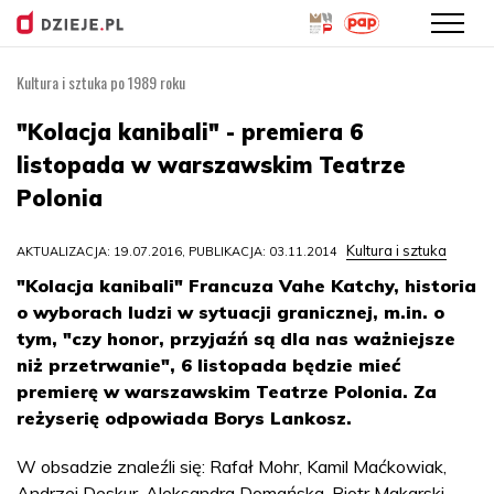
Kultura i sztuka po 1989 roku
Przejdź
do
"Kolacja kanibali" - premiera 6
treści
listopada w warszawskim Teatrze
Polonia
Kultura i sztuka
AKTUALIZACJA: 19.07.2016, PUBLIKACJA: 03.11.2014
"Kolacja kanibali" Francuza Vahe Katchy, historia
o wyborach ludzi w sytuacji granicznej, m.in. o
tym, "czy honor, przyjaźń są dla nas ważniejsze
niż przetrwanie", 6 listopada będzie mieć
premierę w warszawskim Teatrze Polonia. Za
reżyserię odpowiada Borys Lankosz.
W obsadzie znaleźli się: Rafał Mohr, Kamil Maćkowiak,
Andrzej Deskur, Aleksandra Domańska, Piotr Makarski,