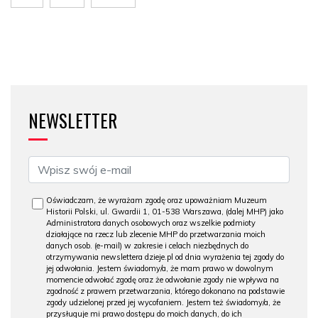
NEWSLETTER
Oświadczam, że wyrażam zgodę oraz upoważniam Muzeum
Historii Polski, ul. Gwardii 1, 01-538 Warszawa, (dalej MHP) jako
Administratora danych osobowych oraz wszelkie podmioty
działające na rzecz lub zlecenie MHP do przetwarzania moich
danych osob. (e-mail) w zakresie i celach niezbędnych do
otrzymywania newslettera dzieje.pl od dnia wyrażenia tej zgody do
jej odwołania. Jestem świadomy/a, że mam prawo w dowolnym
momencie odwołać zgodę oraz że odwołanie zgody nie wpływa na
zgodność z prawem przetwarzania, którego dokonano na podstawie
zgody udzielonej przed jej wycofaniem. Jestem też świadomy/a, że
przysługuje mi prawo dostępu do moich danych, do ich