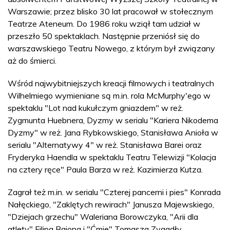
Warszawie; przez blisko 30 lat pracował w stołecznym
Teatrze Ateneum. Do 1986 roku wziął tam udział w
przeszło 50 spektaklach. Następnie przeniósł się do
warszawskiego Teatru Nowego, z którym był związany
aż do śmierci.
Wśród najwybitniejszych kreacji filmowych i teatralnych
Wilhelmiego wymieniane są m.in. rola McMurphy'ego w
spektaklu "Lot nad kukułczym gniazdem" w reż.
Zygmunta Huebnera, Dyzmy w serialu "Kariera Nikodema
Dyzmy" w reż. Jana Rybkowskiego, Stanisława Anioła w
serialu "Alternatywy 4" w reż. Stanisława Barei oraz
Fryderyka Haendla w spektaklu Teatru Telewizji "Kolacja
na cztery ręce" Paula Barza w reż. Kazimierza Kutza.
Zagrał też m.in. w serialu "Czterej pancerni i pies" Konrada
Nałęckiego, "Zaklętych rewirach" Janusza Majewskiego,
"Dziejach grzechu" Waleriana Borowczyka, "Arii dla
atlety" Filipa Bajona i "Ćmie" Tomasza Zygadły.