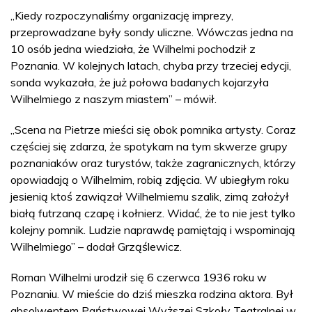
„Kiedy rozpoczynaliśmy organizację imprezy,
przeprowadzane były sondy uliczne. Wówczas jedna na
10 osób jedna wiedziała, że Wilhelmi pochodził z
Poznania. W kolejnych latach, chyba przy trzeciej edycji,
sonda wykazała, że już połowa badanych kojarzyła
Wilhelmiego z naszym miastem” – mówił.
„Scena na Pietrze mieści się obok pomnika artysty. Coraz
częściej się zdarza, że spotykam na tym skwerze grupy
poznaniaków oraz turystów, także zagranicznych, którzy
opowiadają o Wilhelmim, robią zdjęcia. W ubiegłym roku
jesienią ktoś zawiązał Wilhelmiemu szalik, zimą założył
białą futrzaną czapę i kołnierz. Widać, że to nie jest tylko
kolejny pomnik. Ludzie naprawdę pamiętają i wspominają
Wilhelmiego” – dodał Grząślewicz.
Roman Wilhelmi urodził się 6 czerwca 1936 roku w
Poznaniu. W mieście do dziś mieszka rodzina aktora. Był
absolwentem Państwowej Wyższej Szkoły Teatralnej w