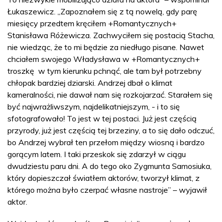
Łukaszewicz. „Zapoznałem się z tą nowelą, gdy parę
miesięcy przedtem kręciłem +Romantycznych+
Stanisława Różewicza. Zachwyciłem się postacią Stacha,
nie wiedząc, że to mi będzie za niedługo pisane. Nawet
chciałem swojego Władysława w +Romantycznych+
troszkę w tym kierunku pchnąć, ale tam był potrzebny
chłopak bardziej dziarski. Andrzej dbał o klimat
kameralności, nie dawał nam się rozkojarzać. Starałem się
być najwrażliwszym, najdelikatniejszym, - i to się
sfotografowało! To jest w tej postaci. Już jest częścią
przyrody, już jest częścią tej brzeziny, a to się dało odczuć,
bo Andrzej wybrał ten przełom między wiosną i bardzo
gorącym latem. I taki przeskok się zdarzył w ciągu
dwudziestu paru dni. A do tego oko Zygmunta Samosiuka,
który dopieszczał światłem aktorów, tworzył klimat, z
którego można było czerpać własne nastroje” – wyjawił
aktor.