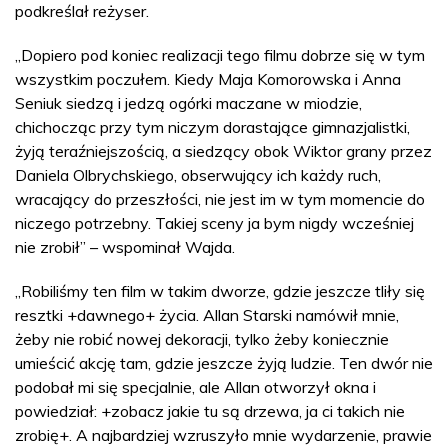
podkreślał reżyser.
„Dopiero pod koniec realizacji tego filmu dobrze się w tym
wszystkim poczułem. Kiedy Maja Komorowska i Anna
Seniuk siedzą i jedzą ogórki maczane w miodzie,
chichocząc przy tym niczym dorastające gimnazjalistki,
żyją teraźniejszością, a siedzący obok Wiktor grany przez
Daniela Olbrychskiego, obserwujący ich każdy ruch,
wracający do przeszłości, nie jest im w tym momencie do
niczego potrzebny. Takiej sceny ja bym nigdy wcześniej
nie zrobił” – wspominał Wajda.
„Robiliśmy ten film w takim dworze, gdzie jeszcze tliły się
resztki +dawnego+ życia. Allan Starski namówił mnie,
żeby nie robić nowej dekoracji, tylko żeby koniecznie
umieścić akcję tam, gdzie jeszcze żyją ludzie. Ten dwór nie
podobał mi się specjalnie, ale Allan otworzył okna i
powiedział: +zobacz jakie tu są drzewa, ja ci takich nie
zrobię+. A najbardziej wzruszyło mnie wydarzenie, prawie