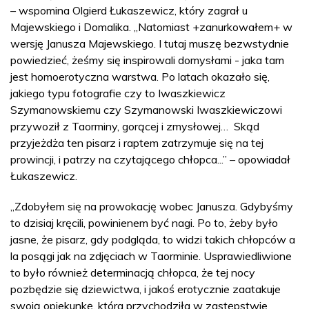
– wspomina Olgierd Łukaszewicz, który zagrał u
Majewskiego i Domalika. „Natomiast +zanurkowałem+ w
wersję Janusza Majewskiego. I tutaj muszę bezwstydnie
powiedzieć, żeśmy się inspirowali domysłami - jaka tam
jest homoerotyczna warstwa. Po latach okazało się,
jakiego typu fotografie czy to Iwaszkiewicz
Szymanowskiemu czy Szymanowski Iwaszkiewiczowi
przywoził z Taorminy, gorącej i zmysłowej… Skąd
przyjeżdża ten pisarz i raptem zatrzymuje się na tej
prowincji, i patrzy na czytającego chłopca...” – opowiadał
Łukaszewicz.
„Zdobyłem się na prowokację wobec Janusza. Gdybyśmy
to dzisiaj kręcili, powinienem być nagi. Po to, żeby było
jasne, że pisarz, gdy podgląda, to widzi takich chłopców a
la posągi jak na zdjęciach w Taorminie. Usprawiedliwione
to było również determinacją chłopca, że tej nocy
pozbędzie się dziewictwa, i jakoś erotycznie zaatakuje
swoją opiekunkę, która przychodziła w zastępstwie