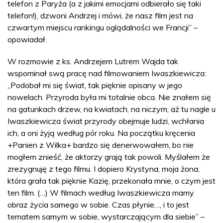
telefon z Paryża (a z jakimi emocjami odbierało się taki
telefon!), dzwoni Andrzej i mówi, że nasz film jest na
czwartym miejscu rankingu oglądalności we Francji” –
opowiadał.
W rozmowie z ks. Andrzejem Lutrem Wajda tak
wspominał swą pracę nad filmowaniem Iwaszkiewicza:
„Podobał mi się świat, tak pięknie opisany w jego
nowelach. Przyroda była mi totalnie obca. Nie znałem się
na gatunkach drzew, na kwiatach, na niczym, aż tu nagle u
Iwaszkiewicza świat przyrody obejmuje ludzi, wchłania
ich, a oni żyją według pór roku. Na początku kręcenia
+Panien z Wilka+ bardzo się denerwowałem, bo nie
mogłem znieść, że aktorzy grają tak powoli. Myślałem że
zrezygnuję z tego filmu. I dopiero Krystyna, moja żona,
która grała tak pięknie Kazię, przekonała mnie, o czym jest
ten film. (…) W filmach według Iwaszkiewicza mamy
obraz życia samego w sobie. Czas płynie…, i to jest
tematem samym w sobie, wystarczającym dla siebie” –