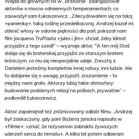
Wajda do głównych ról w „Brzezinie” zaangażował
aktorów o mocno odmiennych temperamentach, co
zauważył sam Łukaszewicz. „Zdecydowałem się na taką
+panienkę+, taką roślinę przedelikaconą. Andrzej kazał mi
utlenić włosy w salonie piękności dla pań, pokazał nam
film Jacquesa Truffauta +Jules i Jim+, chciał, żeby klimat
przyjaźni z tego szedł” – wyznaje aktor. "A ten mój Staś
dobija się do braterskiej przyjaźni ze starszym bratem
leśniczym, co mu się niespecjalnie udaje. Zresztą z
Danielem jesteśmy kompletnie innej natury, inni ludzie. Ale
to dobijanie się o uwagę, przyjaźń, zrozumienie - to
między nami grało. Aktorzy lubią takie atmosfery:
budowanie podobnych relacji na próbach, prywatnie” –
podkreślił Łukaszewicz.
Aktor zapamiętał też zróżnicowany odbiór filmu. „Andrzej
był zaskoczony, gdy pani Bożena Janicka napisała w
+Filmie+: +znać, że reżyserowi zabrakło żywszych
uderzeń serca do tematu+. A kilka lat potem odbieram