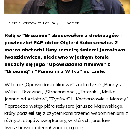
Olgierd Łukaszewicz. Fot. PAP/P. Supernak
Rolę w "Brzezinie" zbudowałem z drobiazgów -
powiedział PAP aktor Olgierd Łukaszewicz. 2
marca obchodziliśmy rocznicę śmierci Jarosława
Iwaszkiewicza, niedawno w jednym tomie
ukazały się jego "Opowiadania filmowe" z
"Brzeziną" i "Pannami z Wilka" na czele.
W tomie „Opowiadania filmowe” znalazły się „Panny z
Wilka” „Brzezina”, „Stracona noc”, „Tatarak”, „Matka
Joanna od Aniołów”, "Zygfryd" i "Kochankowie z Marony".
Poprzedza wstęp pióra reżysera Janusza Majewskiego,
który podzielił się z czytelnikami trzema wspomnieniami z
różnych etapów swej kariery, w których Jarosław
Iwaszkiewicz odegrał znaczącą rolę.