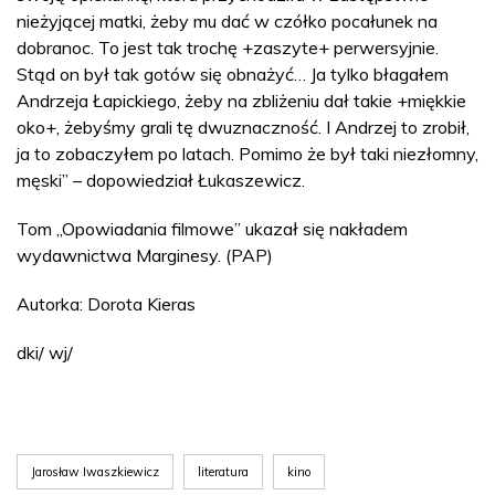
nieżyjącej matki, żeby mu dać w czółko pocałunek na
dobranoc. To jest tak trochę +zaszyte+ perwersyjnie.
Stąd on był tak gotów się obnażyć… Ja tylko błagałem
Andrzeja Łapickiego, żeby na zbliżeniu dał takie +miękkie
oko+, żebyśmy grali tę dwuznaczność. I Andrzej to zrobił,
ja to zobaczyłem po latach. Pomimo że był taki niezłomny,
męski” – dopowiedział Łukaszewicz.
Tom „Opowiadania filmowe” ukazał się nakładem
wydawnictwa Marginesy. (PAP)
Autorka: Dorota Kieras
dki/ wj/
Jarosław Iwaszkiewicz
literatura
kino