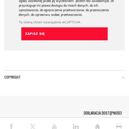
zgody udzielonej przed jej wycofaniem. Jestem też świadomy/a, że
przysługuje mi prawo dostępu do moich danych, do ich
sprostowania, do ograniczenia przetwarzania, do przenoszenia
danych, do sprzeciwu wobec przetwarzania.
COPYRIGHT
Menu Footer
DEKLARACJA DOSTĘPNOŚCI
© COPYRIGHT PAP 2026