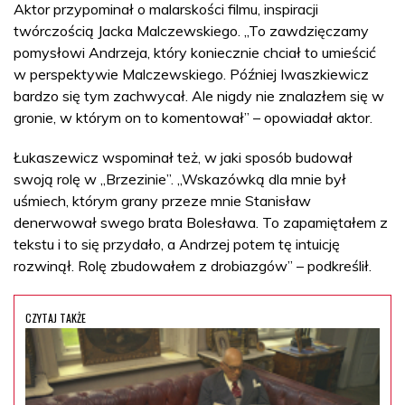
Aktor przypominał o malarskości filmu, inspiracji
twórczością Jacka Malczewskiego. „To zawdzięczamy
pomysłowi Andrzeja, który koniecznie chciał to umieścić
w perspektywie Malczewskiego. Później Iwaszkiewicz
bardzo się tym zachwycał. Ale nigdy nie znalazłem się w
gronie, w którym on to komentował” – opowiadał aktor.
Łukaszewicz wspominał też, w jaki sposób budował
swoją rolę w „Brzezinie”. „Wskazówką dla mnie był
uśmiech, którym grany przeze mnie Stanisław
denerwował swego brata Bolesława. To zapamiętałem z
tekstu i to się przydało, a Andrzej potem tę intuicję
rozwinął. Rolę zbudowałem z drobiazgów” – podkreślił.
CZYTAJ TAKŻE