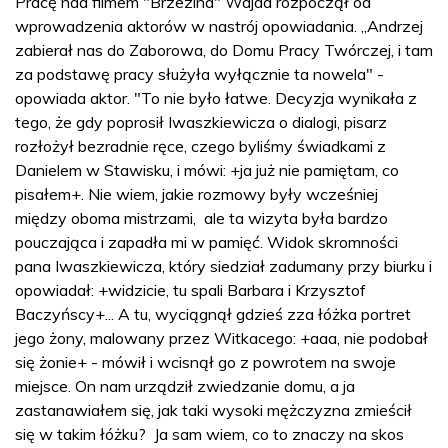
Pracę nad filmem "Brzezina" Wajda rozpoczął od
wprowadzenia aktorów w nastrój opowiadania. „Andrzej
zabierał nas do Zaborowa, do Domu Pracy Twórczej, i tam
za podstawę pracy służyła wyłącznie ta nowela" -
opowiada aktor. "To nie było łatwe. Decyzja wynikała z
tego, że gdy poprosił Iwaszkiewicza o dialogi, pisarz
rozłożył bezradnie ręce, czego byliśmy świadkami z
Danielem w Stawisku, i mówi: +ja już nie pamiętam, co
pisałem+. Nie wiem, jakie rozmowy były wcześniej
między oboma mistrzami, ale ta wizyta była bardzo
pouczająca i zapadła mi w pamięć. Widok skromności
pana Iwaszkiewicza, który siedział zadumany przy biurku i
opowiadał: +widzicie, tu spali Barbara i Krzysztof
Baczyńscy+... A tu, wyciągnął gdzieś zza łóżka portret
jego żony, malowany przez Witkacego: +aaa, nie podobał
się żonie+ - mówił i wcisnął go z powrotem na swoje
miejsce. On nam urządził zwiedzanie domu, a ja
zastanawiałem się, jak taki wysoki mężczyzna zmieścił
się w takim łóżku? Ja sam wiem, co to znaczy na skos