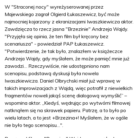
W "Straconej nocy" wyreżyserowanej przez
Majewskiego zagrał Olgierd Łukaszewicz, być może
najmocniej kojarzony z ekranizacjami Iwaszkiewicza aktor.
Zawdzięcza to rzecz jasna "Brzezinie" Andrzeja Wajdy.
"Przyjęła się opinia, że ten film był kręcony bez
scenariusza" - powiedział PAP Łukaszewicz.
"Potwierdzenie, że tak było, znalazłem w książeczce
Andrzeja Wajdy, gdy myślałem, że może pamięć mnie już
zawodzi… Rzeczywiście, nie udostępniono nam
scenopisu, podstawą dyskusji była nowela
Iwaszkiewicza. Daniel Olbrychski miał już wprawę w
takich improwizacjach z Wajdą, więc potrafił z niewielkich
fragmentów noweli jakąś scenę dialogową wymyślić” –
wspomina aktor. „Kiedyś, wędrując po wytwórni filmowej
natknąłem się na skrawek papieru. Patrzę, a to było po
wielu latach, a to jest +Brzezina+! Myślałem, że w ogóle
nie było tego scenopisu…".