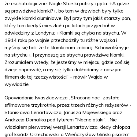
że eschatologiczne. Nagle Starski patrzy i pyta: +A gdzie
są prawdziwe klamki?+, bo tam w drzwiach były tylko
zwykłe klamki aluminiowe. Był przy tym jakiś starszy pan,
który tam kiedyś mieszkał i po latach przyjechał w
odwiedziny z Londynu: +Klamki są chyba na strychu. W
1914 roku po wojnie przechodziły tu różne wojska i
myśmy się bali, że te klamki nam zabiorą. Schowaliśmy je
na strychu+. I przynoszą ze strychu prawdziwe klamki.
Zrozumiałem wtedy, że jesteśmy w miejscu, gdzie coś się
dzieje naprawdę, a my się tylko dokładamy z naszym
filmem do tej rzeczywistości” – mówił Wajda w
wywiadzie.
Opowiadanie Iwaszkiewicza „Stracona noc” zostało
sfilmowane trzykrotnie, przez trzech różnych reżyserów -
Stanisława Lenartowicza, Janusza Majewskiego oraz
Andrzeja Domalika pod tytułem "Nocne ptaki". „Nie
widziałem pierwotnej wersji Lenartowicza, kiedy chłopca
grał ksiądz Orzechowski, a Wieńczysław Gliński pisarza”