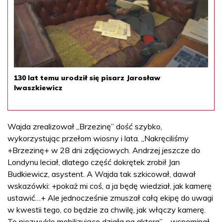
130 lat temu urodził się pisarz Jarosław
Iwaszkiewicz
Wajda zrealizował „Brzezinę” dość szybko,
wykorzystując przełom wiosny i lata. „Nakręciliśmy
+Brzezinę+ w 28 dni zdjęciowych. Andrzej jeszcze do
Londynu leciał, dlatego część dokrętek zrobił Jan
Budkiewicz, asystent. A Wajda tak szkicował, dawał
wskazówki: +pokaż mi coś, a ja będę wiedział, jak kamerę
ustawić…+ Ale jednocześnie zmuszał całą ekipę do uwagi
w kwestii tego, co będzie za chwilę, jak włączy kamerę.
To niezwykle mobilizująco działa na aktora” – wspominał