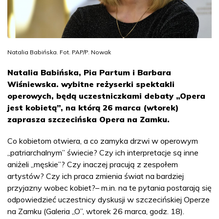
Natalia Babińska. Fot. PAP/P. Nowak
Natalia Babińska, Pia Partum i Barbara
Wiśniewska. wybitne reżyserki spektakli
operowych, będą uczestniczkami debaty „Opera
jest kobietą”, na którą 26 marca (wtorek)
zaprasza szczecińska Opera na Zamku.
Co kobietom otwiera, a co zamyka drzwi w operowym
„patriarchalnym” świecie? Czy ich interpretacje są inne
aniżeli „męskie”? Czy inaczej pracują z zespołem
artystów? Czy ich praca zmienia świat na bardziej
przyjazny wobec kobiet?– m.in. na te pytania postarają się
odpowiedzieć uczestnicy dyskusji w szczecińskiej Operze
na Zamku (Galeria „O”, wtorek 26 marca, godz. 18).