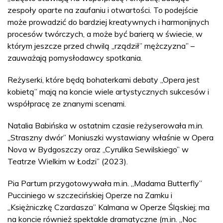
zespoły oparte na zaufaniu i otwartości. To podejście
może prowadzić do bardziej kreatywnych i harmonijnych
procesów twórczych, a może być barierą w świecie, w
którym jeszcze przed chwilą „rządził” mężczyzna” –
zauważają pomysłodawcy spotkania.
Reżyserki, które będą bohaterkami debaty „Opera jest
kobietą” mają na koncie wiele artystycznych sukcesów i
współpracę ze znanymi scenami.
Natalia Babińska w ostatnim czasie reżyserowała m.in.
„Straszny dwór” Moniuszki wystawiany właśnie w Opera
Nova w Bydgoszczy oraz „Cyrulika Sewilskiego” w
Teatrze Wielkim w Łodzi” (2023).
Pia Partum przygotowywała m.in. „Madama Butterfly”
Pucciniego w szczecińskiej Operze na Zamku i
„Księżniczkę Czardasza” Kalmana w Operze Śląskiej; ma
na koncie również spektakle dramatyczne (m.in. „Noc