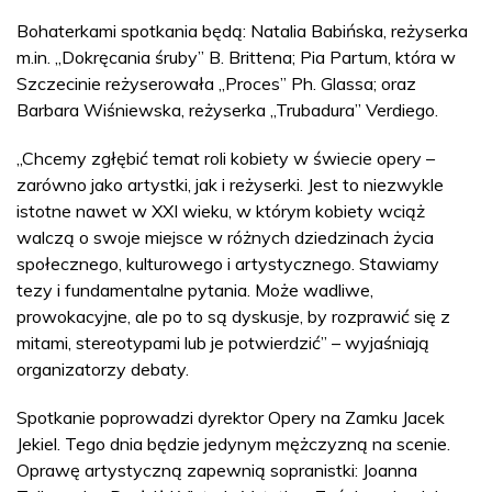
Bohaterkami spotkania będą: Natalia Babińska, reżyserka
m.in. „Dokręcania śruby” B. Brittena; Pia Partum, która w
Szczecinie reżyserowała „Proces” Ph. Glassa; oraz
Barbara Wiśniewska, reżyserka „Trubadura” Verdiego.
„Chcemy zgłębić temat roli kobiety w świecie opery –
zarówno jako artystki, jak i reżyserki. Jest to niezwykle
istotne nawet w XXI wieku, w którym kobiety wciąż
walczą o swoje miejsce w różnych dziedzinach życia
społecznego, kulturowego i artystycznego. Stawiamy
tezy i fundamentalne pytania. Może wadliwe,
prowokacyjne, ale po to są dyskusje, by rozprawić się z
mitami, stereotypami lub je potwierdzić” – wyjaśniają
organizatorzy debaty.
Spotkanie poprowadzi dyrektor Opery na Zamku Jacek
Jekiel. Tego dnia będzie jedynym mężczyzną na scenie.
Oprawę artystyczną zapewnią sopranistki: Joanna