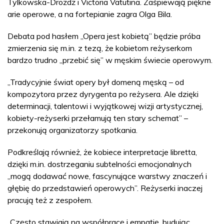
Tylkowska-Drożdż i Victoria Vatutina. Zaśpiewają piękne
arie operowe, a na fortepianie zagra Olga Bila.
Debata pod hasłem „Opera jest kobietą” będzie próba
zmierzenia się m.in. z tezą, że kobietom reżyserkom
bardzo trudno „przebić się” w męskim świecie operowym.
„Tradycyjnie świat opery był domeną męską – od
kompozytora przez dyrygenta po reżysera. Ale dzięki
determinacji, talentowi i wyjątkowej wizji artystycznej,
kobiety-reżyserki przełamują ten stary schemat” –
przekonują organizatorzy spotkania.
Podkreślają również, że kobiece interpretacje libretta,
dzięki m.in. dostrzeganiu subtelności emocjonalnych
„mogą dodawać nowe, fascynujące warstwy znaczeń i
głębię do przedstawień operowych”. Reżyserki inaczej
pracują też z zespołem.
„Często stawiają na współpracę i empatię, budując