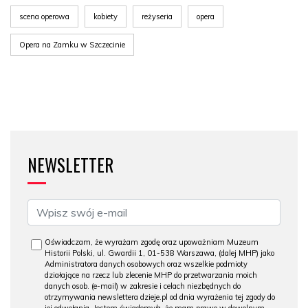
scena operowa
kobiety
reżyseria
opera
Opera na Zamku w Szczecinie
NEWSLETTER
Oświadczam, że wyrażam zgodę oraz upoważniam Muzeum
Historii Polski, ul. Gwardii 1, 01-538 Warszawa, (dalej MHP) jako
Administratora danych osobowych oraz wszelkie podmioty
działające na rzecz lub zlecenie MHP do przetwarzania moich
danych osob. (e-mail) w zakresie i celach niezbędnych do
otrzymywania newslettera dzieje.pl od dnia wyrażenia tej zgody do
jej odwołania. Jestem świadomy/a, że mam prawo w dowolnym