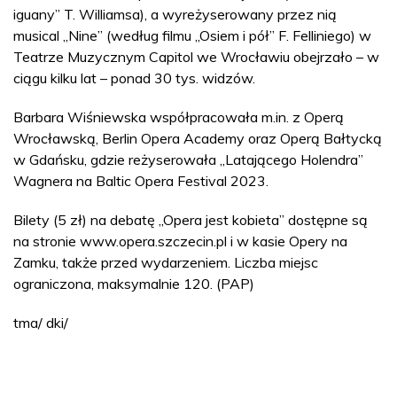
iguany” T. Williamsa), a wyreżyserowany przez nią
musical „Nine” (według filmu „Osiem i pół” F. Felliniego) w
Teatrze Muzycznym Capitol we Wrocławiu obejrzało – w
ciągu kilku lat – ponad 30 tys. widzów.
Barbara Wiśniewska współpracowała m.in. z Operą
Wrocławską, Berlin Opera Academy oraz Operą Bałtycką
w Gdańsku, gdzie reżyserowała „Latającego Holendra”
Wagnera na Baltic Opera Festival 2023.
Bilety (5 zł) na debatę „Opera jest kobieta” dostępne są
na stronie www.opera.szczecin.pl i w kasie Opery na
Zamku, także przed wydarzeniem. Liczba miejsc
ograniczona, maksymalnie 120. (PAP)
tma/ dki/