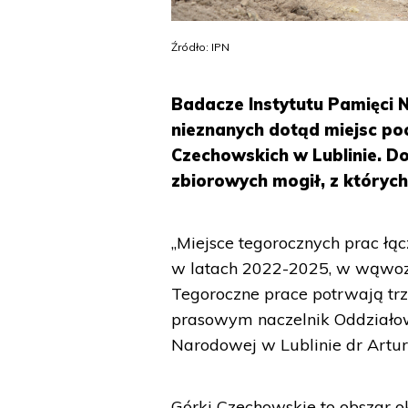
Źródło: IPN
Badacze Instytutu Pamięci 
nieznanych dotąd miejsc po
Czechowskich w Lublinie. D
zbiorowych mogił, z któryc
„Miejsce tegorocznych prac ł
w latach 2022-2025, w wąwoz
Tegoroczne prace potrwają tr
prasowym naczelnik Oddziałowe
Narodowej w Lublinie dr Artur
Górki Czechowskie to obszar o