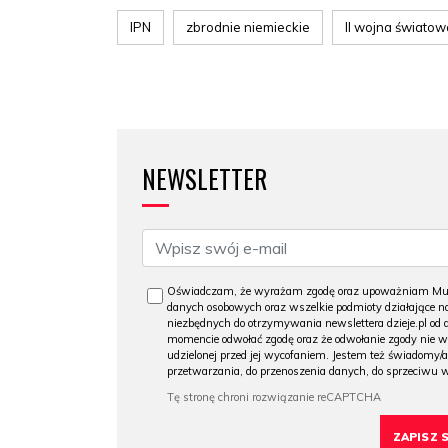
IPN
zbrodnie niemieckie
II wojna światow
NEWSLETTER
Oświadczam, że wyrażam zgodę oraz upoważniam Muzeu
danych osobowych oraz wszelkie podmioty działające na
niezbędnych do otrzymywania newslettera dzieje.pl od
momencie odwołać zgodę oraz że odwołanie zgody nie 
udzielonej przed jej wycofaniem. Jestem też świadomy/a
przetwarzania, do przenoszenia danych, do sprzeciwu 