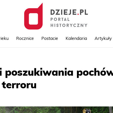
ieku
Rocznice
Postacie
Kalendaria
Artykuły
Przejdź
do
treści
i poszukiwania pochó
 terroru