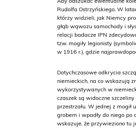
Aby odszukać ewentualne kolej
Rudolfa Ostrzyńskiego. W latac
którzy widzieli, jak Niemcy p
głąb wąwozu samochody i słych
relacji badacze IPN zdecydow
tzw. mogiły legionisty (symbol
w 1916 r.), gdzie najprawdopo
Dotychczasowe odkrycia szczą
niemieckich, na co wskazują z
wykorzystywanych w niemieckie
czaszek są widoczne szczeliny
przestrzału. W jednej z mogił 
grobem i wpadły do niego po 
wskazuje, że przywieziono tu 