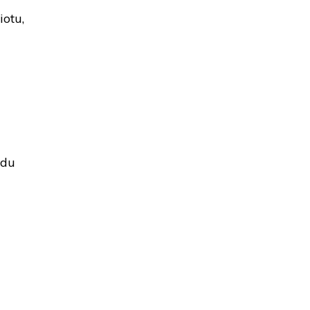
iotu,
adu