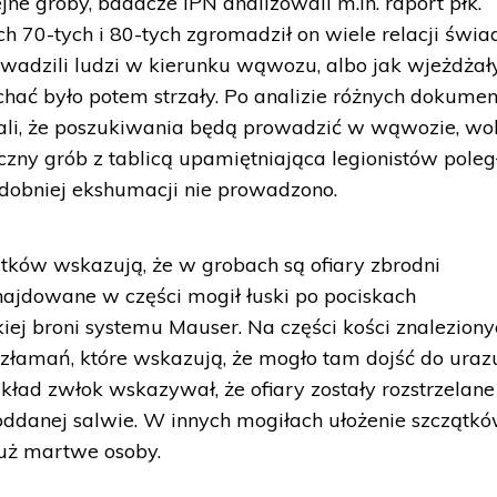
ne groby, badacze IPN analizowali m.in. raport płk.
h 70-tych i 80-tych zgromadził on wiele relacji świ
rowadzili ludzi w kierunku wąwozu, albo jak wjeżdża
ać było potem strzały. Po analizie różnych dokumen
ali, że poszukiwania będą prowadzić w wąwozie, wo
iczny grób z tablicą upamiętniająca legionistów poleg
dobniej ekshumacji nie prowadzono.
tków wskazują, że w grobach są ofiary zbrodni
najdowane w części mogił łuski po pociskach
j broni systemu Mauser. Na części kości znaleziony
 złamań, które wskazują, że mogło tam dojść do uraz
układ zwłok wskazywał, że ofiary zostały rozstrzelan
oddanej salwie. W innych mogiłach ułożenie szczątk
już martwe osoby.