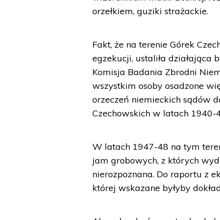
orzełkiem, guziki strażackie.
Fakt, że na terenie Górek Cze
egzekucji, ustaliła działając
Komisja Badania Zbrodni Niem
wszystkim osoby osadzone wię
orzeczeń niemieckich sądów do
Czechowskich w latach 1940-42
W latach 1947-48 na tym ter
jam grobowych, z których wydo
nierozpoznana. Do raportu z e
której wskazane byłyby dokła