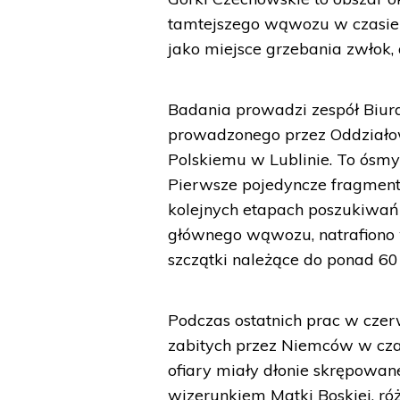
tamtejszego wąwozu w czasie
jako miejsce grzebania zwłok,
Badania prowadzi zespół Biura
prowadzonego przez Oddziało
Polskiemu w Lublinie. To ósm
Pierwsze pojedyncze fragment
kolejnych etapach poszukiwań 
głównego wąwozu, natrafiono 
szczątki należące do ponad 60
Podczas ostatnich prac w czer
zabitych przez Niemców w czas
ofiary miały dłonie skrępowane
wizerunkiem Matki Boskiej, ró