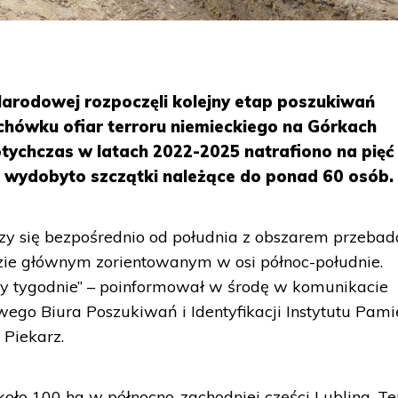
Narodowej rozpoczęli kolejny etap poszukiwań
chówku ofiar terroru niemieckiego na Górkach
otychczas w latach 2022-2025 natrafiono na pięć
h wydobyto szczątki należące do ponad 60 osób.
ączy się bezpośrednio od południa z obszarem przeb
ie głównym zorientowanym w osi północ-południe.
zy tygodnie” – poinformował w środę w komunikacie
go Biura Poszukiwań i Identyfikacji Instytutu Pami
 Piekarz.
koło 100 ha w północno-zachodniej części Lublina. Te