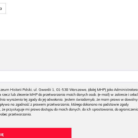
a
m Historii Polski, ul. Gwardii 1, 01-538 Warszawa, (dalej MHP) jako Administratora
 rzecz lub zlecenie MHP do przetwarzania moich danych osob. (e-mail) w zakresie i celac
 dnia wyrażenia tej zgody do jej odwołania. Jestem świadomy/a, że mam prawo w dowoln
wpływa na zgodność z prawem przetwarzania, którego dokonano na podstawie zgody
, że przysługuje mi prawo dostępu do moich danych, do ich sprostowania, do ograniczeni
wobec przetwarzania.