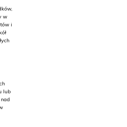
adków,
ły w
tów i
kół
łych
ch
u lub
e nad
ów