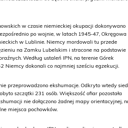
chowskich w czasie niemieckiej okupacji dokonywano
a bezpośrednio po wojnie, w latach 1945-47, Okręgowa
ieckich w Lublinie. Niemcy mordowali tu przede
zieniu na Zamku Lubelskim i stracone na podstawie
raźnych. Według ustaleń IPN, na terenie Górek
 Niemcy dokonali co najmniej sześciu egzekucji.
enie przeprowadzono ekshumacje. Odkryto wtedy sie
byto szczątki 231 osób. Większość ofiar pozostała
kshumacji nie dołączono żadnej mapy orientacyjnej, n
dne miejsca pochowków.