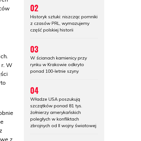
02
mców
Historyk sztuki: niszcząc pomniki
z czasów PRL, wymazujemy
część polskiej historii
03
ch.
W ścianach kamienicy przy
 r. W
rynku w Krakowie odkryto
ponad 100-letnie szyny
ści
yto
04
Władze USA poszukują
szczątków ponad 81 tys.
obnie
żołnierzy amerykańskich
poległych w konfliktach
ie
zbrojnych od II wojny światowej
z
owe z