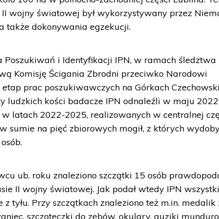
 II wojny światowej był wykorzystywany przez Nie
 a także dokonywania egzekucji.
 Poszukiwań i Identyfikacji IPN, w ramach śledztwa
wą Komisję Ścigania Zbrodni przeciwko Narodowi
y etap prac poszukiwawczych na Górkach Czechowski
y ludzkich kości badacze IPN odnaleźli w maju 2022
w latach 2022-2025, realizowanych w centralnej czę
w sumie na pięć zbiorowych mogił, z których wydob
 osób.
wcu ub. roku znaleziono szczątki 15 osób prawdopod
ie II wojny światowej. Jak podał wtedy IPN wszystk
 z tyłu. Przy szczątkach znaleziono też m.in. medalik 
żaniec, szczoteczki do zębów, okulary, guziki mundur