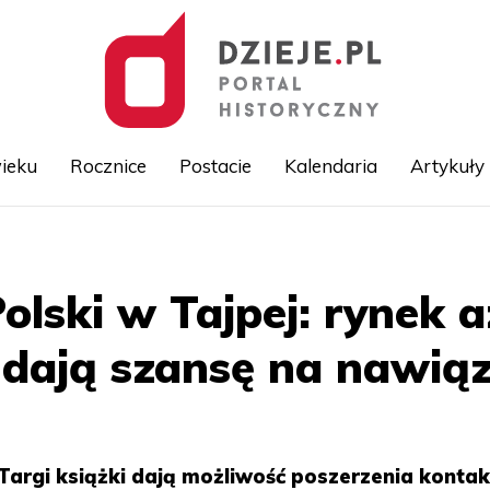
ieku
Rocznice
Postacie
Kalendaria
Artykuły
Przejdź
do
treści
ski w Tajpej: rynek az
i dają szansę na nawi
. Targi książki dają możliwość poszerzenia konta