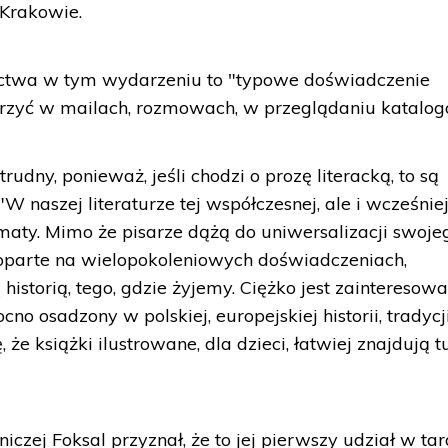
Krakowie.
ictwa w tym wydarzeniu to "typowe doświadczenie
orzyć w mailach, rozmowach, w przeglądaniu katalog
"trudny, ponieważ, jeśli chodzi o prozę literacką, to są
W naszej literaturze tej współczesnej, ale i wcześniej
maty. Mimo że pisarze dążą do uniwersalizacji swoje
ie oparte na wielopokoleniowych doświadczeniach,
istorią, tego, gdzie żyjemy. Ciężko jest zainteresow
no osadzony w polskiej, europejskiej historii, tradycj
że książki ilustrowane, dla dzieci, łatwiej znajdują t
zej Foksal przyznał, że to jej pierwszy udział w ta