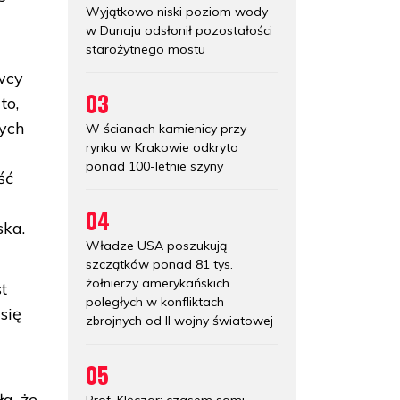
Wyjątkowo niski poziom wody
w Dunaju odsłonił pozostałości
starożytnego mostu
awcy
03
to,
wych
W ścianach kamienicy przy
rynku w Krakowie odkryto
ponad 100-letnie szyny
ść
04
ska.
Władze USA poszukują
szczątków ponad 81 tys.
żołnierzy amerykańskich
t
poległych w konfliktach
się
zbrojnych od II wojny światowej
05
a, że
Prof. Klęczar: czasem sami