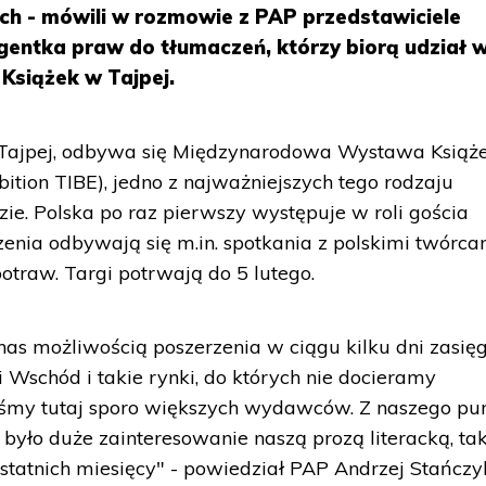
kach - mówili w rozmowie z PAP przedstawiciele
gentka praw do tłumaczeń, którzy biorą udział 
Książek w Tajpej.
 Tajpej, odbywa się Międzynarodowa Wystawa Książ
bition TIBE), jedno z najważniejszych tego rodzaju
e. Polska po raz pierwszy występuje w roli gościa
nia odbywają się m.in. spotkania z polskimi twórca
potraw. Targi potrwają do 5 lutego.
 nas możliwością poszerzenia w ciągu kilku dni zasię
ki Wschód i takie rynki, do których nie docieramy
śmy tutaj sporo większych wydawców. Z naszego pu
, było duże zainteresowanie naszą prozą literacką, ta
statnich miesięcy" - powiedział PAP Andrzej Stańczy