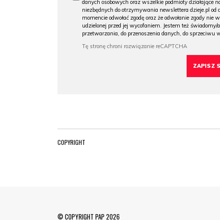
danych osobowych oraz wszelkie podmioty działające na
niezbędnych do otrzymywania newslettera dzieje.pl od
momencie odwołać zgodę oraz że odwołanie zgody nie 
udzielonej przed jej wycofaniem. Jestem też świadomy/a
przetwarzania, do przenoszenia danych, do sprzeciwu 
COPYRIGHT
© COPYRIGHT PAP 2026