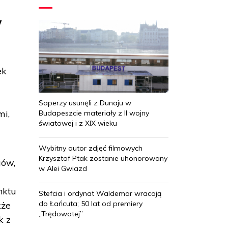
w
ek
Saperzy usunęli z Dunaju w
mi,
Budapeszcie materiały z II wojny
światowej i z XIX wieku
Wybitny autor zdjęć filmowych
Krzysztof Ptak zostanie uhonorowany
gów,
w Alei Gwiazd
nktu
Stefcia i ordynat Waldemar wracają
do Łańcuta; 50 lat od premiery
kże
„Trędowatej”
k z