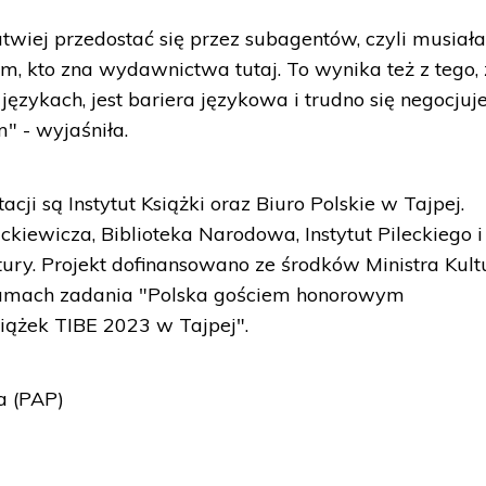
atwiej przedostać się przez subagentów, czyli musia
, kto zna wydawnictwa tutaj. To wynika też z tego, 
ykach, jest bariera językowa i trudno się negocjuje
" - wyjaśniła.
cji są Instytut Książki oraz Biuro Polskie w Tajpej.
kiewicza, Biblioteka Narodowa, Instytut Pileckiego i
y. Projekt dofinansowano ze środków Ministra Kultu
amach zadania "Polska gościem honorowym
ążek TIBE 2023 w Tajpej".
a (PAP)