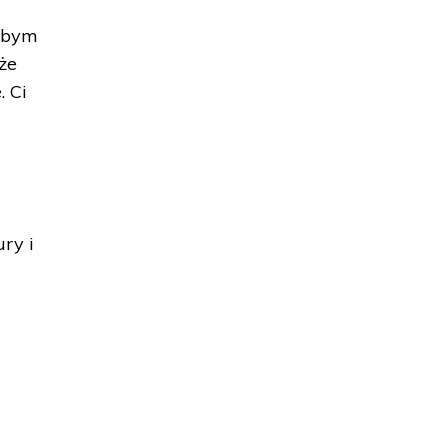
łabym
że
. Ci
ry i