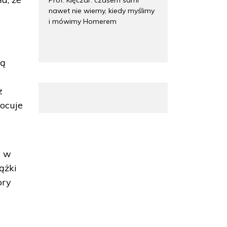
nawet nie wiemy, kiedy myślimy
i mówimy Homerem
są
z
ocuje
ę w
ążki
bry