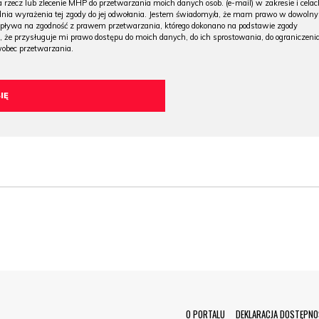
 rzecz lub zlecenie MHP do przetwarzania moich danych osob. (e-mail) w zakresie i celac
 dnia wyrażenia tej zgody do jej odwołania. Jestem świadomy/a, że mam prawo w dowoln
wpływa na zgodność z prawem przetwarzania, którego dokonano na podstawie zgody
, że przysługuje mi prawo dostępu do moich danych, do ich sprostowania, do ograniczeni
wobec przetwarzania.
O PORTALU
DEKLARACJA DOSTĘPNO