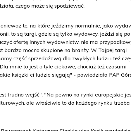
działa, czego może się spodziewać.
 ponieważ te, na które jeździmy normalnie, jako wyd
nii, to są targi, gdzie są tylko wydawcy, jeździ się po 
obaczyć ofertę innych wydawnictw, nie ma przypadko
jest bardzo mocno skupione na branży. W Tajpej targi
mamy część sprzedażową dla zwykłych ludzi i też czę
a mnie to jest o tyle ciekawe, chociaż też czasami
akie książki ci ludzie sięgają" - powiedziała PAP Gór
est trudno wejść". "Na pewno na rynki europejskie jes
lturowych, ale właściwie to do każdego rynku trzeba 
owergraph Katarzyna Sienkiewicz-Kosik powiedział