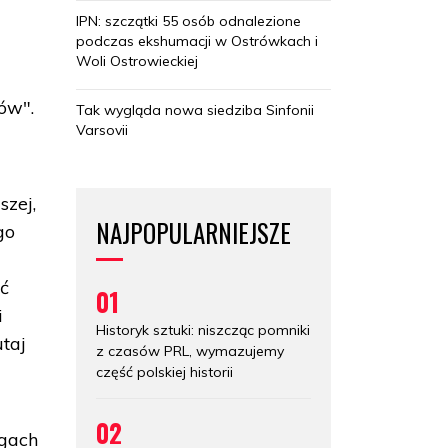
IPN: szczątki 55 osób odnalezione
podczas ekshumacji w Ostrówkach i
Woli Ostrowieckiej
ów".
Tak wygląda nowa siedziba Sinfonii
Varsovii
szej,
NAJPOPULARNIEJSZE
go
ać
01
i
Historyk sztuki: niszcząc pomniki
utaj
z czasów PRL, wymazujemy
część polskiej historii
02
rgach