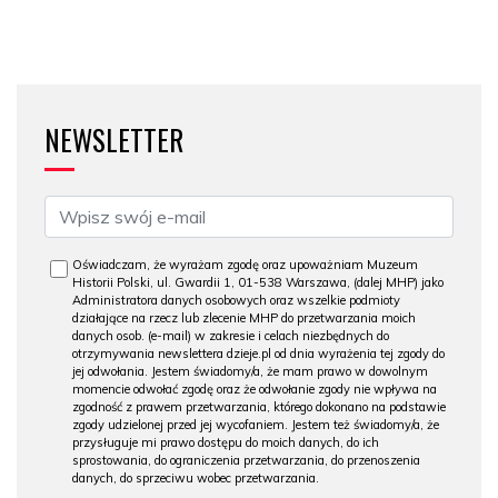
NEWSLETTER
Oświadczam, że wyrażam zgodę oraz upoważniam Muzeum
Historii Polski, ul. Gwardii 1, 01-538 Warszawa, (dalej MHP) jako
Administratora danych osobowych oraz wszelkie podmioty
działające na rzecz lub zlecenie MHP do przetwarzania moich
danych osob. (e-mail) w zakresie i celach niezbędnych do
otrzymywania newslettera dzieje.pl od dnia wyrażenia tej zgody do
jej odwołania. Jestem świadomy/a, że mam prawo w dowolnym
momencie odwołać zgodę oraz że odwołanie zgody nie wpływa na
zgodność z prawem przetwarzania, którego dokonano na podstawie
zgody udzielonej przed jej wycofaniem. Jestem też świadomy/a, że
przysługuje mi prawo dostępu do moich danych, do ich
sprostowania, do ograniczenia przetwarzania, do przenoszenia
danych, do sprzeciwu wobec przetwarzania.