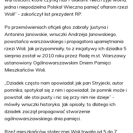
jedna i niepodzielna Polska! Wieczna pamięć ofiarom rzezi
Woli!” - zakończył list prezydent RP.
Po przemówieniach oficjeli głos zabrały Justyna i
Antonina Janowskie, wnuczki Andrzeja Janowskiego,
powstańca warszawskiego i propagatora upamiętniania
rzezi Woli. Jak przypomniały, to z inicjatywy ich dziadka 5
sierpnia został w 2010 roku przez Radę m.st. Warszawy
ustanowiony Ogólnowarszawskim Dniem Pamięci
Mieszkańców Woli.
„Dziadek często nam opowiadał, jak pan Stryjecki, autor
pomnika, spotykał się z nim i opowiadał, że pomnik może i
powstał, ale stoi pusty i nic się przy nim nie dzieje” -
mówiły wnuczki historyka. Jak opisały, to dlatego ich
dziadek zaczął propagować stworzenie
ogólnowarszawskiego dnia pamięci.
Rzeź mieszkańców stołecznej Woli trwała od 5 do 7