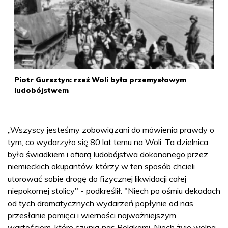
Piotr Gursztyn: rzeź Woli była przemysłowym
ludobójstwem
„Wszyscy jesteśmy zobowiązani do mówienia prawdy o
tym, co wydarzyło się 80 lat temu na Woli. Ta dzielnica
była świadkiem i ofiarą ludobójstwa dokonanego przez
niemieckich okupantów, którzy w ten sposób chcieli
utorować sobie drogę do fizycznej likwidacji całej
niepokornej stolicy" - podkreślił. "Niech po ośmiu dekadach
od tych dramatycznych wydarzeń popłynie od nas
przesłanie pamięci i wierności najważniejszym
wartościom, które czynią nas Polakami. Niech żyje wolna,