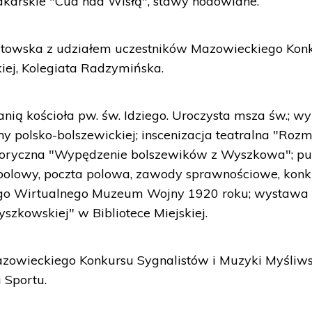
karskie "Cud nad Wisłą", stawy hodowlane.
rtowska z udziałem uczestników Mazowieckiego Kon
iej, Kolegiata Radzymińska.
nią kościoła pw. św. Idziego. Uroczysta msza św.; w
ny polsko-bolszewickiej; inscenizacja teatralna "Ro
istoryczna "Wypędzenie bolszewików z Wyszkowa"; pu
l polowy, poczta polowa, zawody sprawnościowe, konk
logo Wirtualnego Muzeum Wojny 1920 roku; wystawa
zkowskiej" w Bibliotece Miejskiej.
Mazowieckiego Konkursu Sygnalistów i Muzyki Myśliws
 Sportu.