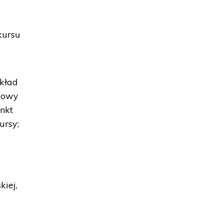
kursu
ykład
zmowy
nkt
ursy;
kiej,