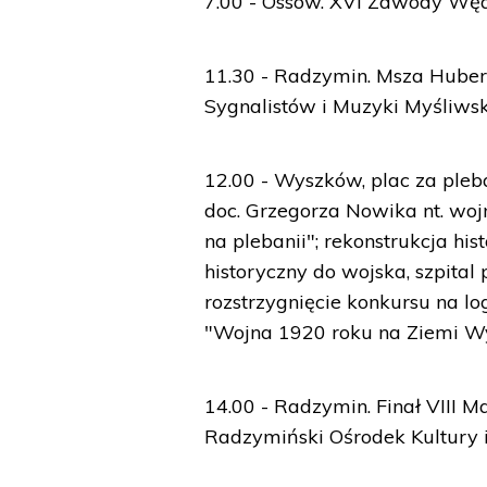
7.00 - Ossów. XVI Zawody Węd
11.30 - Radzymin. Msza Hube
Sygnalistów i Muzyki Myśliwsk
12.00 - Wyszków, plac za pleba
doc. Grzegorza Nowika nt. woj
na plebanii"; rekonstrukcja h
historyczny do wojska, szpita
rozstrzygnięcie konkursu na 
"Wojna 1920 roku na Ziemi Wys
14.00 - Radzymin. Finał VIII 
Radzymiński Ośrodek Kultury i