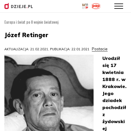
Europa i świat po II wojnie światowej
Przejdź
do
Józef Retinger
treści
Postacie
AKTUALIZACJA: 21.02.2021, PUBLIKACJA: 22.01.2021
Urodził
się 17
kwietnia
1888 r. w
Krakowie.
Jego
dziadek
pochodził
z
żydowski
ej