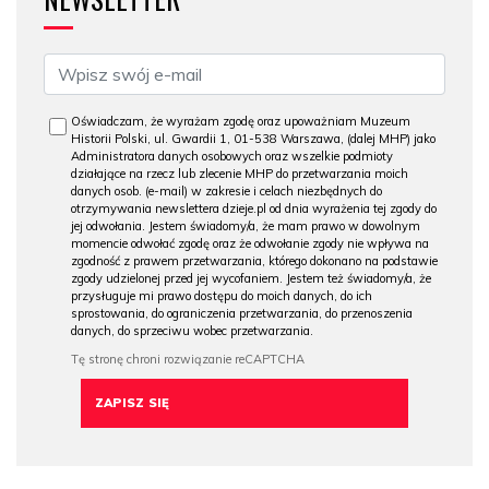
Oświadczam, że wyrażam zgodę oraz upoważniam Muzeum
Historii Polski, ul. Gwardii 1, 01-538 Warszawa, (dalej MHP) jako
Administratora danych osobowych oraz wszelkie podmioty
działające na rzecz lub zlecenie MHP do przetwarzania moich
danych osob. (e-mail) w zakresie i celach niezbędnych do
otrzymywania newslettera dzieje.pl od dnia wyrażenia tej zgody do
jej odwołania. Jestem świadomy/a, że mam prawo w dowolnym
momencie odwołać zgodę oraz że odwołanie zgody nie wpływa na
zgodność z prawem przetwarzania, którego dokonano na podstawie
zgody udzielonej przed jej wycofaniem. Jestem też świadomy/a, że
przysługuje mi prawo dostępu do moich danych, do ich
sprostowania, do ograniczenia przetwarzania, do przenoszenia
danych, do sprzeciwu wobec przetwarzania.