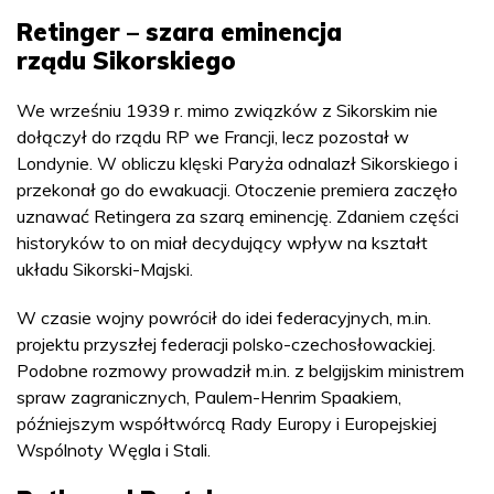
Retinger – szara eminencja
rządu Sikorskiego
We wrześniu 1939 r. mimo związków z Sikorskim nie
dołączył do rządu RP we Francji, lecz pozostał w
Londynie. W obliczu klęski Paryża odnalazł Sikorskiego i
przekonał go do ewakuacji. Otoczenie premiera zaczęło
uznawać Retingera za szarą eminencję. Zdaniem części
historyków to on miał decydujący wpływ na kształt
układu Sikorski-Majski.
W czasie wojny powrócił do idei federacyjnych, m.in.
projektu przyszłej federacji polsko-czechosłowackiej.
Podobne rozmowy prowadził m.in. z belgijskim ministrem
spraw zagranicznych, Paulem-Henrim Spaakiem,
późniejszym współtwórcą Rady Europy i Europejskiej
Wspólnoty Węgla i Stali.