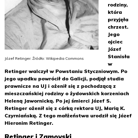
rodziny,
która
przyjęła
chrzest.
Jego
ojciec
Józef
Stanisła
Józef Retinger. Źródło: Wikipedia Commons
w
Retinger walczył w Powstaniu Styczniowym. Po
jego upadku powrócił do Galicji, podjął studia
prawnicze na UJ i ożenił się z pochodzącą z
mieszczańskiej rodziny o żydowskich korzeniach
Heleną Jawornicką. Po jej śmierci Józef S.
Retinger ożenił się z córką rektora UJ, Marią K.
Czyrniańską. Z tego małżeństwa urodził się Józef
Hieronim Retinger.
Retinger i Zamoyski