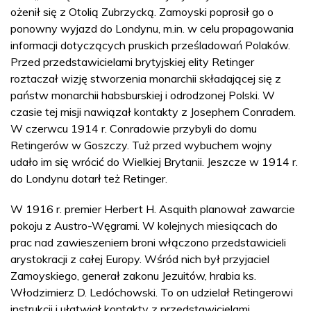
ożenił się z Otolią Zubrzycką. Zamoyski poprosił go o
ponowny wyjazd do Londynu, m.in. w celu propagowania
informacji dotyczących pruskich prześladowań Polaków.
Przed przedstawicielami brytyjskiej elity Retinger
roztaczał wizję stworzenia monarchii składającej się z
państw monarchii habsburskiej i odrodzonej Polski. W
czasie tej misji nawiązał kontakty z Josephem Conradem.
W czerwcu 1914 r. Conradowie przybyli do domu
Retingerów w Goszczy. Tuż przed wybuchem wojny
udało im się wrócić do Wielkiej Brytanii. Jeszcze w 1914 r.
do Londynu dotarł też Retinger.
W 1916 r. premier Herbert H. Asquith planował zawarcie
pokoju z Austro-Węgrami. W kolejnych miesiącach do
prac nad zawieszeniem broni włączono przedstawicieli
arystokracji z całej Europy. Wśród nich był przyjaciel
Zamoyskiego, generał zakonu Jezuitów, hrabia ks.
Włodzimierz D. Ledóchowski. To on udzielał Retingerowi
instrukcji i ułatwiał kontakty z przedstawicielami