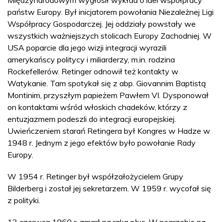
państw Europy. Był inicjatorem powołania Niezależnej Ligi
Współpracy Gospodarczej. Jej oddziały powstały we
wszystkich ważniejszych stolicach Europy Zachodniej. W
USA poparcie dla jego wizji integracji wyrazili
amerykańscy politycy i miliarderzy, m.in. rodzina
Rockefellerów. Retinger odnowił też kontakty w
Watykanie. Tam spotykał się z abp. Giovannim Baptistą
Montinim, przyszłym papieżem Pawłem VI. Dysponował
on kontaktami wśród włoskich chadeków, którzy z
entuzjazmem podeszli do integracji europejskiej.
Uwieńczeniem starań Retingera był Kongres w Hadze w
1948 r. Jednym z jego efektów było powołanie Rady
Europy.
W 1954 r. Retinger był współzałożycielem Grupy
Bilderberg i został jej sekretarzem. W 1959 r. wycofał się
z polityki.
12 czerwca 1960 r. zmarł na raka płuc. W pogrzebie na