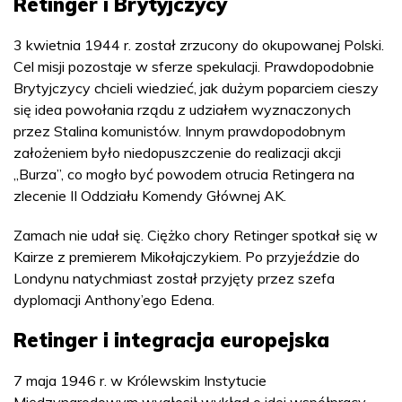
Retinger i Brytyjczycy
3 kwietnia 1944 r. został zrzucony do okupowanej Polski.
Cel misji pozostaje w sferze spekulacji. Prawdopodobnie
Brytyjczycy chcieli wiedzieć, jak dużym poparciem cieszy
się idea powołania rządu z udziałem wyznaczonych
przez Stalina komunistów. Innym prawdopodobnym
założeniem było niedopuszczenie do realizacji akcji
„Burza”, co mogło być powodem otrucia Retingera na
zlecenie II Oddziału Komendy Głównej AK.
Zamach nie udał się. Ciężko chory Retinger spotkał się w
Kairze z premierem Mikołajczykiem. Po przyjeździe do
Londynu natychmiast został przyjęty przez szefa
dyplomacji Anthony’ego Edena.
Retinger i integracja europejska
7 maja 1946 r. w Królewskim Instytucie
Międzynarodowym wygłosił wykład o idei współpracy