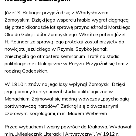
Józef S. Retinger przyjaźnił się z Władysławem
Zamoyskim. Dzięki jego wsparciu hrabia wygrał ciągnącą
się przez kilkanaście lat sprawę przynależności Morskiego
Oka do Galicji i dóbr Zamoyskiego. Wkrótce potem Józef
H. Retinger za sprawą jego protekcji został przyjęty do
nowicjatu jezuickiego w Rzymie. Szybko jednak
zniechęciła go atmosfera seminarium. Trafił na studia
politologiczne i filologiczne w Paryżu. Przyjaźnił się tam z
rodziną Godebskich.
W 1910 r. znów na jego losy wpłynął Zamoyski. Dzięki
jego pomocy kontynuował studia politologiczne w
Monachium. Zajmował się modną wówczas „psychologią
porównawczą narodów”. Zetknął się z ówczesnymi
czołowymi socjologami, m.in. Maxem Weberem.
Przed wybuchem I wojny powrócił do Krakowa. Wydawał
m.in. „Miesięcznik Literacki i Artystyczny”. W 1912 r.