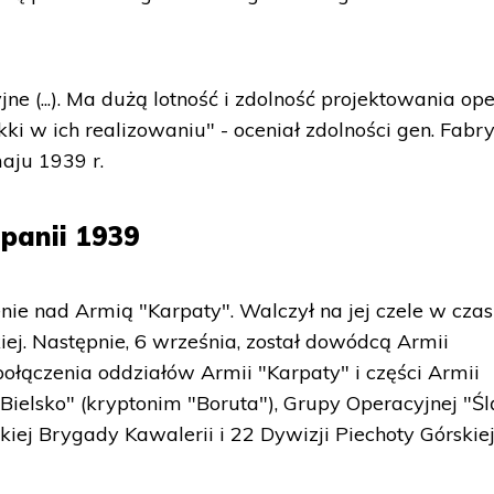
e (...). Ma dużą lotność i zdolność projektowania oper
ki w ich realizowaniu" - oceniał zdolności gen. Fabr
aju 1939 r.
panii 1939
nie nad Armią "Karpaty". Walczył na jej czele w czas
iej. Następnie, 6 września, został dowódcą Armii
połączenia oddziałów Armii "Karpaty" i części Armii
Bielsko" (kryptonim "Boruta"), Grupy Operacyjnej "Śl
iej Brygady Kawalerii i 22 Dywizji Piechoty Górskiej