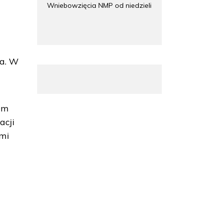
Wniebowzięcia NMP od niedzieli
ka. W
rem
acji
ami
-