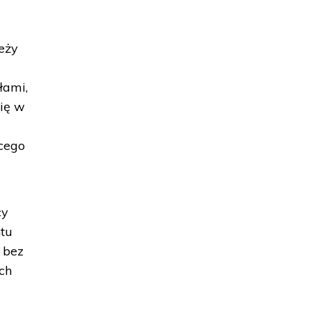
eży
łami,
się w
ycego
cy
ntu
 bez
ch