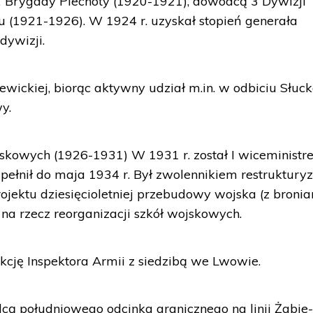
2 Brygady Piechoty (1920-1921), dowódcą 3 Dywizji
 (1921-1926). W 1924 r. uzyskał stopień generała
dywizji.
ewickiej, biorąc aktywny udział m.in. w odbiciu Słuc
y.
jskowych (1926-1931) W 1931 r. został I wiceminist
pełnił do maja 1934 r. Był zwolennikiem restrukturyz
ojektu dziesięcioletniej przebudowy wojska (z broni
 na rzecz reorganizacji szkół wojskowych.
kcję Inspektora Armii z siedzibą we Lwowie.
cą południowego odcinka granicznego na linii Żabie