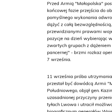
Przed Armią "Małopolska" pos
końcowej fazie przejścia do o
pomyślnego wykonania odwrotu 
dążyć z całą bezwzględnością,
przewidzianymi prawami wojenn
pozycje na dzień wybierając w
zwartych grupach z dążeniem 
pancernej" - brzmi rozkaz op
7 września.
11 września próba utrzymania l
przestał być dowódcą Armii "
Południowego, objął gen. Kazi
uzasadnionej przyczyny przenió
tyłach Lwowa i utracił możliw
biograficznym generałów Wojs