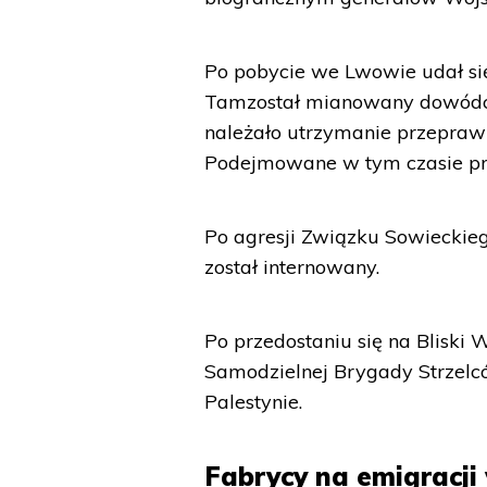
Po pobycie we Lwowie udał s
Tamzostał mianowany dowódc
należało utrzymanie przepraw 
Podejmowane w tym czasie pró
Po agresji Związku Sowieckieg
został internowany.
Po przedostaniu się na Blisk
Samodzielnej Brygady Strzelcó
Palestynie.
Fabrycy na emigracji