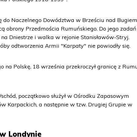
ię do Naczelnego Dowództwa w Brześciu nad Bugiem
ą obrony Przedmościa Rumuńskiego. Do jego zadań
na Dniestrze i walka w rejonie Stanisławów-Stryj.
by odtworzenia Armii "Karpaty" nie powiodły się.
o na Polskę, 18 września przekroczył granicę z Rumu
i Wschód, początkowo służył w Ośrodku Zapasowym
w Karpackich, a następnie w tzw. Drugiej Grupie w
 w Londynie