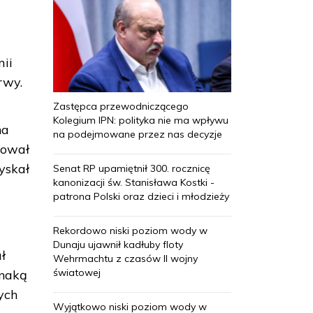
mii
rwy.
Zastępca przewodniczącego
Kolegium IPN: polityka nie ma wpływu
na
na podejmowane przez nas decyzje
uował
yskał
Senat RP upamiętnił 300. rocznicę
kanonizacji św. Stanisława Kostki -
patrona Polski oraz dzieci i młodzieży
Rekordowo niski poziom wody w
Dunaju ujawnił kadłuby floty
ł
Wehrmachtu z czasów II wojny
światowej
znaką
ych
Wyjątkowo niski poziom wody w