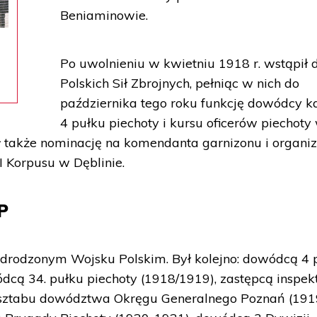
Beniaminowie.
w
Po uwolnieniu w kwietniu 1918 r. wstąpił 
Polskich Sił Zbrojnych, pełniąc w nich do
października tego roku funkcję dowódcy k
4 pułku piechoty i kursu oficerów piechoty
ł także nominację na komendanta garnizonu i organi
I Korpusu w Dęblinie.
P
 odrodzonym Wojsku Polskim. Był kolejno: dowódcą 4 
ódcą 34. pułku piechoty (1918/1919), zastępcą inspek
m sztabu dowództwa Okręgu Generalnego Poznań (191