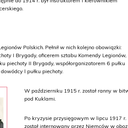
nie do 1914 r. był instruktorem i kierownikiem
cerskiego.
Legionów Polskich. Pełnił w nich kolejno obowiązki:
choty I Brygady, oficerem sztabu Komendy Legionów,
ku piechoty II Brygady, współorganizatorem 6 pułku
 dowódcy l pułku piechoty.
W październiku 1915 r. został ranny w bit
pod Kuklami.
Po kryzysie przysięgowym w lipcu 1917 r.
został internowany przez Niemców w oboz