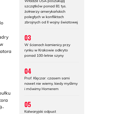
Władze USA poszukują
szczątków ponad 81 tys.
żołnierzy amerykańskich
poległych w konfliktach
zbrojnych od II wojny światowej
do
03
adry
 w
W ścianach kamienicy przy
rynku w Krakowie odkryto
zatora
ponad 100-letnie szyny
04
Prof. Klęczar: czasem sami
nawet nie wiemy, kiedy myślimy
i mówimy Homerem
pułku
tora
05
9-
Kalwaryjski odpust