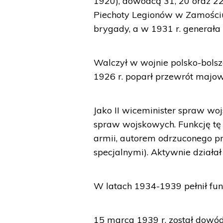
1920), dowódcą 31, 20 oraz 2
Piechoty Legionów w Zamościu
brygady, a w 1931 r. generała 
Walczył w wojnie polsko-bolsz
1926 r. poparł przewrót majow
Jako II wiceminister spraw wo
spraw wojskowych. Funkcję tę 
armii, autorem odrzuconego pr
specjalnymi). Aktywnie działał
W latach 1934-1939 pełnił fun
15 marca 1939 r. został dowód