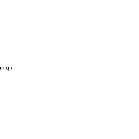
.
nią i