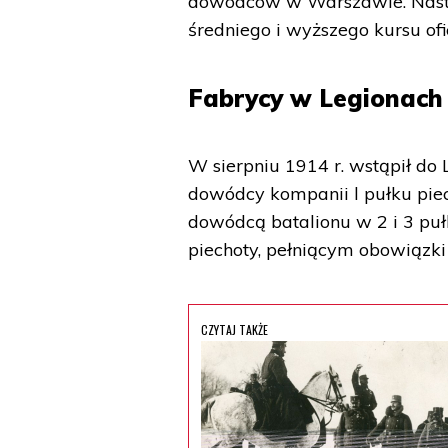
dowódców w Warszawie. Następ
średniego i wyższego kursu ofi
Fabrycy w Legionach
W sierpniu 1914 r. wstąpił do 
dowódcy kompanii l pułku pie
dowódcą batalionu w 2 i 3 puł
piechoty, pełniącym obowiązki
CZYTAJ TAKŻE