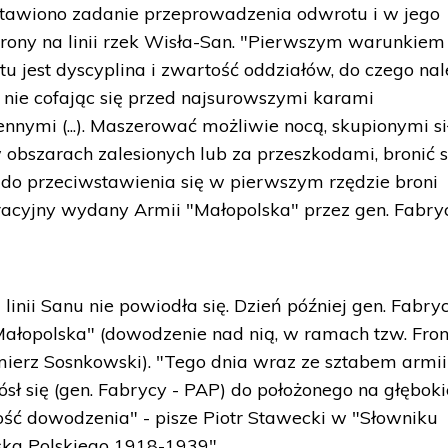
tawiono zadanie przeprowadzenia odwrotu i w jego
brony na linii rzek Wisła-San. "Pierwszym warunkiem
jest dyscyplina i zwartość oddziałów, do czego nal
 nie cofając się przed najsurowszymi karami
ymi (...). Maszerować możliwie nocą, skupionymi si
 obszarach zalesionych lub za przeszkodami, bronić 
do przeciwstawienia się w pierwszym rzędzie broni
eracyjny wydany Armii "Małopolska" przez gen. Fabr
inii Sanu nie powiodła się. Dzień później gen. Fabry
Małopolska" (dowodzenie nad nią, w ramach tzw. Fro
mierz Sosnkowski). "Tego dnia wraz ze sztabem armii
sł się (gen. Fabrycy - PAP) do położonego na głęboki
ość dowodzenia" - pisze Piotr Stawecki w "Słowniku
ka Polskiego 1918-1939".