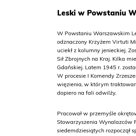
Leski w Powstaniu 
W Powstaniu Warszawskim Lesk
odznaczony Krzyżem Virtuti Mil
uciekł z kolumny jenieckiej. 
Sił Zbrojnych na Kraj. Kilka 
Gdańskiej. Latem 1945 r. zost
W procesie I Komendy Zrzeszen
więzienia, w którym traktowa
dopiero na fali odwilży.
Pracował w przemyśle okrętow
Stowarzyszenia Wynalazców Po
siedemdziesiątych rozpoczął 