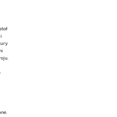
stał
i
tury
ni
oju.
o
one.