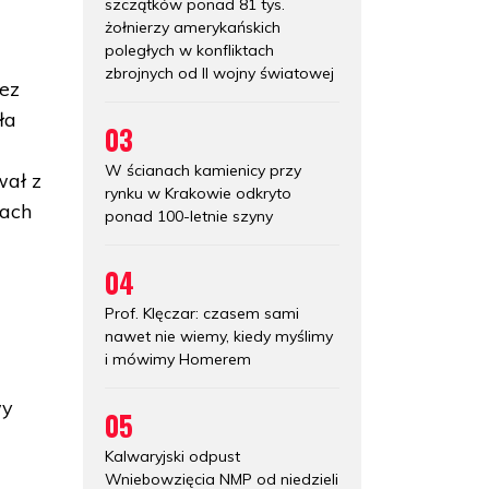
szczątków ponad 81 tys.
żołnierzy amerykańskich
poległych w konfliktach
zbrojnych od II wojny światowej
Bez
ła
03
W ścianach kamienicy przy
wał z
rynku w Krakowie odkryto
iach
ponad 100-letnie szyny
04
Prof. Klęczar: czasem sami
nawet nie wiemy, kiedy myślimy
i mówimy Homerem
wy
05
Kalwaryjski odpust
Wniebowzięcia NMP od niedzieli