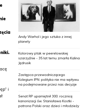
le
nie
zęcia
Andy Warhol i jego sztuka z innej
planety
niki.
Kolorowy ptak w peerelowskiej
szarzyźnie - 35 lat temu zmarła Kalina
Jędrusik
racę
Zastępca przewodniczącego
Kolegium IPN: polityka nie ma wpływu
na podejmowane przez nas decyzje
p” i
ał
Senat RP upamiętnił 300. rocznicę
kanonizacji św. Stanisława Kostki -
patrona Polski oraz dzieci i młodzieży