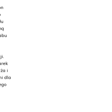
on
o
łu
ną
tabu
,
i.
arek
ża i
i dla
ego