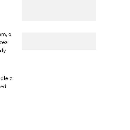
em, a
zez
ndy
ale z
zed