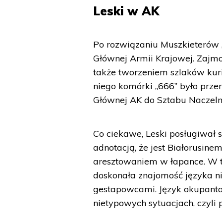
Leski w AK
Po rozwiązaniu Muszkieterów „
Głównej Armii Krajowej. Zaj
także tworzeniem szlaków kuri
niego komórki „666” było prz
Głównej AK do Sztabu Naczel
Co ciekawe, Leski posługiwał
adnotacją, że jest Białorusin
aresztowaniem w łapance. W t
doskonała znajomość języka ni
gestapowcami. Język okupanta
nietypowych sytuacjach, czyli