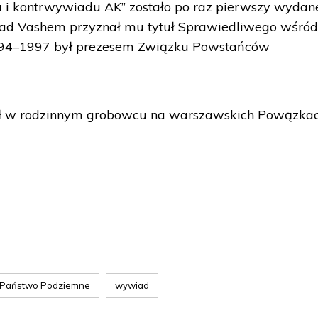
 i kontrwywiadu AK” zostało po raz pierwszy wydan
 Yad Vashem przyznał mu tytuł Sprawiedliwego wśró
994–1997 był prezesem Związku Powstańców
ął w rodzinnym grobowcu na warszawskich Powązkac
e Państwo Podziemne
wywiad