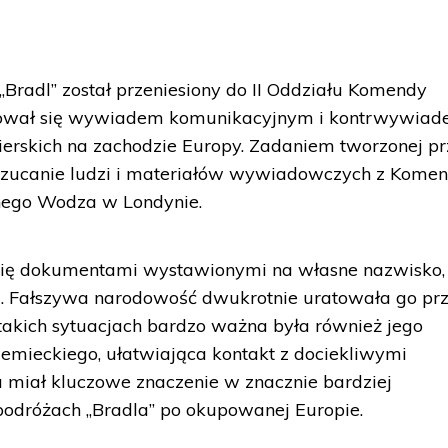
Bradl” został przeniesiony do II Oddziału Komendy
mował się wywiadem komunikacyjnym i kontrwywiad
erskich na zachodzie Europy. Zadaniem tworzonej pr
erzucanie ludzi i materiałów wywiadowczych z Kome
nego Wodza w Londynie.
 się dokumentami wystawionymi na własne nazwisko, 
em. Fałszywa narodowość dwukrotnie uratowała go pr
akich sytuacjach bardzo ważna była również jego
emieckiego, ułatwiająca kontakt z dociekliwymi
 miał kluczowe znaczenie w znacznie bardziej
 podróżach „Bradla” po okupowanej Europie.