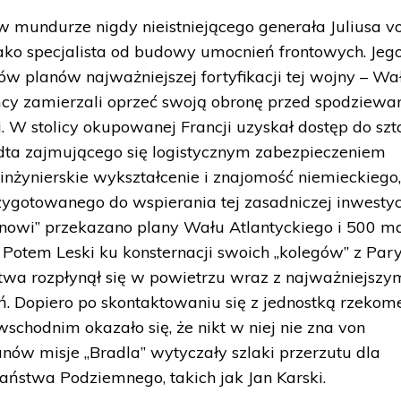
 w mundurze nigdy nieistniejącego generała Juliusa v
ako specjalista od budowy umocnień frontowych. Jeg
ów planów najważniejszej fortyfikacji tej wojny – Wa
mcy zamierzali oprzeć swoją obronę przed spodziewa
. W stolicy okupowanej Francji uzyskał dostęp do sz
ta zajmującego się logistycznym zabezpieczeniem
nżynierskie wykształcenie i znajomość niemieckiego
zygotowanego do wspierania tej zasadniczej inwestycj
nowi” przekazano plany Wału Atlantyckiego i 500 m
. Potem Leski ku konsternacji swoich „kolegów” z Pary
twa rozpłynął się w powietrzu wraz z najważniejszym
. Dopiero po skontaktowaniu się z jednostką rzekom
schodnim okazało się, że nikt w niej nie zna von
ów misje „Bradla” wytyczały szlaki przerzutu dla
aństwa Podziemnego, takich jak Jan Karski.