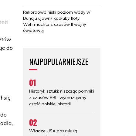
Rekordowo niski poziom wody w
Dunaju ujawnił kadłuby floty
pod
Wehrmachtu z czasów II wojny
światowej
etów.
jąc do
NAJPOPULARNIEJSZE
01
Historyk sztuki: niszcząc pomniki
 się
z czasów PRL, wymazujemy
część polskiej historii
 do
02
adla,
Władze USA poszukują