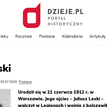
ieku
Rocznice
Postacie
Kalendaria
Artykuły
Przejdź
do
treści
ski
 30.07.2020
Postacie
Urodził się w 21 czerwca 1912 r. w
Warszawie. Jego ojciec – Juliusz Leski –
walczył w Legionach i wojnie z bolszewi