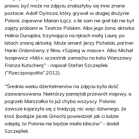
prawo, być może na zdjęciu znalazłyby się inne znane
postacie. Adolf Dymsza, który grywał w drugiej drużynie
Polonii, zapewne Marian Łącz, o ile sam nie grał lub nie był
zajęty próbami w Teatrze Polskim. Albo jego żona, aktorka
Halina Dunajska, trzymająca na rękach małą Laurę, po
latach znaną aktorkę. Może amant Jerzy Pichelski, partner
Hanki Ordonówny z filmu +Szpieg w masce+. Albo Michał
Issajewicz +Miś+, uczestnik zamachu na kata Warszawy
Franza Kutscherę" - napisał Stefan Szczepłek
("Rzeczpospolita",2012).
"Średnia wieku dżentelmenów na zdjęciu była dość
zaawansowana. Niektórzy pamiętali przewrót majowy, a
pogrzeb Marszałka to już chyba wszyscy. Polonia
zawsze kojarzyła się z tradycją, nic więc dziwnego, że
ktoś (bodajże Jacek Gmoch) powiedział: jak ci ludzie
odejdą, to Polonia nie będzie miała kibiców" - dodał
Szczepłek.