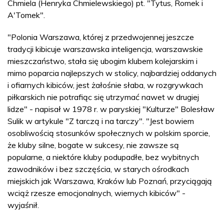
Chmiela (Henryka Chmielewskiego) pt. "Tytus, Romek i
A'Tomek".
"Polonia Warszawa, której z przedwojennej jeszcze
tradycji kibicuje warszawska inteligencja, warszawskie
mieszczaństwo, stała się ubogim klubem kolejarskim i
mimo poparcia najlepszych w stolicy, najbardziej oddanych
i ofiarnych kibiców, jest żałośnie słaba, w rozgrywkach
piłkarskich nie potrafiąc się utrzymać nawet w drugiej
lidze" - napisał w 1978 r. w paryskiej "Kulturze" Bolesław
Sulik w artykule "Z tarczą i na tarczy". "Jest bowiem
osobliwością stosunków społecznych w polskim sporcie,
że kluby silne, bogate w sukcesy, nie zawsze są
popularne, a niektóre kluby podupadłe, bez wybitnych
zawodników i bez szczęścia, w starych ośrodkach
miejskich jak Warszawa, Kraków lub Poznań, przyciągają
wciąż rzesze emocjonalnych, wiernych kibiców" -
wyjaśnił.