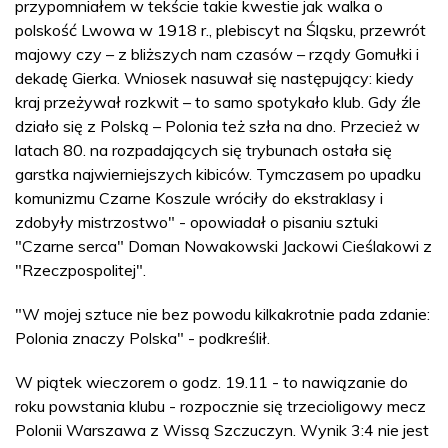
przypomniałem w tekście takie kwestie jak walka o
polskość Lwowa w 1918 r., plebiscyt na Śląsku, przewrót
majowy czy – z bliższych nam czasów – rządy Gomułki i
dekadę Gierka. Wniosek nasuwał się następujący: kiedy
kraj przeżywał rozkwit – to samo spotykało klub. Gdy źle
działo się z Polską – Polonia też szła na dno. Przecież w
latach 80. na rozpadających się trybunach ostała się
garstka najwierniejszych kibiców. Tymczasem po upadku
komunizmu Czarne Koszule wróciły do ekstraklasy i
zdobyły mistrzostwo" - opowiadał o pisaniu sztuki
"Czarne serca" Doman Nowakowski Jackowi Cieślakowi z
"Rzeczpospolitej".
"W mojej sztuce nie bez powodu kilkakrotnie pada zdanie:
Polonia znaczy Polska" - podkreślił.
W piątek wieczorem o godz. 19.11 - to nawiązanie do
roku powstania klubu - rozpocznie się trzecioligowy mecz
Polonii Warszawa z Wissą Szczuczyn. Wynik 3:4 nie jest