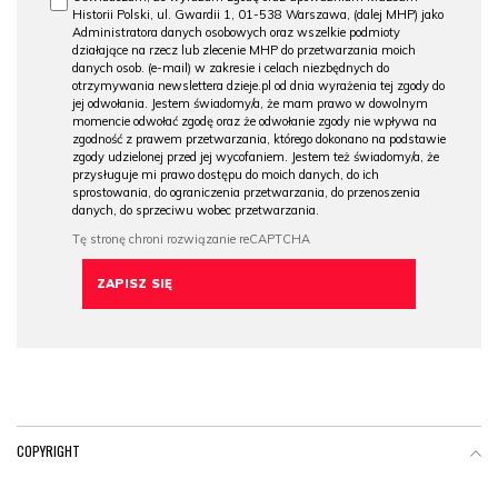
Historii Polski, ul. Gwardii 1, 01-538 Warszawa, (dalej MHP) jako
Administratora danych osobowych oraz wszelkie podmioty
działające na rzecz lub zlecenie MHP do przetwarzania moich
danych osob. (e-mail) w zakresie i celach niezbędnych do
otrzymywania newslettera dzieje.pl od dnia wyrażenia tej zgody do
jej odwołania. Jestem świadomy/a, że mam prawo w dowolnym
momencie odwołać zgodę oraz że odwołanie zgody nie wpływa na
zgodność z prawem przetwarzania, którego dokonano na podstawie
zgody udzielonej przed jej wycofaniem. Jestem też świadomy/a, że
przysługuje mi prawo dostępu do moich danych, do ich
sprostowania, do ograniczenia przetwarzania, do przenoszenia
danych, do sprzeciwu wobec przetwarzania.
COPYRIGHT