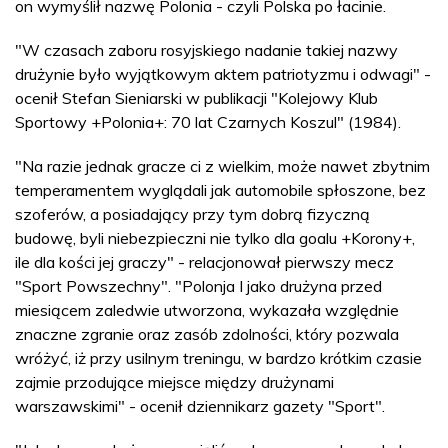
on wymyślił nazwę Polonia - czyli Polska po łacinie.
"W czasach zaboru rosyjskiego nadanie takiej nazwy
drużynie było wyjątkowym aktem patriotyzmu i odwagi" -
ocenił Stefan Sieniarski w publikacji "Kolejowy Klub
Sportowy +Polonia+: 70 lat Czarnych Koszul" (1984).
"Na razie jednak gracze ci z wielkim, może nawet zbytnim
temperamentem wyglądali jak automobile spłoszone, bez
szoferów, a posiadający przy tym dobrą fizyczną
budowę, byli niebezpieczni nie tylko dla goalu +Korony+,
ile dla kości jej graczy" - relacjonował pierwszy mecz
"Sport Powszechny". "Polonja I jako drużyna przed
miesiącem zaledwie utworzona, wykazała względnie
znaczne zgranie oraz zasób zdolności, który pozwala
wróżyć, iż przy usilnym treningu, w bardzo krótkim czasie
zajmie przodujące miejsce między drużynami
warszawskimi" - ocenił dziennikarz gazety "Sport".