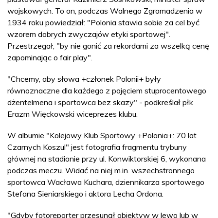
wojskowych. To on, podczas Walnego Zgromadzenia w
1934 roku powiedział: "Polonia stawia sobie za cel być
wzorem dobrych zwyczajów etyki sportowej".
Przestrzegał, "by nie gonić za rekordami za wszelką cenę
zapominając o fair play".
"Chcemy, aby słowa +członek Polonii+ były
równoznaczne dla każdego z pojęciem stuprocentowego
dżentelmena i sportowca bez skazy" - podkreślał płk
Erazm Więckowski wiceprezes klubu.
W albumie "Kolejowy Klub Sportowy +Polonia+: 70 lat
Czarnych Koszul" jest fotografia fragmentu trybuny
głównej na stadionie przy ul. Konwiktorskiej 6, wykonana
podczas meczu. Widać na niej m.in. wszechstronnego
sportowca Wacława Kuchara, dziennikarza sportowego
Stefana Sieniarskiego i aktora Lecha Ordona.
"Gdyby fotoreporter przesunął obiektyw w lewo lub w