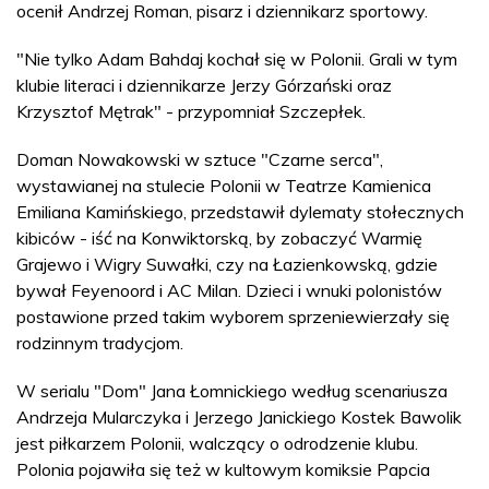
ocenił Andrzej Roman, pisarz i dziennikarz sportowy.
"Nie tylko Adam Bahdaj kochał się w Polonii. Grali w tym
klubie literaci i dziennikarze Jerzy Górzański oraz
Krzysztof Mętrak" - przypomniał Szczepłek.
Doman Nowakowski w sztuce "Czarne serca",
wystawianej na stulecie Polonii w Teatrze Kamienica
Emiliana Kamińskiego, przedstawił dylematy stołecznych
kibiców - iść na Konwiktorską, by zobaczyć Warmię
Grajewo i Wigry Suwałki, czy na Łazienkowską, gdzie
bywał Feyenoord i AC Milan. Dzieci i wnuki polonistów
postawione przed takim wyborem sprzeniewierzały się
rodzinnym tradycjom.
W serialu "Dom" Jana Łomnickiego według scenariusza
Andrzeja Mularczyka i Jerzego Janickiego Kostek Bawolik
jest piłkarzem Polonii, walczący o odrodzenie klubu.
Polonia pojawiła się też w kultowym komiksie Papcia