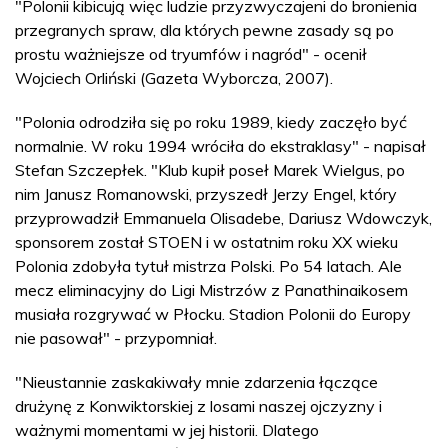
"Polonii kibicują więc ludzie przyzwyczajeni do bronienia
przegranych spraw, dla których pewne zasady są po
prostu ważniejsze od tryumfów i nagród" - ocenił
Wojciech Orliński (Gazeta Wyborcza, 2007).
"Polonia odrodziła się po roku 1989, kiedy zaczęło być
normalnie. W roku 1994 wróciła do ekstraklasy" - napisał
Stefan Szczepłek. "Klub kupił poseł Marek Wielgus, po
nim Janusz Romanowski, przyszedł Jerzy Engel, który
przyprowadził Emmanuela Olisadebe, Dariusz Wdowczyk,
sponsorem został STOEN i w ostatnim roku XX wieku
Polonia zdobyła tytuł mistrza Polski. Po 54 latach. Ale
mecz eliminacyjny do Ligi Mistrzów z Panathinaikosem
musiała rozgrywać w Płocku. Stadion Polonii do Europy
nie pasował" - przypomniał.
"Nieustannie zaskakiwały mnie zdarzenia łączące
drużynę z Konwiktorskiej z losami naszej ojczyzny i
ważnymi momentami w jej historii. Dlatego