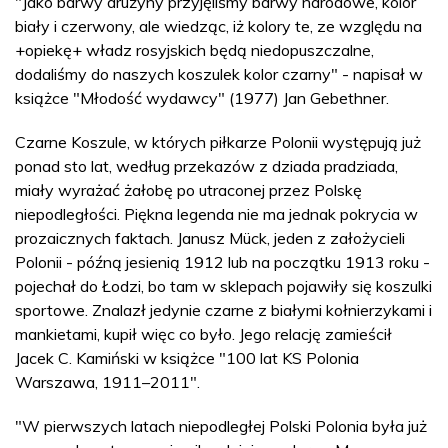
"Jako barwy drużyny przyjęliśmy barwy narodowe, kolor
biały i czerwony, ale wiedząc, iż kolory te, ze względu na
+opiekę+ władz rosyjskich będą niedopuszczalne,
dodaliśmy do naszych koszulek kolor czarny" - napisał w
książce "Młodość wydawcy" (1977) Jan Gebethner.
Czarne Koszule, w których piłkarze Polonii występują już
ponad sto lat, według przekazów z dziada pradziada,
miały wyrażać żałobę po utraconej przez Polskę
niepodległości. Piękna legenda nie ma jednak pokrycia w
prozaicznych faktach. Janusz Mück, jeden z założycieli
Polonii - późną jesienią 1912 lub na początku 1913 roku -
pojechał do Łodzi, bo tam w sklepach pojawiły się koszulki
sportowe. Znalazł jedynie czarne z białymi kołnierzykami i
mankietami, kupił więc co było. Jego relację zamieścił
Jacek C. Kamiński w książce "100 lat KS Polonia
Warszawa, 1911–2011".
"W pierwszych latach niepodległej Polski Polonia była już