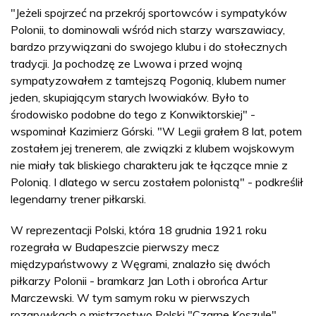
"Jeżeli spojrzeć na przekrój sportowców i sympatyków
Polonii, to dominowali wśród nich starzy warszawiacy,
bardzo przywiązani do swojego klubu i do stołecznych
tradycji. Ja pochodzę ze Lwowa i przed wojną
sympatyzowałem z tamtejszą Pogonią, klubem numer
jeden, skupiającym starych lwowiaków. Było to
środowisko podobne do tego z Konwiktorskiej" -
wspominał Kazimierz Górski. "W Legii grałem 8 lat, potem
zostałem jej trenerem, ale związki z klubem wojskowym
nie miały tak bliskiego charakteru jak te łączące mnie z
Polonią. I dlatego w sercu zostałem polonistą" - podkreślił
legendarny trener piłkarski.
W reprezentacji Polski, która 18 grudnia 1921 roku
rozegrała w Budapeszcie pierwszy mecz
międzypaństwowy z Węgrami, znalazło się dwóch
piłkarzy Polonii - bramkarz Jan Loth i obrońca Artur
Marczewski. W tym samym roku w pierwszych
rozgrywkach o mistrzostwo Polski "Czarne Koszule"