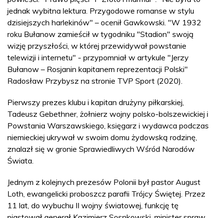
jednak wybitna lektura. Przygodowe romanse w stylu
dzisiejszych harlekinów" – ocenił Gawkowski. "W 1932
roku Bułanow zamieścił w tygodniku "Stadion" swoją
wizję przyszłości, w której przewidywał powstanie
telewizji i internetu" - przypomniał w artykule "Jerzy
Bułanow – Rosjanin kapitanem reprezentacji Polski"
Radosław Przybysz na stronie TVP Sport (2020).
Pierwszy prezes klubu i kapitan drużyny piłkarskiej,
Tadeusz Gebethner, żołnierz wojny polsko-bolszewickiej i
Powstania Warszawskiego, księgarz i wydawca podczas
niemieckiej ukrywał w swoim domu żydowską rodzinę,
znalazł się w gronie Sprawiedliwych Wśród Narodów
Świata.
Jednym z kolejnych prezesów Polonii był pastor August
Loth, ewangelicki proboszcz parafii Trójcy Świętej. Przez
11 lat, do wybuchu II wojny światowej, funkcję tę
piastował generał Kazimierz Sosnkowski, minister spraw