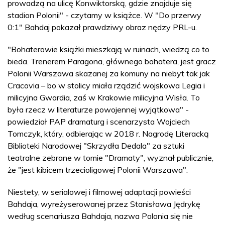
prowadzą na ulicę Konwiktorską, gdzie znajduje się
stadion Polonii" - czytamy w książce. W "Do przerwy
0:1" Bahdaj pokazał prawdziwy obraz nędzy PRL-u.
"Bohaterowie książki mieszkają w ruinach, wiedzą co to
bieda. Trenerem Paragona, głównego bohatera, jest gracz
Polonii Warszawa skazanej za komuny na niebyt tak jak
Cracovia – bo w stolicy miała rządzić wojskowa Legia i
milicyjna Gwardia, zaś w Krakowie milicyjna Wisła. To
była rzecz w literaturze powojennej wyjątkowa" -
powiedział PAP dramaturg i scenarzysta Wojciech
Tomczyk, który, odbierając w 2018 r. Nagrodę Literacką
Biblioteki Narodowej "Skrzydła Dedala" za sztuki
teatralne zebrane w tomie "Dramaty", wyznał publicznie,
że "jest kibicem trzecioligowej Polonii Warszawa".
Niestety, w serialowej i filmowej adaptacji powieści
Bahdaja, wyreżyserowanej przez Stanisława Jędrykę
według scenariusza Bahdaja, nazwa Polonia się nie