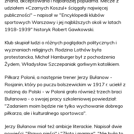
znana, akceptowana i najbardziej popularna. Mecze z
udziałem +Czarnych Koszul+ ściągały najwięcej
publiczności" – napisał w "Encyklopedii klubów
sportowych Warszawy i jej najbliższych okoli w latach
1918-1939" historyk Robert Gawkowski.
Klub skupiał ludzi o różnych poglądach politycznych i
wyznaniach religijnych. Rodzina Lothów była
protestancka, Michał Hamburger był z pochodzenia
Żydem, Władysław Szczepaniak gorliwym katolikiem.
Piłkarz Polonii, a następnie trener Jerzy Bułanow -
Rosjanin, który po puczu bolszewickim w 1917 r. uciekł z
rodziną do Polski - w Polonii grało również trzech braci
Bułanowa - o swojej pracy szkoleniowej powiedział:
"Zadaniem moim będzie nie tylko wychowanie dobrego
piłkarza, ale i kulturalnego sportowca".
Jerzy Bułanow miał też ambicje literackie. Napisał dwie
powieści: "Prawo pięści" i "Złoto i marmur". "Nie była to