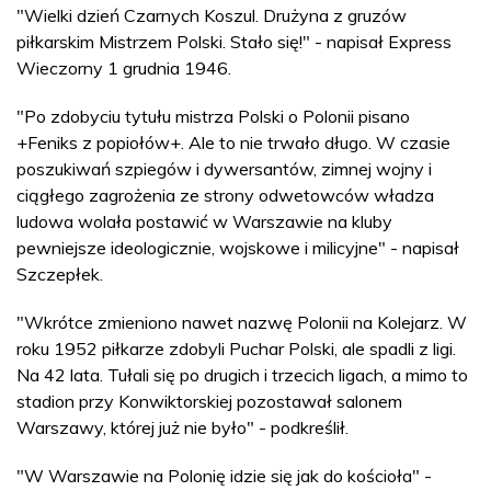
"Wielki dzień Czarnych Koszul. Drużyna z gruzów
piłkarskim Mistrzem Polski. Stało się!" - napisał Express
Wieczorny 1 grudnia 1946.
"Po zdobyciu tytułu mistrza Polski o Polonii pisano
+Feniks z popiołów+. Ale to nie trwało długo. W czasie
poszukiwań szpiegów i dywersantów, zimnej wojny i
ciągłego zagrożenia ze strony odwetowców władza
ludowa wolała postawić w Warszawie na kluby
pewniejsze ideologicznie, wojskowe i milicyjne" - napisał
Szczepłek.
"Wkrótce zmieniono nawet nazwę Polonii na Kolejarz. W
roku 1952 piłkarze zdobyli Puchar Polski, ale spadli z ligi.
Na 42 lata. Tułali się po drugich i trzecich ligach, a mimo to
stadion przy Konwiktorskiej pozostawał salonem
Warszawy, której już nie było" - podkreślił.
"W Warszawie na Polonię idzie się jak do kościoła" -