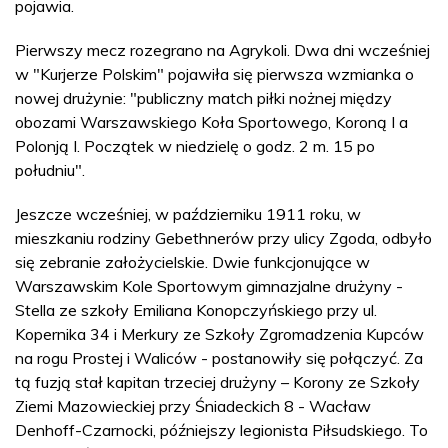
pojawia.
Pierwszy mecz rozegrano na Agrykoli. Dwa dni wcześniej
w "Kurjerze Polskim" pojawiła się pierwsza wzmianka o
nowej drużynie: "publiczny match piłki nożnej między
obozami Warszawskiego Koła Sportowego, Koroną I a
Polonją I. Początek w niedzielę o godz. 2 m. 15 po
południu".
Jeszcze wcześniej, w październiku 1911 roku, w
mieszkaniu rodziny Gebethnerów przy ulicy Zgoda, odbyło
się zebranie założycielskie. Dwie funkcjonujące w
Warszawskim Kole Sportowym gimnazjalne drużyny -
Stella ze szkoły Emiliana Konopczyńskiego przy ul.
Kopernika 34 i Merkury ze Szkoły Zgromadzenia Kupców
na rogu Prostej i Waliców - postanowiły się połączyć. Za
tą fuzją stał kapitan trzeciej drużyny – Korony ze Szkoły
Ziemi Mazowieckiej przy Śniadeckich 8 - Wacław
Denhoff-Czarnocki, późniejszy legionista Piłsudskiego. To