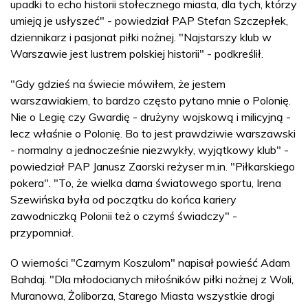
upadki to echo historii stołecznego miasta, dla tych, którzy
umieją je usłyszeć" - powiedział PAP Stefan Szczepłek,
dziennikarz i pasjonat piłki nożnej. "Najstarszy klub w
Warszawie jest lustrem polskiej historii" - podkreślił.
"Gdy gdzieś na świecie mówiłem, że jestem
warszawiakiem, to bardzo często pytano mnie o Polonię.
Nie o Legię czy Gwardię - drużyny wojskową i milicyjną -
lecz właśnie o Polonię. Bo to jest prawdziwie warszawski
- normalny a jednocześnie niezwykły, wyjątkowy klub" -
powiedział PAP Janusz Zaorski reżyser m.in. "Piłkarskiego
pokera". "To, że wielka dama światowego sportu, Irena
Szewińska była od początku do końca kariery
zawodniczką Polonii też o czymś świadczy" -
przypomniał.
O wierności "Czarnym Koszulom" napisał powieść Adam
Bahdaj. "Dla młodocianych miłośników piłki nożnej z Woli,
Muranowa, Żoliborza, Starego Miasta wszystkie drogi