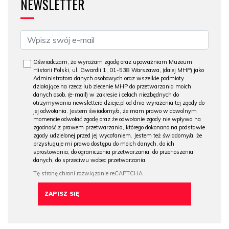
NEWSLETTER
Oświadczam, że wyrażam zgodę oraz upoważniam Muzeum
Historii Polski, ul. Gwardii 1, 01-538 Warszawa, (dalej MHP) jako
Administratora danych osobowych oraz wszelkie podmioty
działające na rzecz lub zlecenie MHP do przetwarzania moich
danych osob. (e-mail) w zakresie i celach niezbędnych do
otrzymywania newslettera dzieje.pl od dnia wyrażenia tej zgody do
jej odwołania. Jestem świadomy/a, że mam prawo w dowolnym
momencie odwołać zgodę oraz że odwołanie zgody nie wpływa na
zgodność z prawem przetwarzania, którego dokonano na podstawie
zgody udzielonej przed jej wycofaniem. Jestem też świadomy/a, że
przysługuje mi prawo dostępu do moich danych, do ich
sprostowania, do ograniczenia przetwarzania, do przenoszenia
danych, do sprzeciwu wobec przetwarzania.