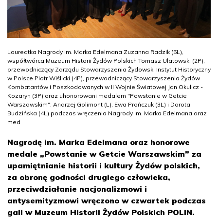
Laureatka Nagrody im. Marka Edelmana Zuzanna Radzik (5L),
współtwórca Muzeum Historii Żydów Polskich Tomasz Ulatowski (2P),
przewodniczący Zarządu Stowarzyszenia Żydowski Instytut Historyczny
w Polsce Piotr Wiślicki (4P), przewodniczący Stowarzyszenia Żydów
Kombatantów i Poszkodowanych w II Wojnie Światowej Jan Okulicz -
Kozaryn (3P) oraz uhonorowani medalem "Powstanie w Getcie
Warszawskim": Andrzej Golimont (L), Ewa Prończuk (3L) i Dorota
Budzińska (4L) podczas wręczenia Nagrody im. Marka Edelmana oraz
med
Nagrodę im. Marka Edelmana oraz honorowe
medale „Powstanie w Getcie Warszawskim” za
upamiętnianie historii i kultury Żydów polskich,
za obronę godności drugiego człowieka,
przeciwdziałanie nacjonalizmowi i
antysemityzmowi wręczono w czwartek podczas
gali w Muzeum Historii Żydów Polskich POLIN.