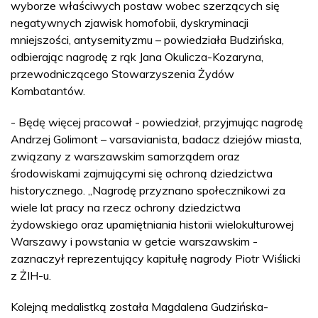
wyborze właściwych postaw wobec szerzących się
negatywnych zjawisk homofobii, dyskryminacji
mniejszości, antysemityzmu – powiedziała Budzińska,
odbierając nagrodę z rąk Jana Okulicza-Kozaryna,
przewodniczącego Stowarzyszenia Żydów
Kombatantów.
- Będę więcej pracował - powiedział, przyjmując nagrodę
Andrzej Golimont – varsavianista, badacz dziejów miasta,
związany z warszawskim samorządem oraz
środowiskami zajmującymi się ochroną dziedzictwa
historycznego. „Nagrodę przyznano społecznikowi za
wiele lat pracy na rzecz ochrony dziedzictwa
żydowskiego oraz upamiętniania historii wielokulturowej
Warszawy i powstania w getcie warszawskim -
zaznaczył reprezentujący kapitułę nagrody Piotr Wiślicki
z ŻIH-u.
Kolejną medalistką została Magdalena Gudzińska-