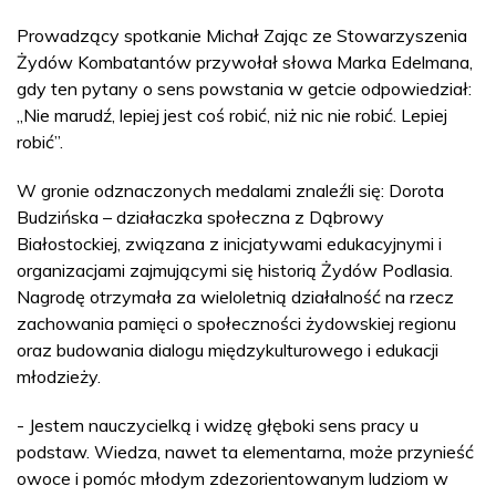
Prowadzący spotkanie Michał Zając ze Stowarzyszenia
Żydów Kombatantów przywołał słowa Marka Edelmana,
gdy ten pytany o sens powstania w getcie odpowiedział:
„Nie marudź, lepiej jest coś robić, niż nic nie robić. Lepiej
robić”.
W gronie odznaczonych medalami znaleźli się: Dorota
Budzińska – działaczka społeczna z Dąbrowy
Białostockiej, związana z inicjatywami edukacyjnymi i
organizacjami zajmującymi się historią Żydów Podlasia.
Nagrodę otrzymała za wieloletnią działalność na rzecz
zachowania pamięci o społeczności żydowskiej regionu
oraz budowania dialogu międzykulturowego i edukacji
młodzieży.
- Jestem nauczycielką i widzę głęboki sens pracy u
podstaw. Wiedza, nawet ta elementarna, może przynieść
owoce i pomóc młodym zdezorientowanym ludziom w