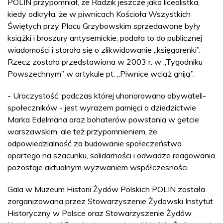
POLIN przypomniał, że Radzik jeszcze jako licealistka,
kiedy odkryła, że w piwnicach Kościoła Wszystkich
Świętych przy Placu Grzybowskim sprzedawane były
książki i broszury antysemickie, podała to do publicznej
wiadomości i starała się o zlikwidowanie „księgarenki”.
Rzecz została przedstawiona w 2003 r. w „Tygodniku
Powszechnym” w artykule pt. „Piwnice wciąż gniją”.
- Uroczystość, podczas której uhonorowano obywateli-
społeczników - jest wyrazem pamięci o dziedzictwie
Marka Edelmana oraz bohaterów powstania w getcie
warszawskim, ale też przypomnieniem, że
odpowiedzialność za budowanie społeczeństwa
opartego na szacunku, solidarności i odwadze reagowania
pozostaje aktualnym wyzwaniem współczesności.
Gala w Muzeum Historii Żydów Polskich POLIN została
zorganizowana przez Stowarzyszenie Żydowski Instytut
Historyczny w Polsce oraz Stowarzyszenie Żydów