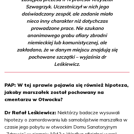
Szwagrzyk. Uczestniczył w nich jego
doświadczony zespół, ale zadanie miało
nieco inny charakter niż dotychczas
prowadzone prace. Nie szukano
anonimowego grobu ofiary zbrodni
niemieckiej lub komunistycznej, ale
zakładano, że w danym miejscu znajdują się
pochowane szczątki – wyjaśnia dr
Leśkiewicz.
PAP: W tej sprawie pojawia się również hipoteza,
jakoby marszałek został pochowany na
cmentarzu w Otwocku?
Dr Rafał Leśkiewicz:
Niektórzy badacze wysuwali
hipotezy o zamordowaniu lub samobójstwie marszałka w
czasie jego pobytu w otwockim Domu Sanatoryjnym
„Zdrowie” w sierpniu 1942 r. Według oficjalnej wersji