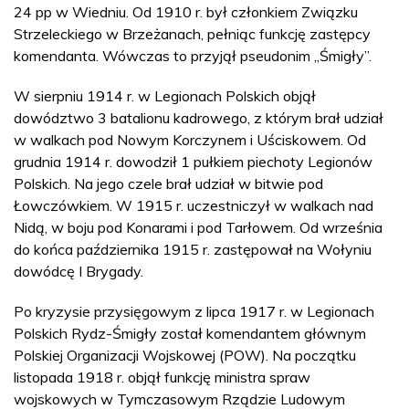
24 pp w Wiedniu. Od 1910 r. był członkiem Związku
Strzeleckiego w Brzeżanach, pełniąc funkcję zastępcy
komendanta. Wówczas to przyjął pseudonim „Śmigły”.
W sierpniu 1914 r. w Legionach Polskich objął
dowództwo 3 batalionu kadrowego, z którym brał udział
w walkach pod Nowym Korczynem i Uściskowem. Od
grudnia 1914 r. dowodził 1 pułkiem piechoty Legionów
Polskich. Na jego czele brał udział w bitwie pod
Łowczówkiem. W 1915 r. uczestniczył w walkach nad
Nidą, w boju pod Konarami i pod Tarłowem. Od września
do końca października 1915 r. zastępował na Wołyniu
dowódcę I Brygady.
Po kryzysie przysięgowym z lipca 1917 r. w Legionach
Polskich Rydz-Śmigły został komendantem głównym
Polskiej Organizacji Wojskowej (POW). Na początku
listopada 1918 r. objął funkcję ministra spraw
wojskowych w Tymczasowym Rządzie Ludowym