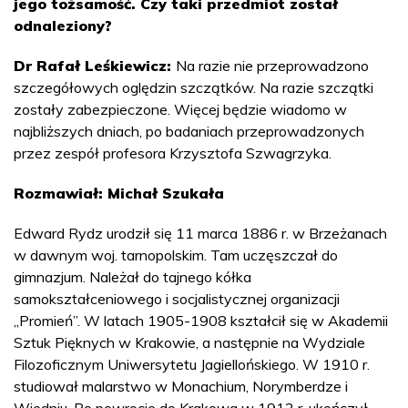
jego tożsamość. Czy taki przedmiot został
odnaleziony?
Dr Rafał Leśkiewicz:
Na razie nie przeprowadzono
szczegółowych oględzin szczątków. Na razie szczątki
zostały zabezpieczone. Więcej będzie wiadomo w
najbliższych dniach, po badaniach przeprowadzonych
przez zespół profesora Krzysztofa Szwagrzyka.
Rozmawiał: Michał Szukała
Edward Rydz urodził się 11 marca 1886 r. w Brzeżanach
w dawnym woj. tarnopolskim. Tam uczęszczał do
gimnazjum. Należał do tajnego kółka
samokształceniowego i socjalistycznej organizacji
„Promień”. W latach 1905-1908 kształcił się w Akademii
Sztuk Pięknych w Krakowie, a następnie na Wydziale
Filozoficznym Uniwersytetu Jagiellońskiego. W 1910 r.
studiował malarstwo w Monachium, Norymberdze i
Wiedniu. Po powrocie do Krakowa w 1912 r. ukończył