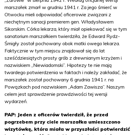
marszałek zmarł w grudniu 1941 r. Za jego śmierć w
Otwocku mieli odpowiadać oficerowie związani z
niechętnym sanacji premierem gen. Władysławem
Sikorskim. Córka lekarza, który miał opiekować się w tym
sanatorium marszałkiem twierdziła, że Edward Rydz-
Śmigły został pochowany obok matki owego lekarza.
Faktycznie w tym miejscu znajdował się do lat
sześćdziesiątych prosty grób z drewnianym krzyżem i
nazwiskiem „Niewiadomski”. Hipotezy te nie mają
twardego potwierdzenia w faktach i należy zakładać, że
marszałek został pochowany 6 grudnia 1941 r. na
Powązkach pod nazwiskiem „Adam Zawisza”. Naszym
celem jest sprawdzenie prawdziwości tej wersji
wydarzeń.
PAP: Jeden z oficerów twierdził, że przed
pogrzebem przy ciele marszałka umieszczono
wizytówkę, która miała w przyszłości potwierdzić