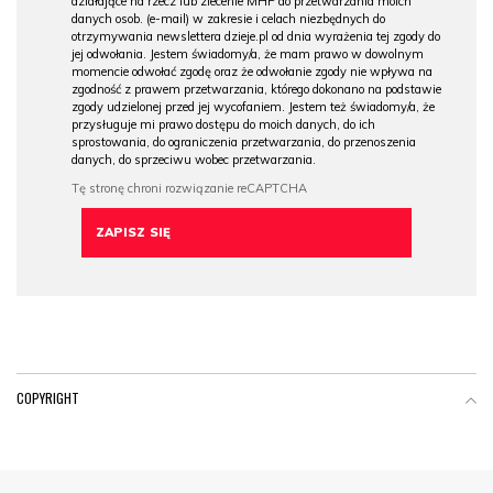
działające na rzecz lub zlecenie MHP do przetwarzania moich
danych osob. (e-mail) w zakresie i celach niezbędnych do
otrzymywania newslettera dzieje.pl od dnia wyrażenia tej zgody do
jej odwołania. Jestem świadomy/a, że mam prawo w dowolnym
momencie odwołać zgodę oraz że odwołanie zgody nie wpływa na
zgodność z prawem przetwarzania, którego dokonano na podstawie
zgody udzielonej przed jej wycofaniem. Jestem też świadomy/a, że
przysługuje mi prawo dostępu do moich danych, do ich
sprostowania, do ograniczenia przetwarzania, do przenoszenia
danych, do sprzeciwu wobec przetwarzania.
COPYRIGHT