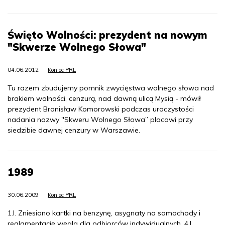
Święto Wolności: prezydent na nowym
"Skwerze Wolnego Słowa"
04.06.2012
Koniec PRL
Tu razem zbudujemy pomnik zwycięstwa wolnego słowa nad
brakiem wolności, cenzurą, nad dawną ulicą Mysią - mówił
prezydent Bronisław Komorowski podczas uroczystości
nadania nazwy "Skweru Wolnego Słowa” placowi przy
siedzibie dawnej cenzury w Warszawie.
1989
30.06.2009
Koniec PRL
1.I. Zniesiono kartki na benzynę, asygnaty na samochody i
reglamentację węgla dla odbiorców indywidualnych. 4.I.