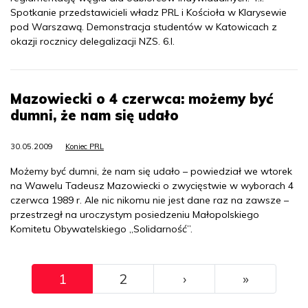
Spotkanie przedstawicieli władz PRL i Kościoła w Klarysewie
pod Warszawą. Demonstracja studentów w Katowicach z
okazji rocznicy delegalizacji NZS. 6.I.
Mazowiecki o 4 czerwca: możemy być
dumni, że nam się udało
30.05.2009
Koniec PRL
Możemy być dumni, że nam się udało – powiedział we wtorek
na Wawelu Tadeusz Mazowiecki o zwycięstwie w wyborach 4
czerwca 1989 r. Ale nic nikomu nie jest dane raz na zawsze –
przestrzegł na uroczystym posiedzeniu Małopolskiego
Komitetu Obywatelskiego „Solidarność”.
Pagination
››
Ostatni
1
2
›
»