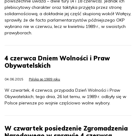
powszechnie uważa – dwie tury (4 i 18 czerwca). Jednak ich
plebiscytowy charakter oraz taktyka przyjęta przez stronę
solidarnościową, a dokładnie jej część skupioną wokół Wałęsy,
sprawiły, że de facto parlamentarzystów późniejszego OKP
wybrano nie w czerwcu, lecz w kwietniu 1989 r., w swoistych
prawyborach.
4 czerwca Dniem Wolności i Praw
Obywatelskich
04.06.2015
Polska po 1989 roku
W czwartek, 4 czerwca, przypada Dzień Wolności i Praw
Obywatelskich; tego dnia, 26 lat temu, w 1989 r. odbyły się w
Polsce pierwsze po wojnie częściowo wolne wybory.
W czwartek posiedzenie Zgromadzenia
Narodowego w sprawie 4 czerwca