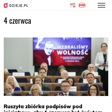
4 czerwca
Przejdź
do
treści
Ruszyła zbiórka podpisów pod