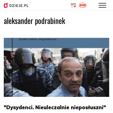
aleksander podrabinek
Przejdź
do
treści
"Dysydenci. Nieuleczalnie nieposłuszni"