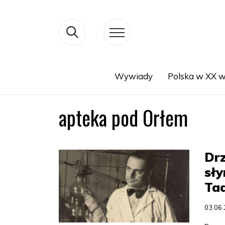
Wywiady
Polska w XX w
Search
apteka pod Orłem
Dr
sły
Ta
03.06