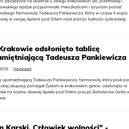
o zasadzone na skwerze u zbiegu krakowskich ulic Józefińskiej i
owskiego będzie przypominało mieszkańcom i turystom postać
wskiego farmaceuty Tadeusza Pankiewicza, który w czasie II wojny
owej w swojej Aptece pod Orłem niósł pomoc ludności żydowskiej.
rakowie odsłonięto tablicę
amiętniającą Tadeusza Pankiewicza
.2016
Holokaust
cę upamiętniającą Tadeusza Pankiewicza, farmaceuty, który podcza
eckiej okupacji pomagał Żydom w krakowskim getcie, odsłonięto w
tek na ścianie dawnej Apteki pod Orłem przy pl. Bohaterów Getta 
wie.
n Karski. Człowiek wolności” -