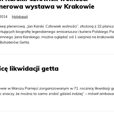
enerowa wystawa w Krakowie
.2014
Holokaust
wę plenerową „Jan Karski. Człowiek wolności”, złożoną z 22 plansz
ntujących biografię legendarnego emisariusza i kuriera Polskiego P
emnego Jana Karskiego, można oglądać od 1 sierpnia na krakowsk
 Bohaterów Getta.
cę likwidacji getta
owie w Marszu Pamięci zorganizowanym w 71. rocznicę likwidacji ge
, to znaczy, że można to samo zrobić gdzieś indziej” – mówił ambas