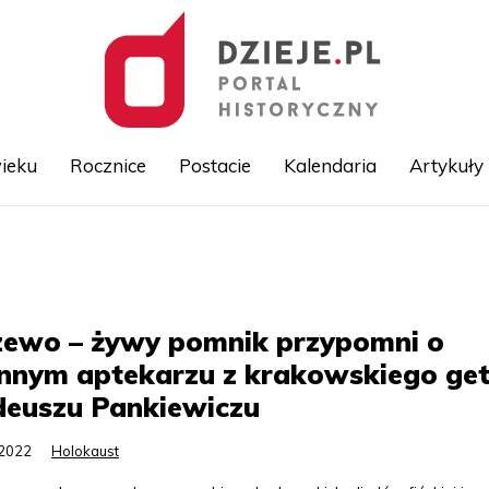
ieku
Rocznice
Postacie
Kalendaria
Artykuły
Przejdź
do
treści
zewo – żywy pomnik przypomni o
nnym aptekarzu z krakowskiego get
deuszu Pankiewiczu
.2022
Holokaust