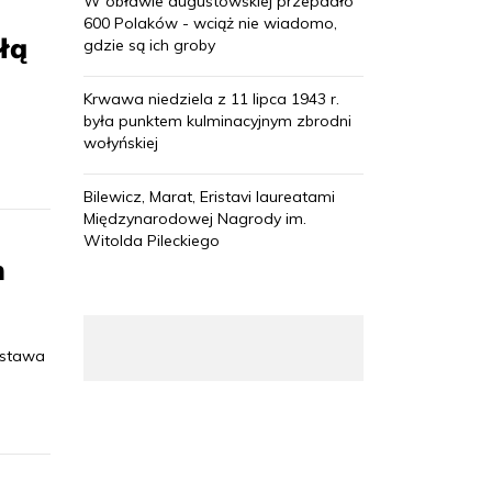
W obławie augustowskiej przepadło
600 Polaków - wciąż nie wiadomo,
łą
gdzie są ich groby
Krwawa niedziela z 11 lipca 1943 r.
była punktem kulminacyjnym zbrodni
wołyńskiej
Bilewicz, Marat, Eristavi laureatami
Międzynarodowej Nagrody im.
Witolda Pileckiego
m
ystawa