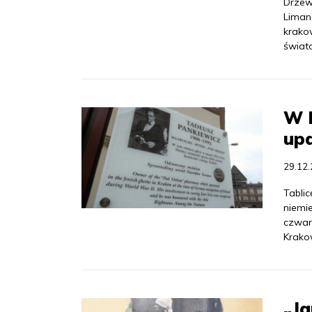
Drzew
Liman
krako
świat
W K
up
29.12
Tabli
niemi
czwar
Krako
„Ja