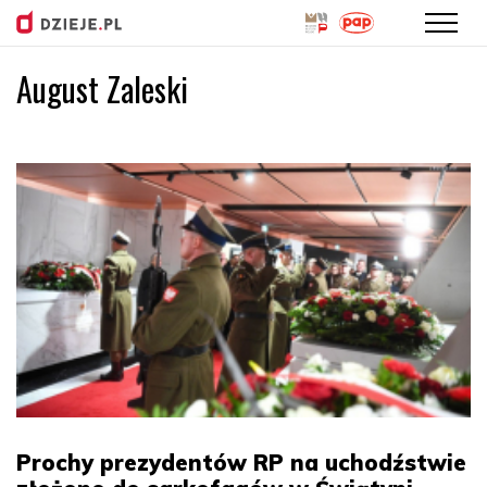
August Zaleski
Przejdź
do
treści
Prochy prezydentów RP na uchodźstwie