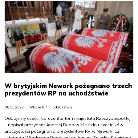
W brytyjskim Newark pożegnano trzech
prezydentów RP na uchodźstwie
06.11.2022
Władze RP na uchodźstwie
Oddajemy cześć reprezentantom majestatu Rzeczypospolitej
– napisał prezydent Andrzej Duda w liście do uczestników
uroczystości pożegnania prezydentów RP w Newark. 12
listopada Władysław Raczkiewicz, August Zaleski i Stanisław