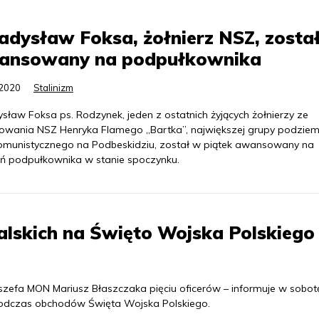
dysław Foksa, żołnierz NSZ, zosta
ansowany na podpułkownika
.2020
Stalinizm
sław Foksa ps. Rodzynek, jeden z ostatnich żyjących żołnierzy ze
owania NSZ Henryka Flamego „Bartka”, największej grupy podziem
omunistycznego na Podbeskidziu, został w piątek awansowany na
eń podpułkownika w stanie spoczynku.
lskich na Święto Wojska Polskiego
efa MON Mariusz Błaszczaka pięciu oficerów – informuje w sobot
podczas obchodów Święta Wojska Polskiego.