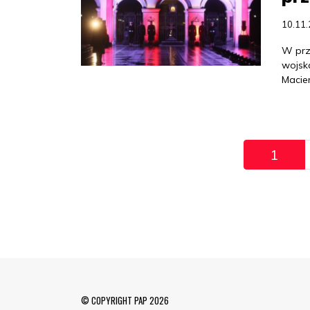
10.11
W prz
wojsk
Macie
Pagination
1
© COPYRIGHT PAP 2026