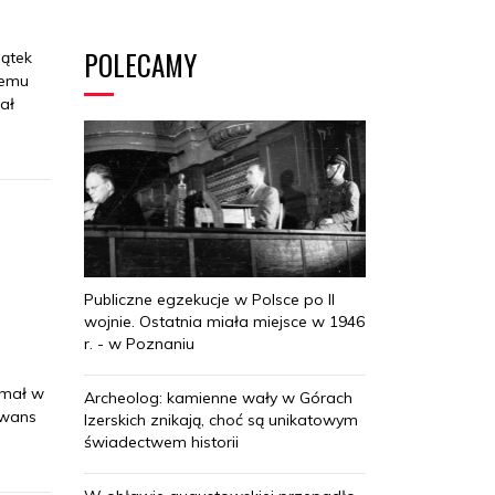
POLECAMY
ątek
iemu
ał
Publiczne egzekucje w Polsce po II
wojnie. Ostatnia miała miejsce w 1946
r. - w Poznaniu
ymał w
Archeolog: kamienne wały w Górach
Awans
Izerskich znikają, choć są unikatowym
świadectwem historii