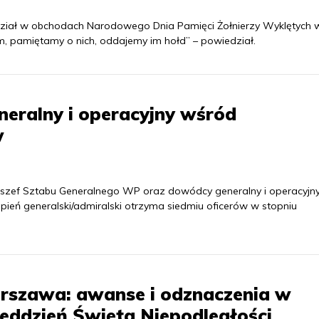
dział w obchodach Narodowego Dnia Pamięci Żołnierzy Wyklętych 
, pamiętamy o nich, oddajemy im hołd” – powiedział.
neralny i operacyjny wśród
w
szef Sztabu Generalnego WP oraz dowódcy generalny i operacyjn
opień generalski/admiralski otrzyma siedmiu oficerów w stopniu
rszawa: awanse i odznaczenia w
eddzień Święta Niepodległości