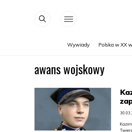
Wywiady
Polska w XX w
Search
awans wojskowy
Kaz
zap
30.03
Kazimi
Twier