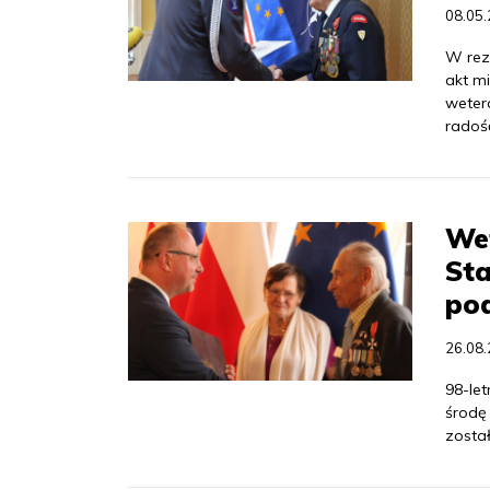
08.05
W rez
akt m
weter
radość
Wet
St
po
26.08
98-let
środę
zosta