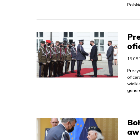
Polskie
Pre
ofi
15.08
Prezy
ofice
wielki
gener
Bo
aw