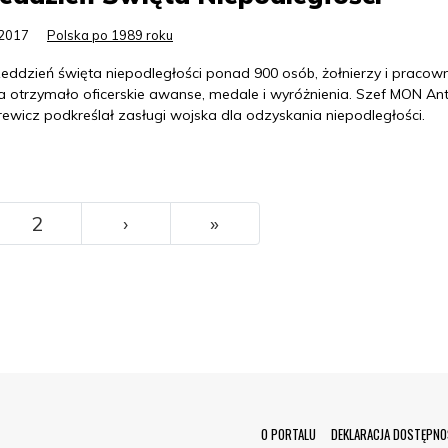
.2017
Polska po 1989 roku
eddzień święta niepodległości ponad 900 osób, żołnierzy i pracow
a otrzymało oficerskie awanse, medale i wyróżnienia. Szef MON An
rewicz podkreślał zasługi wojska dla odzyskania niepodległości.
››
Ostatni
2
›
»
Menu Footer
O PORTALU
DEKLARACJA DOSTĘPNO