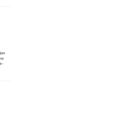
j
Jan
na
r-