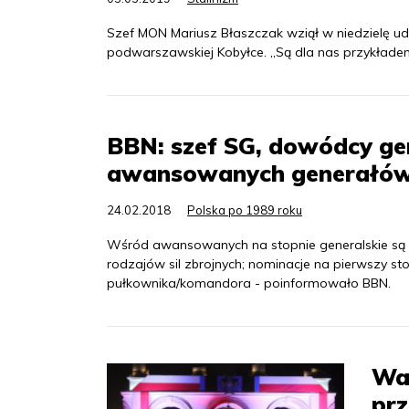
Szef MON Mariusz Błaszczak wziął w niedzielę u
podwarszawskiej Kobyłce. „Są dla nas przykładem
BBN: szef SG, dowódcy ge
awansowanych generałó
24.02.2018
Polska po 1989 roku
Wśród awansowanych na stopnie generalskie są 
rodzajów sil zbrojnych; nominacje na pierwszy st
pułkownika/komandora - poinformowało BBN.
Wa
prz