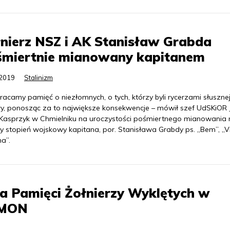
nierz NSZ i AK Stanisław Grabda
śmiertnie mianowany kapitanem
.2019
Stalinizm
acamy pamięć o niezłomnych, o tych, którzy byli rycerzami słuszne
y, ponosząc za to największe konsekwencje – mówił szef UdSKiOR 
 Kasprzyk w Chmielniku na uroczystości pośmiertnego mianowania 
y stopień wojskowy kapitana, por. Stanisława Grabdy ps. „Bem”, „Vi
a”.
 Pamięci Żołnierzy Wyklętych w
 MON