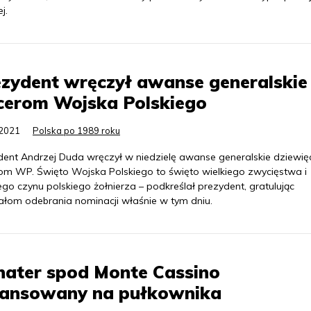
j.
zydent wręczył awanse generalskie
cerom Wojska Polskiego
.2021
Polska po 1989 roku
dent Andrzej Duda wręczył w niedzielę awanse generalskie dziewię
rom WP. Święto Wojska Polskiego to święto wielkiego zwycięstwa i
ego czynu polskiego żołnierza – podkreślał prezydent, gratulując
ałom odebrania nominacji właśnie w tym dniu.
hater spod Monte Cassino
ansowany na pułkownika