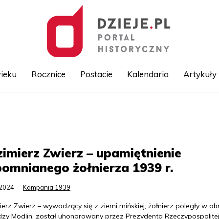
ieku
Rocznice
Postacie
Kalendaria
Artykuły
Przejdź
do
treści
imierz Zwierz – upamiętnienie
omnianego żołnierza 1939 r.
.2024
Kampania 1939
erz Zwierz – wywodzący się z ziemi mińskiej, żołnierz poległy w ob
dzy Modlin, został uhonorowany przez Prezydenta Rzeczypospolite