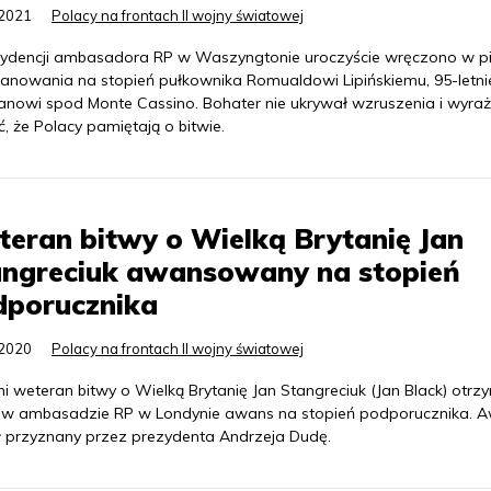
.2021
Polacy na frontach II wojny światowej
ydencji ambasadora RP w Waszyngtonie uroczyście wręczono w pi
ianowania na stopień pułkownika Romualdowi Lipińskiemu, 95-letn
anowi spod Monte Cassino. Bohater nie ukrywał wzruszenia i wyraż
, że Polacy pamiętają o bitwie.
eran bitwy o Wielką Brytanię Jan
angreciuk awansowany na stopień
dporucznika
.2020
Polacy na frontach II wojny światowej
ni weteran bitwy o Wielką Brytanię Jan Stangreciuk (Jan Black) otrz
 w ambasadzie RP w Londynie awans na stopień podporucznika. 
ł przyznany przez prezydenta Andrzeja Dudę.