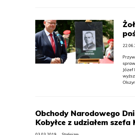
Żoł
po
22.06
Przywr
spraw
Józef
wyższ
Olszyn
Obchody Narodowego Dnia
Kobyłce z udziałem szefa
03.03.2019
Stalinizm