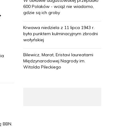
W obławie augustowskiej przepadło
600 Polaków - wciąż nie wiadomo,
gdzie są ich groby
ł
Krwawa niedziela z 11 lipca 1943 r.
była punktem kulminacyjnym zbrodni
wołyńskiej
Bilewicz, Marat, Eristavi laureatami
ia
Międzynarodowej Nagrody im.
Witolda Pileckiego
ę BBN.