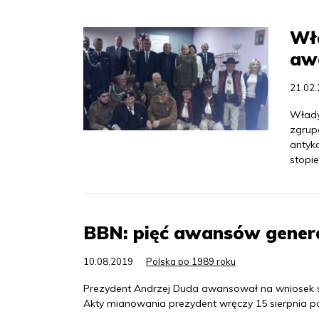
Wła
aw
21.02
Włady
zgrup
antyk
stopi
BBN: pięć awansów genera
10.08.2019
Polska po 1989 roku
Prezydent Andrzej Duda awansował na wniosek sz
Akty mianowania prezydent wręczy 15 sierpnia 