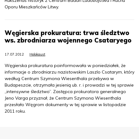
Rukszenas historyk z Centrum Badań Ludobójstwa i Ruchu
Oporu Mieszkańców Litwy.
Węgierska prokuratura: trwa śledztwo
ws. zbrodniarza wojennego Csataryego
17.07.2012
Holokaust
Węgierska prokuratura poinformowała w poniedziałek, że
informacje o zbrodniarzu nazistowskim Laszlo Csatarym, który
według Centrum Szymona Wiesenthala przebywa w
Budapeszcie, otrzymała jesienią ub. r. i prowadzi w tej sprawie
„intensywne śledztwo”. Zastępca prokuratora generalnego
Jeno Varga przyznał, że Centrum Szymona Wiesenthala
przesłało Węgrom dokumenty w tej sprawie w listopadzie
2011 roku.