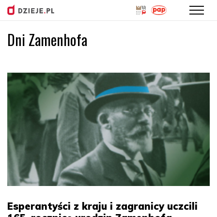
Dni Zamenhofa
Przejdź
do
treści
Esperantyści z kraju i zagranicy uczcili