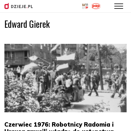
Edward Gierek
Przejdź
do
treści
Czerwiec 1976: Robotnicy Radomia i