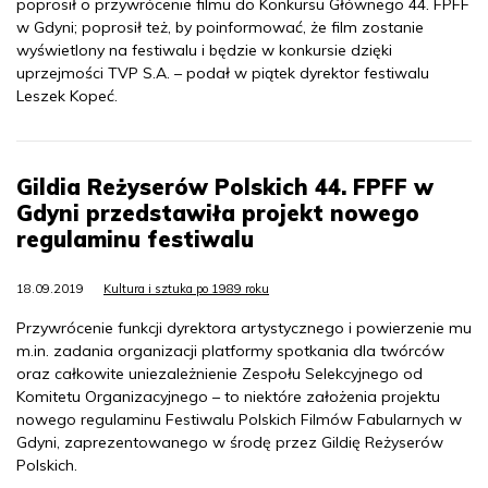
poprosił o przywrócenie filmu do Konkursu Głównego 44. FPFF
w Gdyni; poprosił też, by poinformować, że film zostanie
wyświetlony na festiwalu i będzie w konkursie dzięki
uprzejmości TVP S.A. – podał w piątek dyrektor festiwalu
Leszek Kopeć.
Gildia Reżyserów Polskich 44. FPFF w
Gdyni przedstawiła projekt nowego
regulaminu festiwalu
18.09.2019
Kultura i sztuka po 1989 roku
Przywrócenie funkcji dyrektora artystycznego i powierzenie mu
m.in. zadania organizacji platformy spotkania dla twórców
oraz całkowite uniezależnienie Zespołu Selekcyjnego od
Komitetu Organizacyjnego – to niektóre założenia projektu
nowego regulaminu Festiwalu Polskich Filmów Fabularnych w
Gdyni, zaprezentowanego w środę przez Gildię Reżyserów
Polskich.