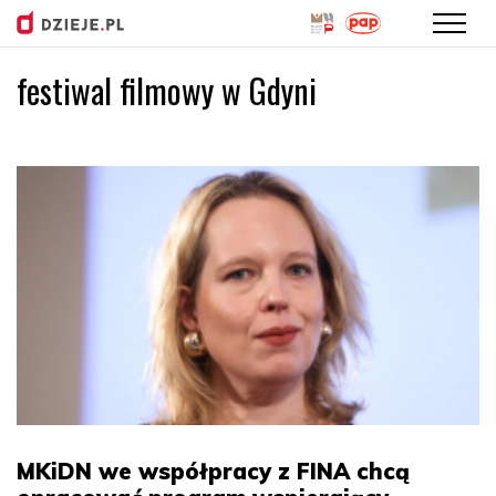
festiwal filmowy w Gdyni
Przejdź
do
treści
MKiDN we współpracy z FINA chcą