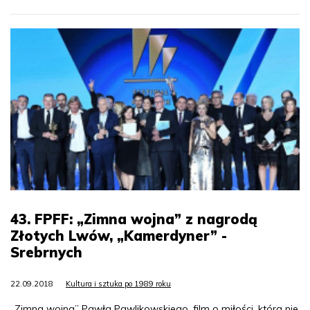
43. FPFF: „Zimna wojna” z nagrodą
Złotych Lwów, „Kamerdyner” -
Srebrnych
22.09.2018
Kultura i sztuka po 1989 roku
„Zimna wojna” Pawła Pawlikowskiego, film o miłości, która nie