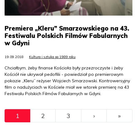
Premiera „Kleru” Smarzowskiego na 43.
Festiwalu Polskich Filmów Fabularnych
w Gdyni
19.09.2018
Kultura i sztuka po 1989 roku
Chciałbym, żeby finanse Kościoła były przezroczyste i żeby
Kościół nie ukrywał pedofilii - powiedział po premierowym
pokazie „Kleru” reżyser Wojciech Smarzowski. Kontrowersyjny
film o nadużyciach w Kościele miał we wtorek premierę na 43
Festiwalu Polskich Filmów Fabularnych w Gdyni.
Pagination
››
Ostat
1
2
3
›
»