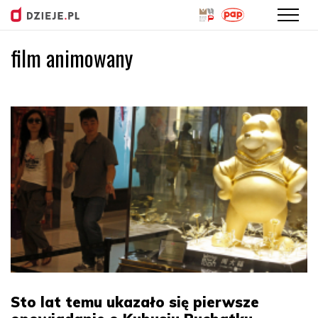
film animowany
Przejdź
do
treści
Sto lat temu ukazało się pierwsze