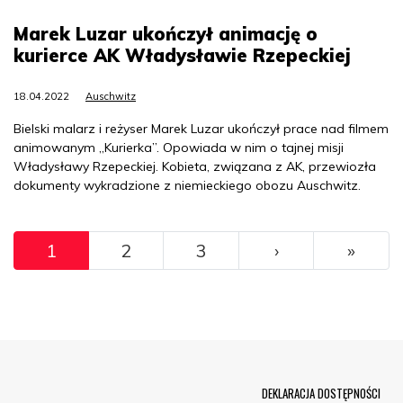
Marek Luzar ukończył animację o
kurierce AK Władysławie Rzepeckiej
18.04.2022
Auschwitz
Bielski malarz i reżyser Marek Luzar ukończył prace nad filmem
animowanym „Kurierka”. Opowiada w nim o tajnej misji
Władysławy Rzepeckiej. Kobieta, związana z AK, przewiozła
dokumenty wykradzione z niemieckiego obozu Auschwitz.
Pagination
››
Ostat
1
2
3
›
»
Menu Footer
DEKLARACJA DOSTĘPNOŚCI