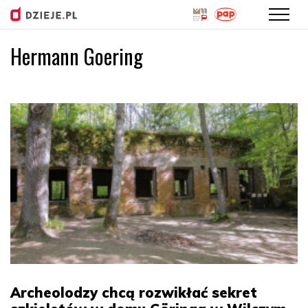
Hermann Goering
Przejdź
do
treści
Archeolodzy chcą rozwikłać sekret