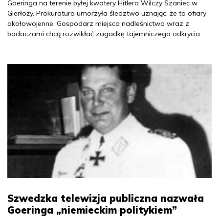
Goeringa na terenie byłej kwatery Hitlera Wilczy Szaniec w
Gierłoży. Prokuratura umorzyła śledztwo uznając, że to ofiary
okołowojenne. Gospodarz miejsca nadleśnictwo wraz z
badaczami chcą rozwikłać zagadkę tajemniczego odkrycia.
Szwedzka telewizja publiczna nazwała
Goeringa „niemieckim politykiem”