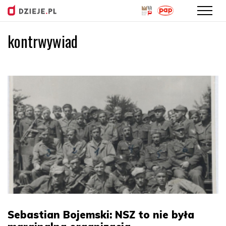
kontrwywiad
Przejdź
do
treści
Sebastian Bojemski: NSZ to nie była