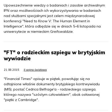
Upowszechnienie wiedzy o badaniach i zasobie archiwalnym
IPN oraz możliwościach ich wykorzystywania w badaniach
nad służbami specjalnymi jest celem międzynarodowej
konferencji "Need to Know V: The Human Element in
Intelligence", która odbędzie się w dniach 5–6 listopada na
uniwersytecie w niemieckim Greifswaldzie.
"FT" o radzieckim szpiegu w brytyjskim
wywiadzie
21.08.2015
II wojna światowa
"Financial Times" opisuje w piątek, powołując się na
odtajnione właśnie dokumenty brytyjskiego kontrwywiadu
(MI5), postać Cedrica Belfrage'a - radzieckiego szpiega,
którego nazywa "szóstym człowiekiem", obok osławionej
"piątki z Cambridge".