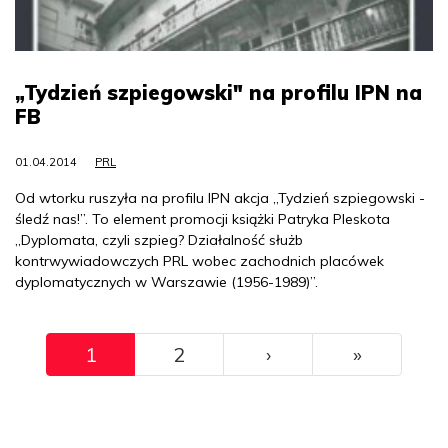
„Tydzień szpiegowski" na profilu IPN na
FB
01.04.2014
PRL
Od wtorku ruszyła na profilu IPN akcja „Tydzień szpiegowski -
śledź nas!”. To element promocji książki Patryka Pleskota
„Dyplomata, czyli szpieg? Działalność służb
kontrwywiadowczych PRL wobec zachodnich placówek
dyplomatycznych w Warszawie (1956-1989)”.
Pagination
››
Ostatni
1
2
›
»