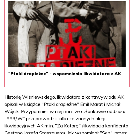
"Ptaki drapieżne" - wspomnienia likwidatora z AK
Historię Wiśniewskiego, likwidatora z kontrwywiadu AK
opisali w książce "Ptaki drapieżne" Emil Marat i Michał
Wójcik. Przypomnieli w niej m.in., że członkowie oddziału
"993/W" przeprowadzili kilka ze znanych akcji
likwidacyjnych AK m.in. "Za Kotarą" (likwidacja konfidenta
Gestapo Józefa Staszauera). Jak wspominał "Sęp", przez