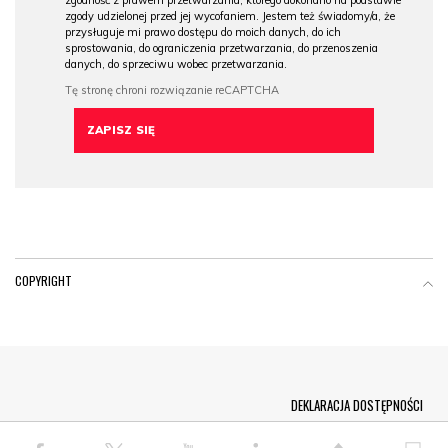
zgodność z prawem przetwarzania, którego dokonano na podstawie
zgody udzielonej przed jej wycofaniem. Jestem też świadomy/a, że
przysługuje mi prawo dostępu do moich danych, do ich
sprostowania, do ograniczenia przetwarzania, do przenoszenia
danych, do sprzeciwu wobec przetwarzania.
COPYRIGHT
Menu Footer
DEKLARACJA DOSTĘPNOŚCI
© COPYRIGHT PAP 2026