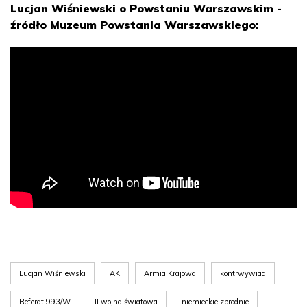
Lucjan Wiśniewski o Powstaniu Warszawskim -
źródło Muzeum Powstania Warszawskiego:
Lucjan Wiśniewski
AK
Armia Krajowa
kontrwywiad
Referat 993/W
II wojna światowa
niemieckie zbrodnie