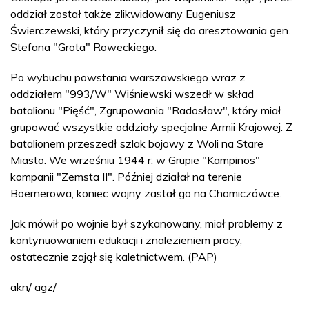
oddział został także zlikwidowany Eugeniusz
Świerczewski, który przyczynił się do aresztowania gen.
Stefana "Grota" Roweckiego.
Po wybuchu powstania warszawskiego wraz z
oddziałem "993/W" Wiśniewski wszedł w skład
batalionu "Pięść", Zgrupowania "Radosław", który miał
grupować wszystkie oddziały specjalne Armii Krajowej. Z
batalionem przeszedł szlak bojowy z Woli na Stare
Miasto. We wrześniu 1944 r. w Grupie "Kampinos"
kompanii "Zemsta II". Później działał na terenie
Boernerowa, koniec wojny zastał go na Chomiczówce.
Jak mówił po wojnie był szykanowany, miał problemy z
kontynuowaniem edukacji i znalezieniem pracy,
ostatecznie zajął się kaletnictwem. (PAP)
akn/ agz/