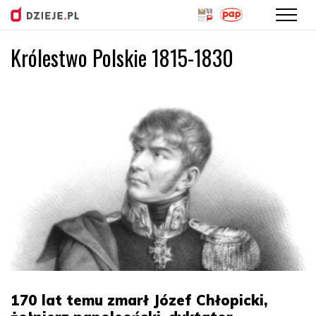
Królestwo Polskie 1815-1830
Przejdź
do
treści
170 lat temu zmarł Józef Chłopicki,