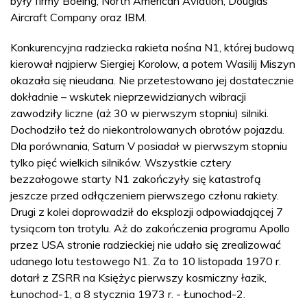
były firmy Boeing, North American Aviation, Douglas
Aircraft Company oraz IBM.
Konkurencyjna radziecka rakieta nośna N1, której budową
kierował najpierw Siergiej Korolow, a potem Wasilij Miszyn
okazała się nieudana. Nie przetestowano jej dostatecznie
dokładnie – wskutek nieprzewidzianych wibracji
zawodziły liczne (aż 30 w pierwszym stopniu) silniki.
Dochodziło też do niekontrolowanych obrotów pojazdu.
Dla porównania, Saturn V posiadał w pierwszym stopniu
tylko pięć wielkich silników. Wszystkie cztery
bezzałogowe starty N1 zakończyły się katastrofą
jeszcze przed odłączeniem pierwszego członu rakiety.
Drugi z kolei doprowadził do eksplozji odpowiadającej 7
tysiącom ton trotylu. Aż do zakończenia programu Apollo
przez USA stronie radzieckiej nie udało się zrealizować
udanego lotu testowego N1. Za to 10 listopada 1970 r.
dotarł z ZSRR na Księżyc pierwszy kosmiczny łazik,
Łunochod-1, a 8 stycznia 1973 r. - Łunochod-2.