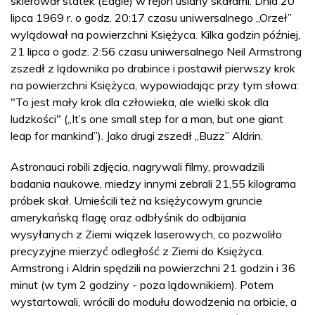
skierował statek (Eagle) w rejon usiany skałami. Dnia 20
lipca 1969 r. o godz. 20:17 czasu uniwersalnego „Orzeł”
wylądował na powierzchni Księżyca. Kilka godzin później,
21 lipca o godz. 2:56 czasu uniwersalnego Neil Armstrong
zszedł z lądownika po drabince i postawił pierwszy krok
na powierzchni Księżyca, wypowiadając przy tym słowa:
"To jest mały krok dla człowieka, ale wielki skok dla
ludzkości" („It’s one small step for a man, but one giant
leap for mankind”). Jako drugi zszedł „Buzz” Aldrin.
Astronauci robili zdjęcia, nagrywali filmy, prowadzili
badania naukowe, miedzy innymi zebrali 21,55 kilograma
próbek skał. Umieścili też na księżycowym gruncie
amerykańską flagę oraz odbłyśnik do odbijania
wysyłanych z Ziemi wiązek laserowych, co pozwoliło
precyzyjne mierzyć odległość z Ziemi do Księżyca.
Armstrong i Aldrin spędzili na powierzchni 21 godzin i 36
minut (w tym 2 godziny - poza lądownikiem). Potem
wystartowali, wrócili do modułu dowodzenia na orbicie, a