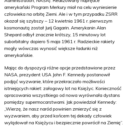
Administration, NASA). Realizowany naprędce
amerykański Program Merkury miał na celu wyniesienie
człowieka na orbitę Ziemi. Ale i w tym przypadku ZSRR
okazał się szybszy – 12 kwietnia 1961 r. pierwszym
kosmonautą został Jurij Gagarin. Amerykanin Alan
Shepard odbył znacznie krótszy, 15 minutowy lot
suborbitalny dopiero 5 maja 1961 r. Radzieckie rakiety
mogły wówczas wynosić większe ładunki niż
amerykańskie.
Mając do dyspozycji różne opcje przedstawione przez
NASA, prezydent USA John F. Kennedy postanowił
podjąć wyzwanie, które przekraczało możliwości
istniejących rakiet: załogowy lot na Księżyc. Konieczność
opracowania wszystkiego od nowa wyrównała dystans
pomiędzy supermocarstwami. Jak powiedział Kennedy:
„Wierzę, że nasz naród powinien zmierzyć się z
wyzwaniem, aby przed końcem tej dekady człowiek
wylądował na Księżycu i bezpiecznie powrócił na Ziemię”.