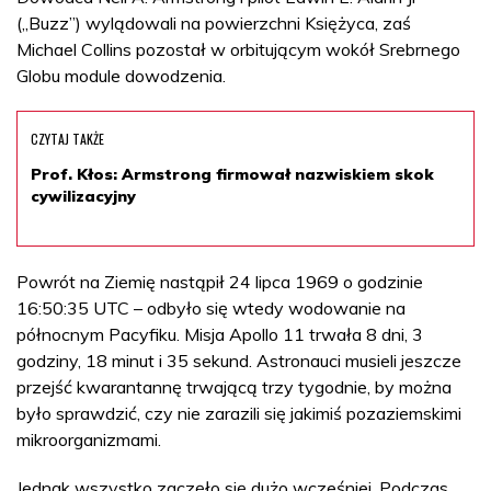
(„Buzz”) wylądowali na powierzchni Księżyca, zaś
Michael Collins pozostał w orbitującym wokół Srebrnego
Globu module dowodzenia.
CZYTAJ TAKŻE
Prof. Kłos: Armstrong firmował nazwiskiem skok
cywilizacyjny
Powrót na Ziemię nastąpił 24 lipca 1969 o godzinie
16:50:35 UTC – odbyło się wtedy wodowanie na
północnym Pacyfiku. Misja Apollo 11 trwała 8 dni, 3
godziny, 18 minut i 35 sekund. Astronauci musieli jeszcze
przejść kwarantannę trwającą trzy tygodnie, by można
było sprawdzić, czy nie zarazili się jakimiś pozaziemskimi
mikroorganizmami.
Jednak wszystko zaczęło się dużo wcześniej. Podczas