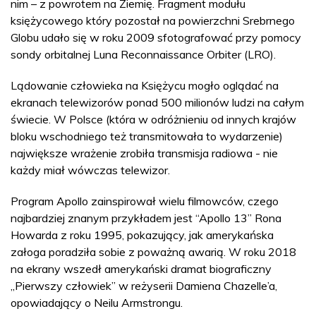
nim – z powrotem na Ziemię. Fragment modułu
księżycowego który pozostał na powierzchni Srebrnego
Globu udało się w roku 2009 sfotografować przy pomocy
sondy orbitalnej Luna Reconnaissance Orbiter (LRO).
Lądowanie człowieka na Księżycu mogło oglądać na
ekranach telewizorów ponad 500 milionów ludzi na całym
świecie. W Polsce (która w odróżnieniu od innych krajów
bloku wschodniego też transmitowała to wydarzenie)
największe wrażenie zrobiła transmisja radiowa - nie
każdy miał wówczas telewizor.
Program Apollo zainspirował wielu filmowców, czego
najbardziej znanym przykładem jest “Apollo 13” Rona
Howarda z roku 1995, pokazujący, jak amerykańska
załoga poradziła sobie z poważną awarią. W roku 2018
na ekrany wszedł amerykański dramat biograficzny
„Pierwszy człowiek” w reżyserii Damiena Chazelle’a,
opowiadający o Neilu Armstrongu.