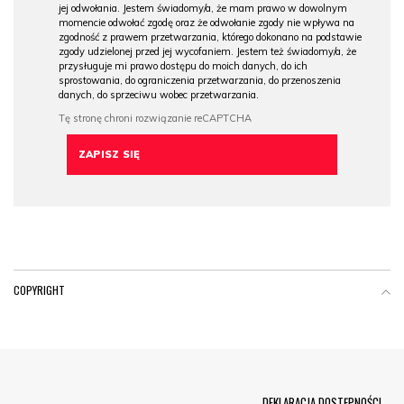
jej odwołania. Jestem świadomy/a, że mam prawo w dowolnym
momencie odwołać zgodę oraz że odwołanie zgody nie wpływa na
zgodność z prawem przetwarzania, którego dokonano na podstawie
zgody udzielonej przed jej wycofaniem. Jestem też świadomy/a, że
przysługuje mi prawo dostępu do moich danych, do ich
sprostowania, do ograniczenia przetwarzania, do przenoszenia
danych, do sprzeciwu wobec przetwarzania.
COPYRIGHT
Menu Footer
DEKLARACJA DOSTĘPNOŚCI