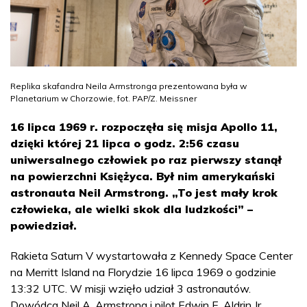
Replika skafandra Neila Armstronga prezentowana była w
Planetarium w Chorzowie, fot. PAP/Z. Meissner
16 lipca 1969 r. rozpoczęła się misja Apollo 11,
dzięki której 21 lipca o godz. 2:56 czasu
uniwersalnego człowiek po raz pierwszy stanął
na powierzchni Księżyca. Był nim amerykański
astronauta Neil Armstrong. „To jest mały krok
człowieka, ale wielki skok dla ludzkości” –
powiedział.
Rakieta Saturn V wystartowała z Kennedy Space Center
na Merritt Island na Florydzie 16 lipca 1969 o godzinie
13:32 UTC. W misji wzięło udział 3 astronautów.
Dowódca Neil A. Armstrong i pilot Edwin E. Aldrin Jr