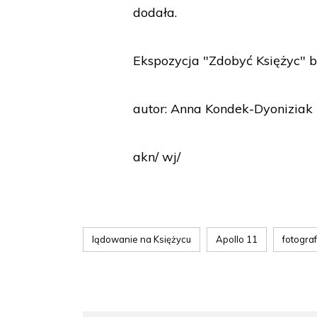
dodała.
Ekspozycja "Zdobyć Księżyc" b
autor: Anna Kondek-Dyoniziak
akn/ wj/
lądowanie na Księżycu
Apollo 11
fotograf