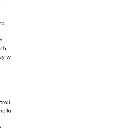
ca,
h
ich
owy w
troli
ielki
w