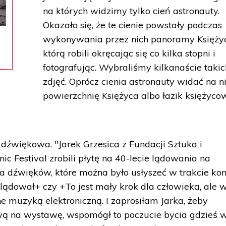
na których widzimy tylko cień astronauty.
Okazało się, że te cienie powstały podczas
wykonywania przez nich panoramy Księży
którą robili okręcając się co kilka stopni i
fotografując. Wybraliśmy kilkanaście takic
zdjęć. Oprócz cienia astronauty widać na n
powierzchnię Księżyca albo łazik księżyc
 dźwiękowa. "Jarek Grzesica z Fundacji Sztuka i
ic Festival zrobili płytę na 40-lecie lądowania na
dla dźwięków, które można było usłyszeć w trakcie kon
lądował+ czy +To jest mały krok dla człowieka, ale w
e muzyką elektroniczną. I zaprosiłam Jarka, żeby
ą na wystawę, wspomógł to poczucie bycia gdzieś 