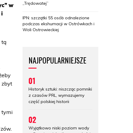
„Trędowatej”
yc” w
i
IPN: szczątki 55 osób odnalezione
podczas ekshumacji w Ostrówkach i
Woli Ostrowieckiej
 tą
NAJPOPULARNIEJSZE
,
 żeby
01
 zbyt
Historyk sztuki: niszcząc pomniki
z czasów PRL, wymazujemy
część polskiej historii
ę tymi
02
Wyjątkowo niski poziom wody
dzów.