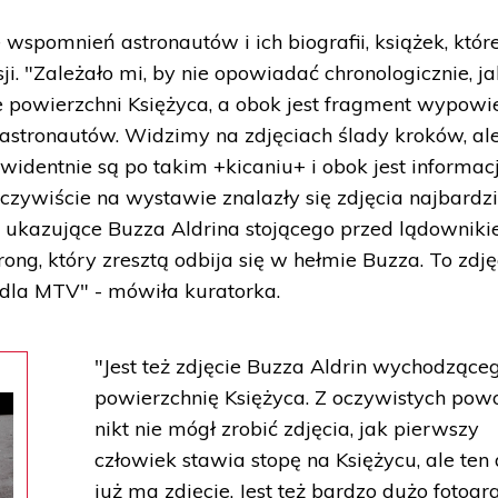
wspomnień astronautów i ich biografii, książek, któr
i. "Zależało mi, by nie opowiadać chronologicznie, ja
e powierzchni Księżyca, a obok jest fragment wypowi
 astronautów. Widzimy na zdjęciach ślady kroków, ale
widentnie są po takim +kicaniu+ i obok jest informacj
Oczywiście na wystawie znalazły się zdjęcia najbardzi
bo ukazujące Buzza Aldrina stojącego przed lądowniki
ong, który zresztą odbija się w hełmie Buzza. To zdję
 dla MTV" - mówiła kuratorka.
"Jest też zdjęcie Buzza Aldrin wychodzące
powierzchnię Księżyca. Z oczywistych po
nikt nie mógł zrobić zdjęcia, jak pierwszy
człowiek stawia stopę na Księżycu, ale ten
już ma zdjęcie. Jest też bardzo dużo fotograf