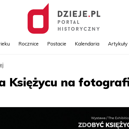
ieku
Rocznice
Postacie
Kalendaria
Artykuły
ej
Przejdź
do
treści
 Księżycu na fotograf