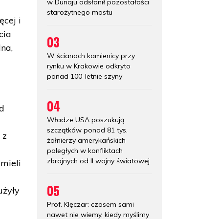
w Dunaju odsłonił pozostałości
starożytnego mostu
ęcej i
cia
03
na,
W ścianach kamienicy przy
rynku w Krakowie odkryto
ponad 100-letnie szyny
04
d
Władze USA poszukują
szczątków ponad 81 tys.
 z
żołnierzy amerykańskich
poległych w konfliktach
zbrojnych od II wojny światowej
 mieli
05
użyły
Prof. Klęczar: czasem sami
nawet nie wiemy, kiedy myślimy