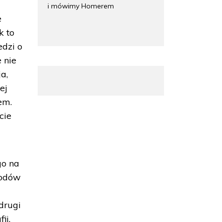
i mówimy Homerem
e
k to
edzi o
 nie
a,
ej
em.
cie
go na
wodów
 drugi
ii,