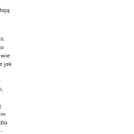
tają
i.
to
awie
e jak
o
w
i,
ę
zym
dla
 -