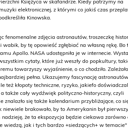
ierzchni Księżyca w skafandrze. Kiedy patrzymy na
uzyki elektronicznej, z którymi co jakiś czas przepla
 podkreśliła Kinowska.
fenomenalne zdjęcia astronautów, troszeczkę histori
i wabik, by tę opowieść zgłębiać na własną rękę. Bo 
amu Apollo. NASA udostępniła je w internecie. Wyst
zystkim cytaty, które już weszły do popkultury, taki
emu towarzyszy wyjaśnienie, o co chodziło. Zależał
 najbardziej pełna. Ukazujemy fascynację astronautó
le też kłopoty techniczne, ryzyko, jakiefo doświadczal
 a także cały wydźwięk polityczno-historyczny, czyli
 znalazło się także kalendarium przybliżające, co si
ak niewiele brakowało, by to Amerykanin był pierws
nadzieję, że ta ekspozycja będzie ciekawa zarówno 
ie wiedzą, jak i tych bardzo +siedzących+ w temacie"