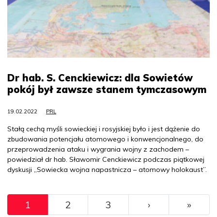
Dr hab. S. Cenckiewicz: dla Sowietów
pokój był zawsze stanem tymczasowym
19.02.2022
PRL
Stałą cechą myśli sowieckiej i rosyjskiej było i jest dążenie do
zbudowania potencjału atomowego i konwencjonalnego, do
przeprowadzenia ataku i wygrania wojny z zachodem –
powiedział dr hab. Sławomir Cenckiewicz podczas piątkowej
dyskusji „Sowiecka wojna napastnicza – atomowy holokaust”.
Pagination
››
Ostat
1
2
3
›
»