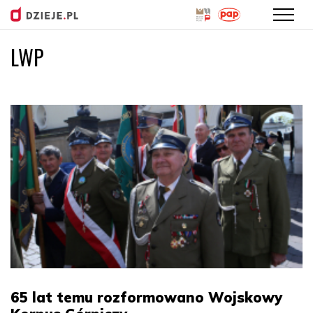
LWP
Przejdź
do
treści
65 lat temu rozformowano Wojskowy