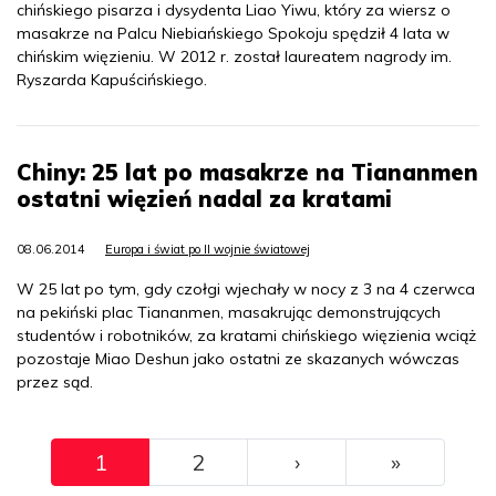
chińskiego pisarza i dysydenta Liao Yiwu, który za wiersz o
masakrze na Palcu Niebiańskiego Spokoju spędził 4 lata w
chińskim więzieniu. W 2012 r. został laureatem nagrody im.
Ryszarda Kapuścińskiego.
Chiny: 25 lat po masakrze na Tiananmen
ostatni więzień nadal za kratami
08.06.2014
Europa i świat po II wojnie światowej
W 25 lat po tym, gdy czołgi wjechały w nocy z 3 na 4 czerwca
na pekiński plac Tiananmen, masakrując demonstrujących
studentów i robotników, za kratami chińskiego więzienia wciąż
pozostaje Miao Deshun jako ostatni ze skazanych wówczas
przez sąd.
Pagination
››
Ostatni
1
2
›
»