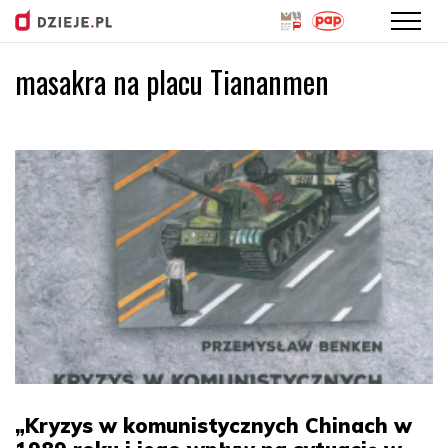
masakra na placu Tiananmen
Przejdź
do
treści
„Kryzys w komunistycznych Chinach w