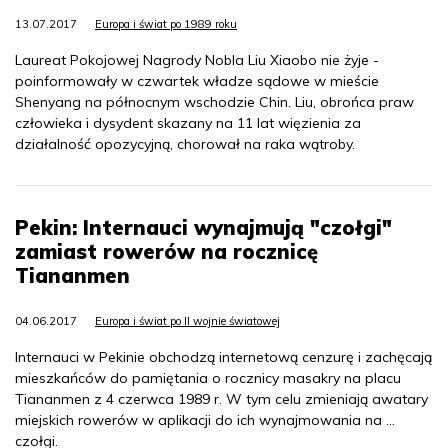
13.07.2017
Europa i świat po 1989 roku
Laureat Pokojowej Nagrody Nobla Liu Xiaobo nie żyje -
poinformowały w czwartek władze sądowe w mieście
Shenyang na północnym wschodzie Chin. Liu, obrońca praw
człowieka i dysydent skazany na 11 lat więzienia za
działalność opozycyjną, chorował na raka wątroby.
Pekin: Internauci wynajmują "czołgi"
zamiast rowerów na rocznicę
Tiananmen
04.06.2017
Europa i świat po II wojnie światowej
Internauci w Pekinie obchodzą internetową cenzurę i zachęcają
mieszkańców do pamiętania o rocznicy masakry na placu
Tiananmen z 4 czerwca 1989 r. W tym celu zmieniają awatary
miejskich rowerów w aplikacji do ich wynajmowania na ...
czołgi.