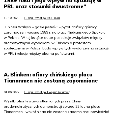
1989 roku i jego wpływ na sytuację w
PRL oraz stosunki dwustronne”
15.10.2023
Europa i świat po 1989 roku
„Chiński Wałęso – gdzie jesteś?” – pytali chińscy górnicy
zgromadzeni wiosną 1989 r. na placu Niebiańskiego Spokoju
w Pekinie. W tej książce autor poszukuje związków między
dramatycznymi wypadkami w Chinach a protestami
społecznymi w Polsce, bada wpływ tych wydarzeń na sytuację
w PRL i relacje między oboma państwami.
A. Blinken: ofiary chińskiego placu
Tiananmen nie zostaną zapomniane
04.06.2022
Europa i świat po II wojnie światowej
Wysiłki ofiar krwawo stłumionych przez Chiny
prodemokratycznych demonstracji sprzed 33 lat na placu
Tiananmen i wokół niego nie zostaną zapomniane, powiedział