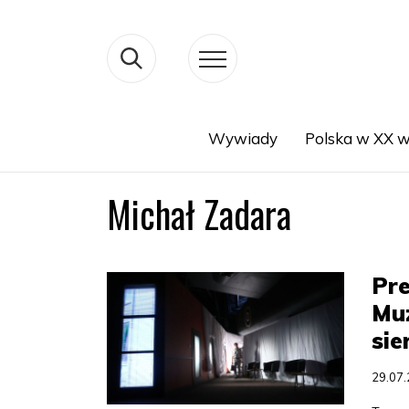
Wywiady
Polska w XX w
Search
Michał Zadara
Pre
Mu
sie
29.07