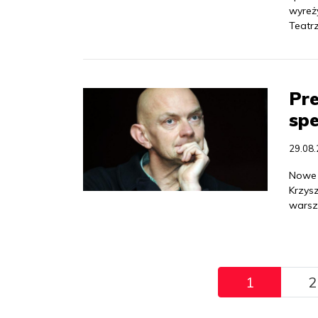
wyreż
Teatr
Pr
spe
29.08
Nowe 
Krzys
warsz
Pagination
1
2