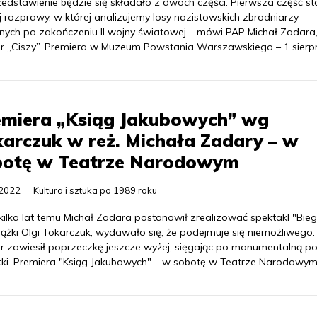
zedstawienie będzie się składało z dwóch części. Pierwsza część s
 rozprawy, w której analizujemy losy nazistowskich zbrodniarzy
nych po zakończeniu II wojny światowej – mówi PAP Michał Zadara
er „Ciszy”. Premiera w Muzeum Powstania Warszawskiego – 1 sierpn
emiera „Ksiąg Jakubowych” wg
arczuk w reż. Michała Zadary – w
botę w Teatrze Narodowym
.2022
Kultura i sztuka po 1989 roku
kilka lat temu Michał Zadara postanowił zrealizować spektakl "Bieg
iążki Olgi Tokarczuk, wydawało się, że podejmuje się niemożliwego.
er zawiesił poprzeczkę jeszcze wyżej, sięgając po monumentalną p
stki. Premiera "Ksiąg Jakubowych" – w sobotę w Teatrze Narodowym