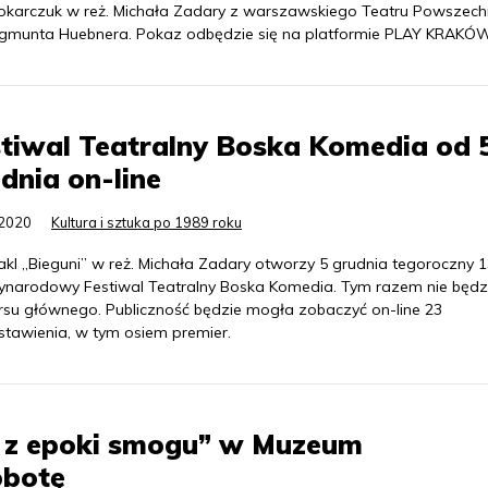
Tokarczuk w reż. Michała Zadary z warszawskiego Teatru Powszec
ygmunta Huebnera. Pokaz odbędzie się na platformie PLAY KRAKÓW
tiwal Teatralny Boska Komedia od 
dnia on-line
.2020
Kultura i sztuka po 1989 roku
akl „Bieguni” w reż. Michała Zadary otworzy 5 grudnia tegoroczny 1
ynarodowy Festiwal Teatralny Boska Komedia. Tym razem nie będz
rsu głównego. Publiczność będzie mogła zobaczyć on-line 23
stawienia, w tym osiem premier.
y z epoki smogu” w Muzeum
obotę