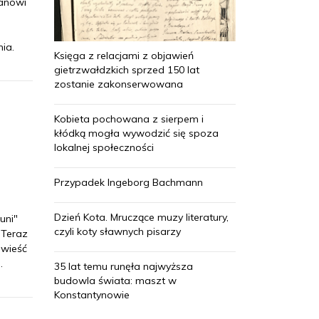
tanowi
,
ia.
Księga z relacjami z objawień
gietrzwałdzkich sprzed 150 lat
zostanie zakonserwowana
Kobieta pochowana z sierpem i
kłódką mogła wywodzić się spoza
lokalnej społeczności
Przypadek Ingeborg Bachmann
Dzień Kota. Mruczące muzy literatury,
uni"
czyli koty sławnych pisarzy
 Teraz
owieść
.
35 lat temu runęła najwyższa
budowla świata: maszt w
Konstantynowie