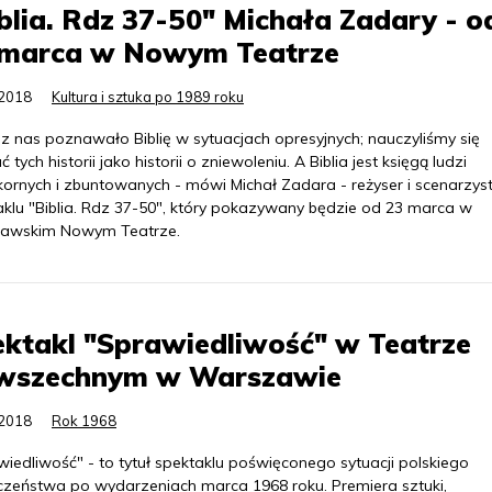
blia. Rdz 37-50" Michała Zadary - o
 marca w Nowym Teatrze
.2018
Kultura i sztuka po 1989 roku
z nas poznawało Biblię w sytuacjach opresyjnych; nauczyliśmy się
ć tych historii jako historii o zniewoleniu. A Biblia jest księgą ludzi
kornych i zbuntowanych - mówi Michał Zadara - reżyser i scenarzys
aklu "Biblia. Rdz 37-50", który pokazywany będzie od 23 marca w
awskim Nowym Teatrze.
ktakl "Sprawiedliwość" w Teatrze
wszechnym w Warszawie
.2018
Rok 1968
iedliwość" - to tytuł spektaklu poświęconego sytuacji polskiego
czeństwa po wydarzeniach marca 1968 roku. Premiera sztuki,