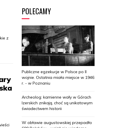
POLECAMY
kie z
Publiczne egzekucje w Polsce po II
ary
wojnie. Ostatnia miała miejsce w 1946
r. - w Poznaniu
oska
Archeolog: kamienne wały w Górach
Izerskich znikają, choć są unikatowym
świadectwem historii
W obławie augustowskiej przepadło
ieści