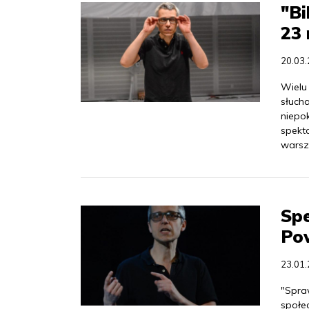
"Bi
23
20.03
Wielu 
słucha
niepo
spekt
warsz
Spe
Po
23.01
"Spraw
społe