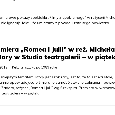
emierowe pokazy spektaklu „Filmy z epoki smogu” w reżyserii Mich
ra nie ignoruje faktu, że umieramy z powodu zatrutego powietrza.
miera „Romea i Julii” w reż. Michała
ary w Studio teatrgalerii – w piąte
.2019
Kultura i sztuka po 1989 roku
niejszym tematem, który jest szokujący, jest to, że to sztuka stale,
annie opowiadająca o śmierci, o samobójstwie, o zabijaniu – powie
ł Zadara, reżyser „Romea i Julii” wg Szekspira. Premiera w warsza
 teatrgalerii – w piątek.