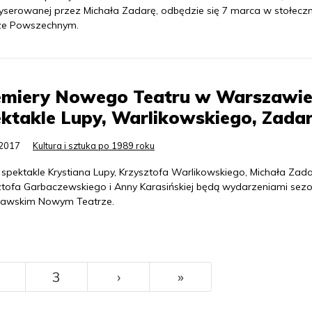
yserowanej przez Michała Zadarę, odbędzie się 7 marca w stołec
ze Powszechnym.
emiery Nowego Teatru w Warszawie
ktakle Lupy, Warlikowskiego, Zada
.2017
Kultura i sztuka po 1989 roku
spektakle Krystiana Lupy, Krzysztofa Warlikowskiego, Michała Zada
ztofa Garbaczewskiego i Anny Karasińskiej będą wydarzeniami sez
awskim Nowym Teatrze.
››
Ostatni
3
›
»