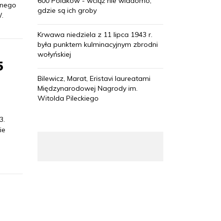
600 Polaków - wciąż nie wiadomo,
hnego
gdzie są ich groby
.
Krwawa niedziela z 11 lipca 1943 r.
była punktem kulminacyjnym zbrodni
wołyńskiej
5
Bilewicz, Marat, Eristavi laureatami
Międzynarodowej Nagrody im.
Witolda Pileckiego
3.
ie