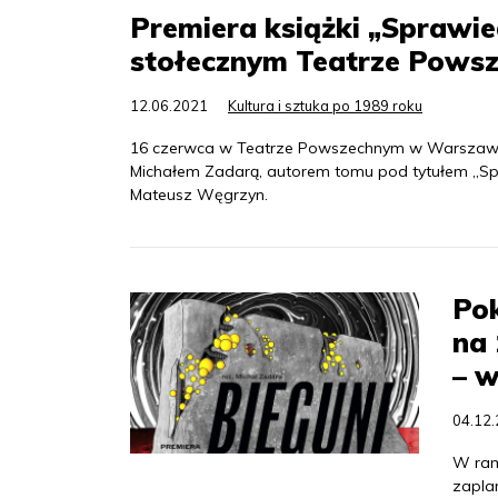
Premiera książki „Sprawi
stołecznym Teatrze Pows
12.06.2021
Kultura i sztuka po 1989 roku
16 czerwca w Teatrze Powszechnym w Warszawie –
Michałem Zadarą, autorem tomu pod tytułem „Spr
Mateusz Węgrzyn.
Pok
na
– w
04.12
W ram
zapla