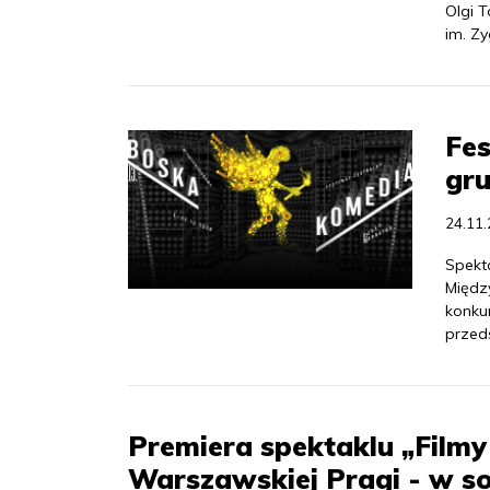
Olgi 
im. Z
Fes
gru
24.11
Spekt
Międz
konku
przed
Premiera spektaklu „Film
Warszawskiej Pragi - w s