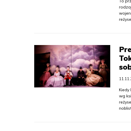
To pr
rodzaj
wojen
reżys
Pr
Tok
so
11.11
Kiedy 
wg ks
reżys
nobli