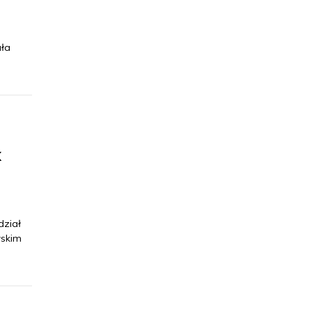
ała
k
dział
wskim