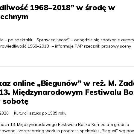
edliwość 1968–2018” w środę w
zechnym
 po spektaklu „Sprawiedliwość” – odbędzie się spotkanie autors
awiedliwość 1968–2018” – informuje PAP rzecznik prasowy sceny
az online „Biegunów” w reż. M. Zad
 13. Międzynarodowym Festiwalu B
 sobotę
.2020
Kultura i sztuka po 1989 roku
ach 13. Międzynarodowego Festiwalu Boska Komedia 5 grudnia
nowano live streaming work in progress spektaklu „Bieguni” wg pow