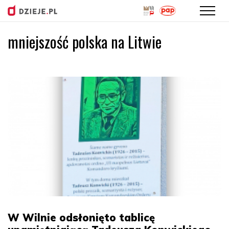
mniejszość polska na Litwie
Przejdź
do
treści
W Wilnie odsłonięto tablicę