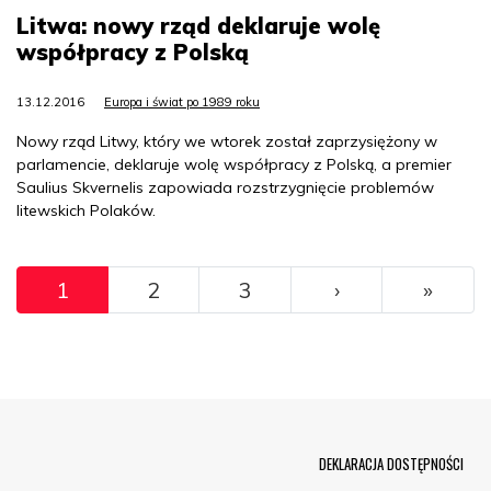
Litwa: nowy rząd deklaruje wolę
współpracy z Polską
13.12.2016
Europa i świat po 1989 roku
Nowy rząd Litwy, który we wtorek został zaprzysiężony w
parlamencie, deklaruje wolę współpracy z Polską, a premier
Saulius Skvernelis zapowiada rozstrzygnięcie problemów
litewskich Polaków.
Pagination
››
Ostat
1
2
3
›
»
Menu Footer
DEKLARACJA DOSTĘPNOŚCI