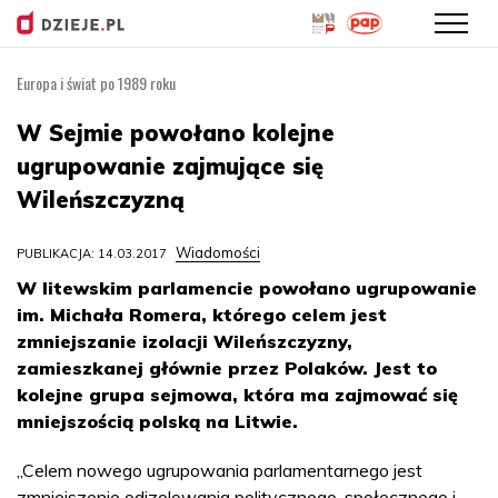
Europa i świat po 1989 roku
Przejdź
do
W Sejmie powołano kolejne
treści
ugrupowanie zajmujące się
Wileńszczyzną
Wiadomości
PUBLIKACJA: 14.03.2017
W litewskim parlamencie powołano ugrupowanie
im. Michała Romera, którego celem jest
zmniejszanie izolacji Wileńszczyzny,
zamieszkanej głównie przez Polaków. Jest to
kolejne grupa sejmowa, która ma zajmować się
mniejszością polską na Litwie.
„Celem nowego ugrupowania parlamentarnego jest
zmniejszenie odizolowania politycznego, społecznego i