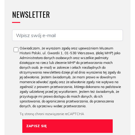
NEWSLETTER
Oświadczam, że wyrażam zgodę oraz upoważniam Muzeum
Historii Polski, ul. Gwardii 1, 01-538 Warszawa, (dalej MHP) jako
Administratora danych osobowych oraz wszelkie podmioty
działające na rzecz lub zlecenie MHP do przetwarzania moich
danych osob. (e-mail) w zakresie i celach niezbędnych do
otrzymywania newslettera dzieje.pl od dnia wyrażenia tej zgody do
jej odwołania. Jestem świadomy/a, że mam prawo w dowolnym
momencie odwołać zgodę oraz że odwołanie zgody nie wpływa na
zgodność z prawem przetwarzania, którego dokonano na podstawie
zgody udzielonej przed jej wycofaniem. Jestem też świadomy/a, że
przysługuje mi prawo dostępu do moich danych, do ich
sprostowania, do ograniczenia przetwarzania, do przenoszenia
danych, do sprzeciwu wobec przetwarzania.