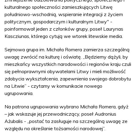
kulturalnego społeczności zamieszkujących Litwę
południowo-wschodnią, wspieranie integracji z życiem
politycznym, gospodarczym i kulturalnym Litwy" -
poinformował jeden z członków grupy, poseł Laurynas
Kascziunas, którego cytują we wtorek litewskie media.
Sejmowa grupa im. Michała Romera zamierza szczególną
uwagę zwrócić na kulturę i oświatę. „Będziemy dążyli, by
mieszkańcy wszystkich narodowości i regionów kraju czuli
się pełnoprawnymi obywatelami Litwy i mieli możliwość
zdobycia wykształcenia, zapewnienia swojego dobrobytu
na Litwie” - czytamy w komunikacie nowego
ugrupowania.
Na patrona ugrupowania wybrano Michała Romera, gdyż
– jak wskazuje jej przewodniczący, poseł Audronius
Ażubalis - „postać ta zasługuje na szczególną uwagę ze
względu na określanie tożsamości narodowej”.