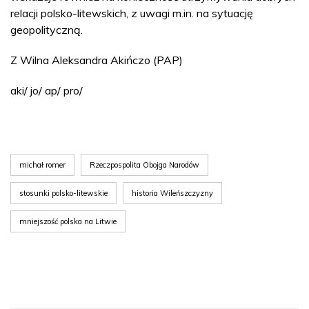
relacji polsko-litewskich, z uwagi m.in. na sytuację
geopolityczną.
Z Wilna Aleksandra Akińczo (PAP)
aki/ jo/ ap/ pro/
michał romer
Rzeczpospolita Obojga Narodów
stosunki polsko-litewskie
historia Wileńszczyzny
mniejszość polska na Litwie