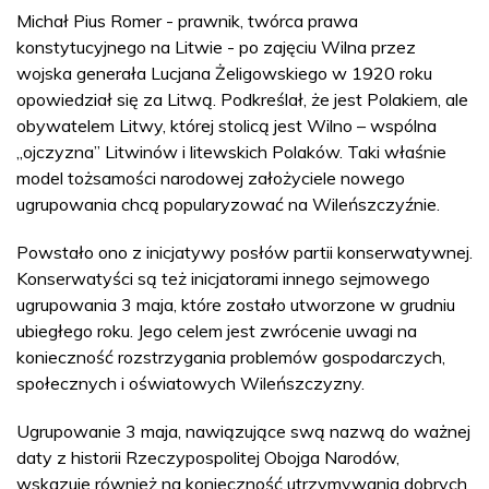
Michał Pius Romer - prawnik, twórca prawa
konstytucyjnego na Litwie - po zajęciu Wilna przez
wojska generała Lucjana Żeligowskiego w 1920 roku
opowiedział się za Litwą. Podkreślał, że jest Polakiem, ale
obywatelem Litwy, której stolicą jest Wilno – wspólna
„ojczyzna” Litwinów i litewskich Polaków. Taki właśnie
model tożsamości narodowej założyciele nowego
ugrupowania chcą popularyzować na Wileńszczyźnie.
Powstało ono z inicjatywy posłów partii konserwatywnej.
Konserwatyści są też inicjatorami innego sejmowego
ugrupowania 3 maja, które zostało utworzone w grudniu
ubiegłego roku. Jego celem jest zwrócenie uwagi na
konieczność rozstrzygania problemów gospodarczych,
społecznych i oświatowych Wileńszczyzny.
Ugrupowanie 3 maja, nawiązujące swą nazwą do ważnej
daty z historii Rzeczypospolitej Obojga Narodów,
wskazuje również na konieczność utrzymywania dobrych