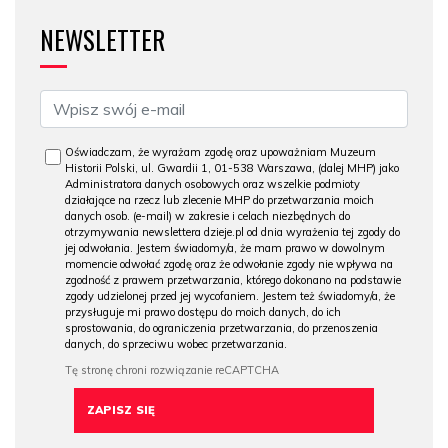
NEWSLETTER
Oświadczam, że wyrażam zgodę oraz upoważniam Muzeum
Historii Polski, ul. Gwardii 1, 01-538 Warszawa, (dalej MHP) jako
Administratora danych osobowych oraz wszelkie podmioty
działające na rzecz lub zlecenie MHP do przetwarzania moich
danych osob. (e-mail) w zakresie i celach niezbędnych do
otrzymywania newslettera dzieje.pl od dnia wyrażenia tej zgody do
jej odwołania. Jestem świadomy/a, że mam prawo w dowolnym
momencie odwołać zgodę oraz że odwołanie zgody nie wpływa na
zgodność z prawem przetwarzania, którego dokonano na podstawie
zgody udzielonej przed jej wycofaniem. Jestem też świadomy/a, że
przysługuje mi prawo dostępu do moich danych, do ich
sprostowania, do ograniczenia przetwarzania, do przenoszenia
danych, do sprzeciwu wobec przetwarzania.