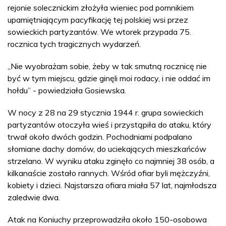
rejonie solecznickim złożyła wieniec pod pomnikiem
upamiętniającym pacyfikację tej polskiej wsi przez
sowieckich partyzantów. We wtorek przypada 75.
rocznica tych tragicznych wydarzeń.
„Nie wyobrażam sobie, żeby w tak smutną rocznicę nie
być w tym miejscu, gdzie ginęli moi rodacy, i nie oddać im
hołdu” - powiedziała Gosiewska.
W nocy z 28 na 29 stycznia 1944 r. grupa sowieckich
partyzantów otoczyła wieś i przystąpiła do ataku, który
trwał około dwóch godzin. Pochodniami podpalano
słomiane dachy domów, do uciekających mieszkańców
strzelano. W wyniku ataku zginęło co najmniej 38 osób, a
kilkanaście zostało rannych. Wśród ofiar byli mężczyźni,
kobiety i dzieci. Najstarsza ofiara miała 57 lat, najmłodsza
zaledwie dwa.
Atak na Koniuchy przeprowadziła około 150-osobowa