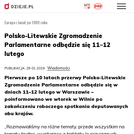
Europa i świat po 1989 roku
Przejdź
do
Polsko-Litewskie Zgromadzenie
treści
Parlamentarne odbędzie się 11–12
lutego
Wiadomości
PUBLIKACJA: 29.01.2019
Pierwsze po 10 latach przerwy Polsko-Litewskie
Zgromadzenie Parlamentarne odbędzie się w
dniach 11–12 lutego w Warszawie –
poinformowano we wtorek w Wilnie po
zakończeniu roboczego spotkania deputowanych
obu krajów.
„Rozmawialiśmy na różne tematy, przede wszystkim na
tematy trudne, wynikające z traktatu (o przyjaznych