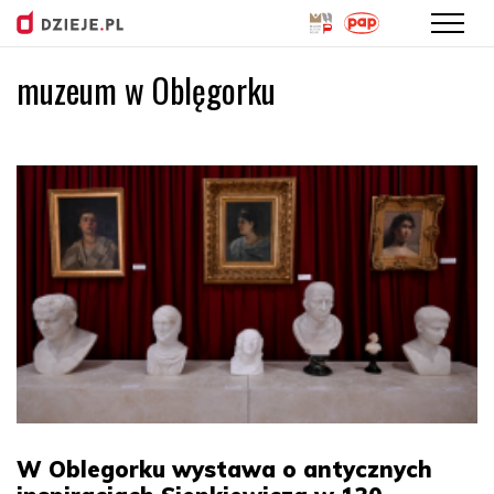
muzeum w Oblęgorku
Przejdź
do
treści
W Oblegorku wystawa o antycznych