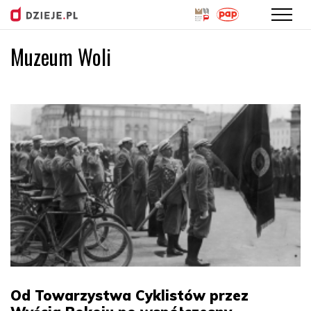
Muzeum Woli
Przejdź
do
treści
Od Towarzystwa Cyklistów przez