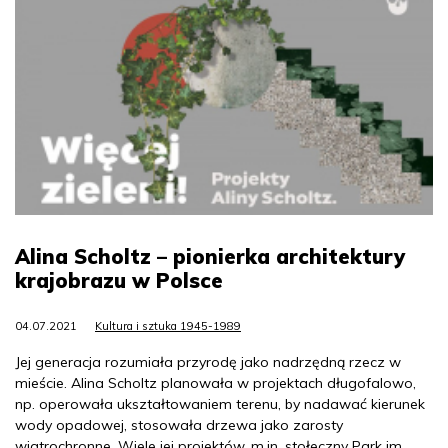
Alina Scholtz – pionierka architektury
krajobrazu w Polsce
04.07.2021
Kultura i sztuka 1945-1989
Jej generacja rozumiała przyrodę jako nadrzędną rzecz w
mieście. Alina Scholtz planowała w projektach długofalowo,
np. operowała ukształtowaniem terenu, by nadawać kierunek
wody opadowej, stosowała drzewa jako zarosty
wiatrochronne. Wiele jej projektów, m.in. stołeczny Park im.