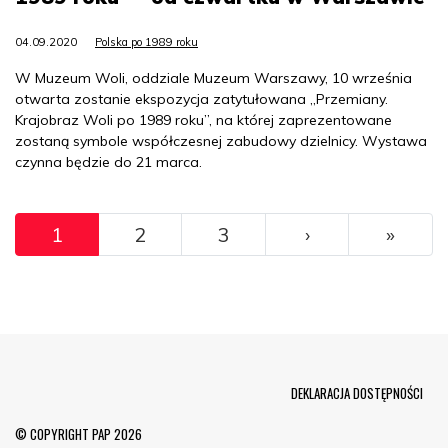
04.09.2020
Polska po 1989 roku
W Muzeum Woli, oddziale Muzeum Warszawy, 10 września
otwarta zostanie ekspozycja zatytułowana „Przemiany.
Krajobraz Woli po 1989 roku”, na której zaprezentowane
zostaną symbole współczesnej zabudowy dzielnicy. Wystawa
czynna będzie do 21 marca.
Pagination
››
Ostat
1
2
3
›
»
Menu Footer
DEKLARACJA DOSTĘPNOŚCI
© COPYRIGHT PAP 2026