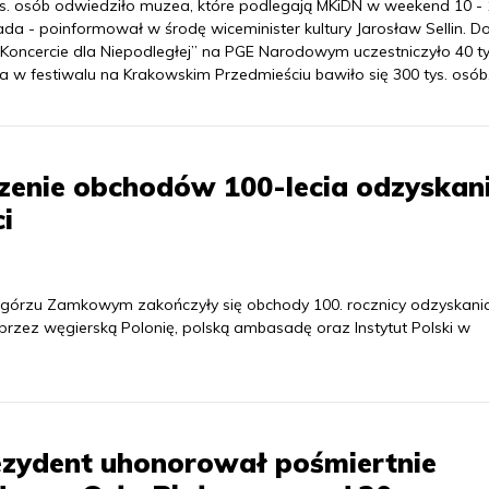
ys. osób odwiedziło muzea, które podlegają MKiDN w weekend 10 - 
ada - poinformował w środę wiceminister kultury Jarosław Sellin. D
„Koncercie dla Niepodległej” na PGE Narodowym uczestniczyło 40 ty
a w festiwalu na Krakowskim Przedmieściu bawiło się 300 tys. osób
zenie obchodów 100-lecia odzyskan
i
górzu Zamkowym zakończyły się obchody 100. rocznicy odzyskani
przez węgierską Polonię, polską ambasadę oraz Instytut Polski w
ezydent uhonorował pośmiertnie