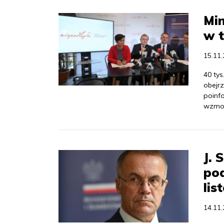
Min
w t
15.11
40 ty
obejrz
poinfo
wzmocn
J. 
po
lis
14.11