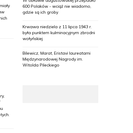
W obławie augustowskiej przepadło
miały
600 Polaków - wciąż nie wiadomo,
ław
gdzie są ich groby
nich
Krwawa niedziela z 11 lipca 1943 r.
była punktem kulminacyjnym zbrodni
wołyńskiej
Bilewicz, Marat, Eristavi laureatami
Międzynarodowej Nagrody im.
Witolda Pileckiego
ry,
”
mu
tych.