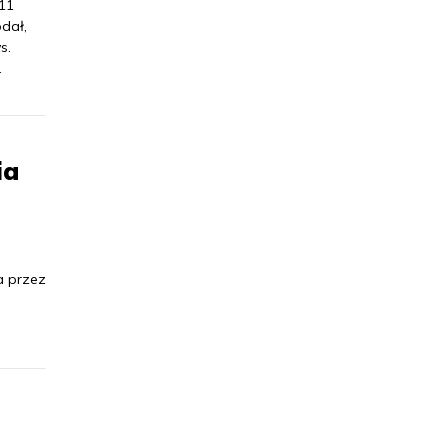
11
odał,
s.
.
ia
a przez