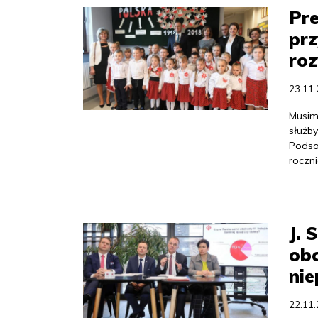
Pr
prz
roz
23.11
Musim
służby
Podsa
roczni
J. 
obc
nie
22.11