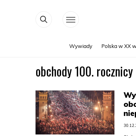
Wywiady
Polska w XX w
Search
obchody 100. rocznicy 
Wyd
obc
nie
30.12