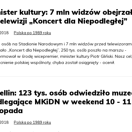
ister kultury: 7 mln widzów obejrza
elewizji „Koncert dla Niepodległej”
.2018
Polska po 1989 roku
s. osób na Stadionie Narodowym i 7 mln widzów przed telewizoram
ało „Koncert dla Niepodległej”, 250 tys. osób poszło na marszu -
rmował w środę wicepremier, minister kultury Piotr Gliński. Nasz cel,
ienie polskiej wspólnoty, chyba został osiągnięty - ocenił.
Sellin: 123 tys. osób odwiedziło muz
dlegające MKiDN w weekend 10 - 11
topada
.2018
Polska po 1989 roku