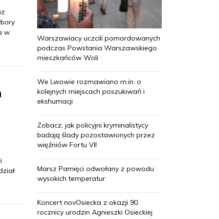
az
ybory
a w
Warszawiacy uczcili pomordowanych
podczas Powstania Warszawskiego
mieszkańców Woli
We Lwowie rozmawiano m.in. o
h
kolejnych miejscach poszukiwań i
ekshumacji
Zobacz, jak policyjni kryminalistycy
badają ślady pozostawionych przez
więźniów Fortu VII
i
Marsz Pamięci odwołany z powodu
dział
wysokich temperatur
Koncert novOsiecka z okazji 90.
rocznicy urodzin Agnieszki Osieckiej