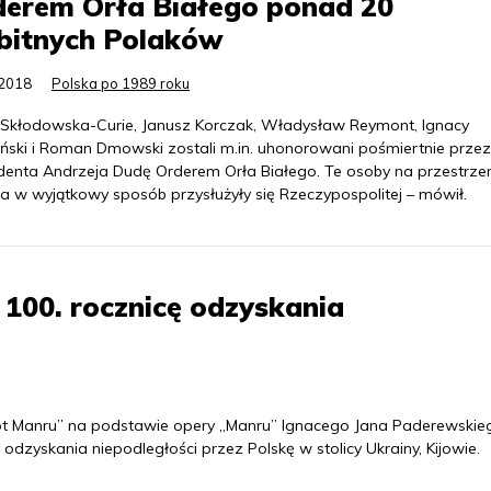
derem Orła Białego ponad 20
bitnych Polaków
.2018
Polska po 1989 roku
 Skłodowska-Curie, Janusz Korczak, Władysław Reymont, Ignacy
ński i Roman Dmowski zostali m.in. uhonorowani pośmiertnie przez
denta Andrzeja Dudę Orderem Orła Białego. Te osoby na przestrzen
ia w wyjątkowy sposób przysłużyły się Rzeczypospolitej – mówił.
 100. rocznicę odzyskania
rót Manru” na podstawie opery „Manru” Ignacego Jana Paderewskie
dzyskania niepodległości przez Polskę w stolicy Ukrainy, Kijowie.