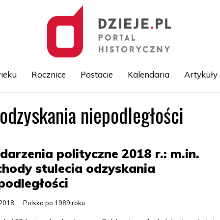
ieku
Rocznice
Postacie
Kalendaria
Artykuły
odzyskania niepodległości
Przejdź
do
treści
arzenia polityczne 2018 r.: m.in.
hody stulecia odzyskania
podległości
.2018
Polska po 1989 roku