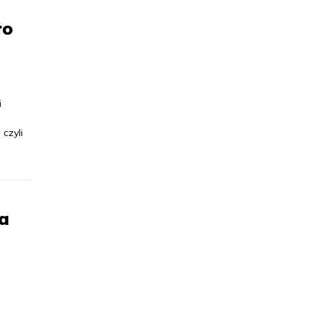
ło
i
 czyli
ea