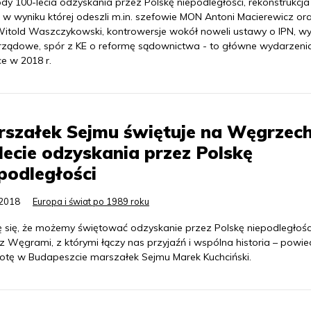
dy 100-lecia odzyskania przez Polskę niepodległości, rekonstrukcja
, w wyniku której odeszli m.in. szefowie MON Antoni Macierewicz or
itold Waszczykowski, kontrowersje wokół noweli ustawy o IPN, w
ządowe, spór z KE o reformę sądownictwa - to główne wydarzeni
ce w 2018 r.
szałek Sejmu świętuje na Węgrzec
lecie odzyskania przez Polskę
podległości
.2018
Europa i świat po 1989 roku
ę się, że możemy świętować odzyskanie przez Polskę niepodległośc
z Węgrami, z którymi łączy nas przyjaźń i wspólna historia – powie
otę w Budapeszcie marszałek Sejmu Marek Kuchciński.