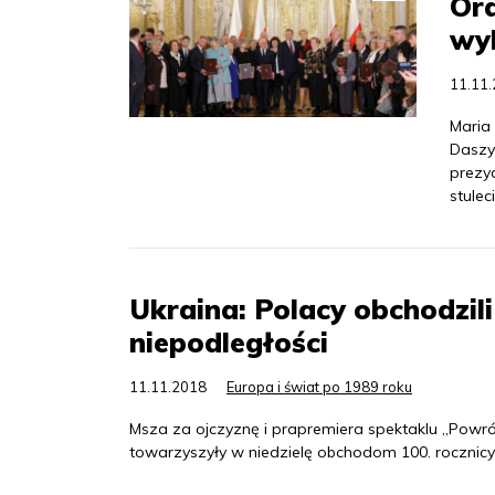
Or
wy
11.11
Maria
Daszy
prezy
stulec
Ukraina: Polacy obchodzili
niepodległości
11.11.2018
Europa i świat po 1989 roku
Msza za ojczyznę i prapremiera spektaklu „Pow
towarzyszyły w niedzielę obchodom 100. rocznicy o