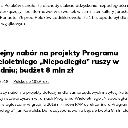
oc. Polaków uznało, że obchody stulecia odzyskania niepodległości 
kter łączący - poinformował w czwartek wiceminister kultury Jaros
. Ponadto, 75 proc. Polaków zadeklarowało, że 11 listopada był dla 
 wyjątkowym.
ejny nabór na projekty Programu
loletniego „Niepodległa” ruszy w
dniu; budżet 8 mln zł
.2018
Polska po 1989 roku
ższy nabór na projekty dotacyjne dla samorządowych instytucji kultu
cji i stowarzyszeń w ramach Programu Wieloletniego „Niepodległa
nie ogłoszony w grudniu 2018 r. - mówi PAP dyrektor Biura Progra
odległa” Jan Kowalski. Do rozdysponowania będzie kwota 8 mln zło