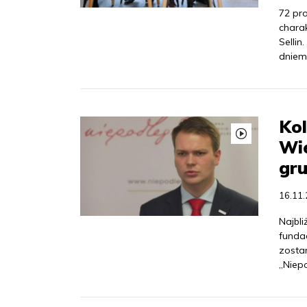
72 pr
chara
Sellin
dniem
Kol
Wie
gru
16.11
Najbli
funda
zosta
„Niep