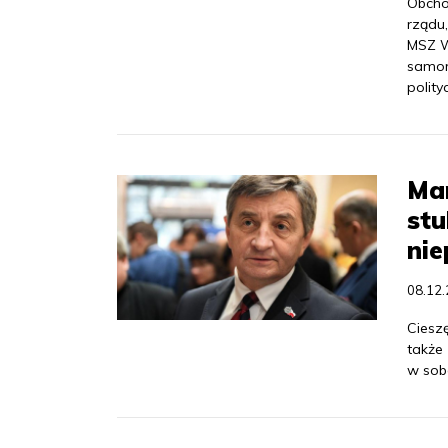
Obcho
rządu
MSZ W
samor
polity
Mar
stu
nie
08.12
Ciesz
także 
w sob