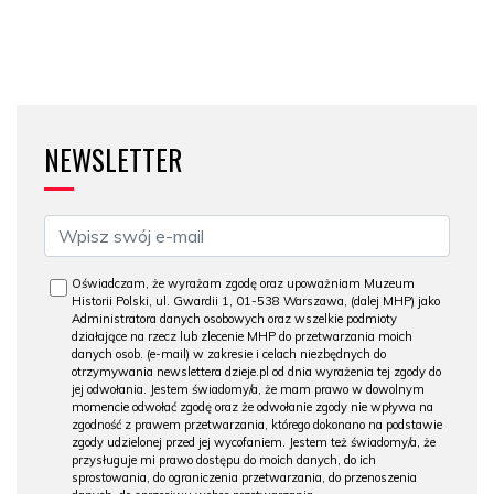
NEWSLETTER
Oświadczam, że wyrażam zgodę oraz upoważniam Muzeum
Historii Polski, ul. Gwardii 1, 01-538 Warszawa, (dalej MHP) jako
Administratora danych osobowych oraz wszelkie podmioty
działające na rzecz lub zlecenie MHP do przetwarzania moich
danych osob. (e-mail) w zakresie i celach niezbędnych do
otrzymywania newslettera dzieje.pl od dnia wyrażenia tej zgody do
jej odwołania. Jestem świadomy/a, że mam prawo w dowolnym
momencie odwołać zgodę oraz że odwołanie zgody nie wpływa na
zgodność z prawem przetwarzania, którego dokonano na podstawie
zgody udzielonej przed jej wycofaniem. Jestem też świadomy/a, że
przysługuje mi prawo dostępu do moich danych, do ich
sprostowania, do ograniczenia przetwarzania, do przenoszenia