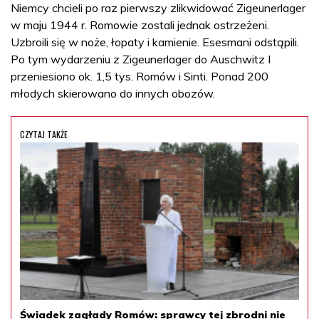
Niemcy chcieli po raz pierwszy zlikwidować Zigeunerlager
w maju 1944 r. Romowie zostali jednak ostrzeżeni.
Uzbroili się w noże, łopaty i kamienie. Esesmani odstąpili.
Po tym wydarzeniu z Zigeunerlager do Auschwitz I
przeniesiono ok. 1,5 tys. Romów i Sinti. Ponad 200
młodych skierowano do innych obozów.
CZYTAJ TAKŻE
Świadek zagłady Romów: sprawcy tej zbrodni nie