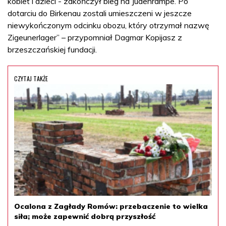
kobiet i dzieci - zakończył bieg na Judenrampe. Po
dotarciu do Birkenau zostali umieszczeni w jeszcze
niewykończonym odcinku obozu, który otrzymał nazwę
Zigeunerlager” – przypomniał Dagmar Kopijasz z
brzeszczańskiej fundacji.
CZYTAJ TAKŻE
Ocalona z Zagłady Romów: przebaczenie to wielka
siła; może zapewnić dobrą przyszłość