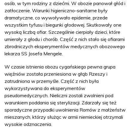
osób, w tym rodziny z dziećmi. W obozie panował głód i
zatłoczenie. Warunki higieniczno-sanitarne były
dramatyczne, co wywoływało epidemie, przede
wszystkim tyfusu i biegunki głodowej. Skutkowały one
wysoką liczbą ofiar. Szczególnie cierpiały dzieci, które
umierały z głodu i chorób. Część z nich stało się ofiarami
zbrodniczych eksperymentów medycznych obozowego
lekarza SS Josefa Mengele.
W czasie istnienia obozu cygańskiego pewna grupa
więźniów została przeniesiona w głąb Rzeszy i
zatrudniona w przemyśle. Część z nich była
wykorzystywana do eksperymentów
pseudomedycznych. Nieliczni zostali zwolnieni pod
warunkiem poddania się sterylizacji. Zdarzały się też
sporadyczne przypadki uwolnienia Romów z małżeństw
mieszanych, którzy służąc w armii niemieckiej otrzymali
wysokie odznaczenia.