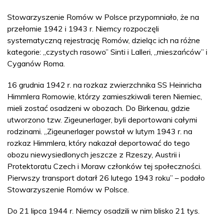
Stowarzyszenie Romów w Polsce przypomniało, że na
przełomie 1942 i 1943 r. Niemcy rozpoczęli
systematyczną rejestrację Romów, dzieląc ich na różne
kategorie: „czystych rasowo” Sinti i Lalleri, „mieszańców” i
Cyganów Roma.
16 grudnia 1942 r. na rozkaz zwierzchnika SS Heinricha
Himmlera Romowie, którzy zamieszkiwali teren Niemiec,
mieli zostać osadzeni w obozach. Do Birkenau, gdzie
utworzono tzw. Zigeunerlager, byli deportowani całymi
rodzinami. „Zigeunerlager powstał w lutym 1943 r. na
rozkaz Himmlera, który nakazał deportować do tego
obozu niewysiedlonych jeszcze z Rzeszy, Austrii i
Protektoratu Czech i Moraw członków tej społeczności.
Pierwszy transport dotarł 26 lutego 1943 roku” – podało
Stowarzyszenie Romów w Polsce.
Do 21 lipca 1944 r. Niemcy osadzili w nim blisko 21 tys.