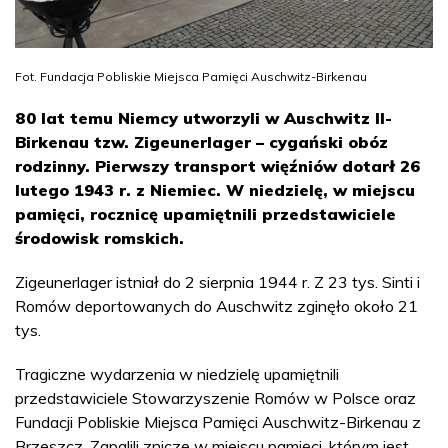
Fot. Fundacja Pobliskie Miejsca Pamięci Auschwitz-Birkenau
80 lat temu Niemcy utworzyli w Auschwitz II-
Birkenau tzw. Zigeunerlager – cygański obóz
rodzinny. Pierwszy transport więźniów dotarł 26
lutego 1943 r. z Niemiec. W niedzielę, w miejscu
pamięci, rocznicę upamiętnili przedstawiciele
środowisk romskich.
Zigeunerlager istniał do 2 sierpnia 1944 r. Z 23 tys. Sinti i
Romów deportowanych do Auschwitz zginęło około 21
tys.
Tragiczne wydarzenia w niedzielę upamiętnili
przedstawiciele Stowarzyszenie Romów w Polsce oraz
Fundacji Pobliskie Miejsca Pamięci Auschwitz-Birkenau z
Brzeszcz. Zapalili znicze w miejscu pamięci, którym jest