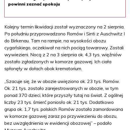
powinni zaznać spokoju
Kolejny termin likwidacji został wyznaczony na 2 sierpnia.
Po południu przyprowadzono Romów i Sinti z Auschwitz I
do Birkenau. Tam na rampie, na wysokości obozu
cygańskiego, oczekiwał na nich pociąg towarowy. Zostali
wywiezieni. Nocą z 2 na 3 sierpnia ok. 4,3 tys. więźniów
zostało zgładzonych w komorze gazowej. Ich ciała
spłonęły w dołach obok krematorium.
„Szacuje się, że w obozie uwięziono ok. 23 tys. Romów.
Ok. 21 tys. zostało zarejestrowanych w obozie, w tym
ponad 370 dzieci, które przyszły tutaj na świat. Z ogólnej
liczby 23 tys. śmierć poniosło ok. 21 tys. Dodatkowo
grupa ok. 1,7 tys. polskich Romów została zamordowana
w komorze gazowej zaraz po przywiezieniu do obozu,
bez uwzględnienia w ewidencji obozowej” – podało
Muzeum Auschwitz.