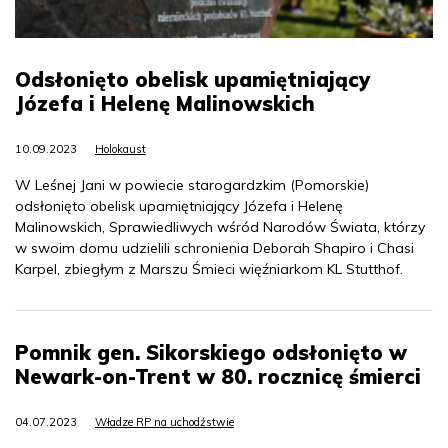
Odsłonięto obelisk upamiętniający
Józefa i Helenę Malinowskich
10.09.2023
Holokaust
W Leśnej Jani w powiecie starogardzkim (Pomorskie)
odsłonięto obelisk upamiętniający Józefa i Helenę
Malinowskich, Sprawiedliwych wśród Narodów Świata, którzy
w swoim domu udzielili schronienia Deborah Shapiro i Chasi
Karpel, zbiegłym z Marszu Śmieci więźniarkom KL Stutthof.
Pomnik gen. Sikorskiego odsłonięto w
Newark-on-Trent w 80. rocznicę śmierci
04.07.2023
Władze RP na uchodźstwie