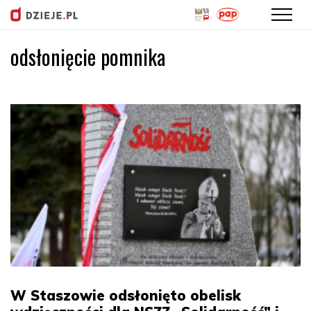
odsłonięcie pomnika
Przejdź
do
treści
W Staszowie odsłonięto obelisk