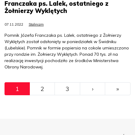
Franczaka ps. Lalek, ostatniego z
Żołnierzy Wyklętych
07.11.2022
Stalinizm
Pomnik Józefa Franczaka ps. Lalek, ostatniego z Żołnierzy
Wyklętych został odsłonięty w poniedziałek w Świdniku
(Lubelskie). Pomnik w formie popiersia na cokole umieszczono
przy rondzie im. Żołnierzy Wyklętych. Ponad 70 tys. zł na
realizację inwestycji pochodziło ze środków Ministerstwa
Obrony Narodowej.
Pagination
››
Ostat
1
2
3
›
»
Menu Footer