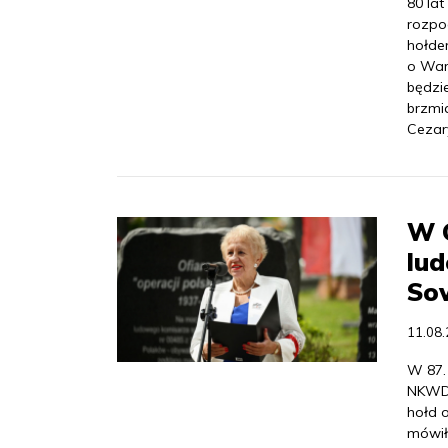
80 la
rozpo
hołdem
o War
będzi
brzmi
Cezar
W 
lu
So
11.08
W 87.
NKWD 
hołd o
mówił