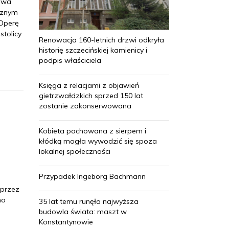
owa
cznym
 Operę
stolicy
Renowacja 160-letnich drzwi odkryła
historię szczecińskiej kamienicy i
podpis właściciela
Księga z relacjami z objawień
gietrzwałdzkich sprzed 150 lat
zostanie zakonserwowana
Kobieta pochowana z sierpem i
kłódką mogła wywodzić się spoza
lokalnej społeczności
Przypadek Ingeborg Bachmann
 przez
no
35 lat temu runęła najwyższa
budowla świata: maszt w
Konstantynowie