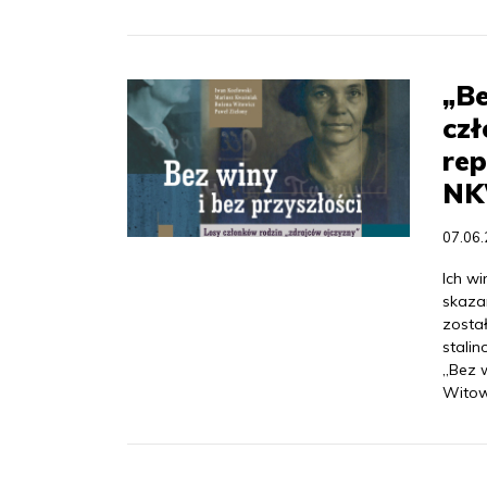
„Be
czł
re
NK
07.06
Ich wi
skazan
zosta
stalin
„Bez 
Witow