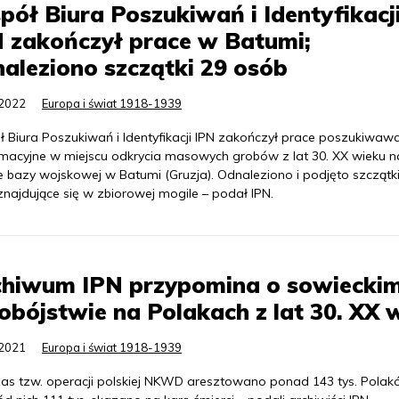
pół Biura Poszukiwań i Identyfikacj
 zakończył prace w Batumi;
aleziono szczątki 29 osób
.2022
Europa i świat 1918-1939
ł Biura Poszukiwań i Identyfikacji IPN zakończył prace poszukiwaw
macyjne w miejscu odkrycia masowych grobów z lat 30. XX wieku n
e bazy wojskowej w Batumi (Gruzja). Odnaleziono i podjęto szczątk
najdujące się w zbiorowej mogile – podał IPN.
chiwum IPN przypomina o sowiecki
obójstwie na Polakach z lat 30. XX 
.2021
Europa i świat 1918-1939
as tzw. operacji polskiej NKWD aresztowano ponad 143 tys. Polak