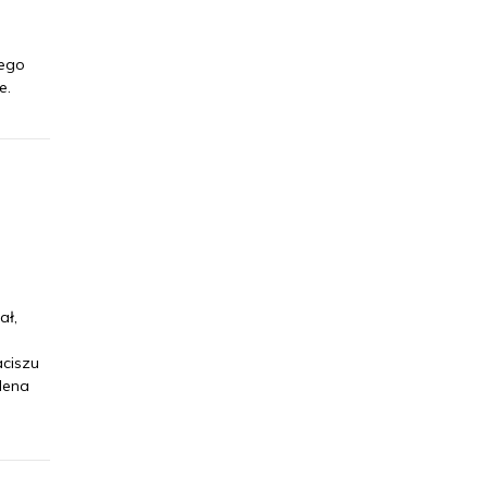
iego
e.
ał,
ciszu
lena