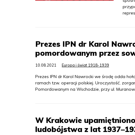
spośró
przypo
repres
Prezes IPN dr Karol Nawr
pomordowanym przez sow
10.08.2021
Europa i świat 1918-1939
Prezes IPN dr Karol Nawrocki we środę odda h
ramach tzw. operacji polskiej. Uroczystość, zorg
Pomordowanym na Wschodzie, przy ul. Muranows
W Krakowie upamiętniono 
ludobójstwa z lat 1937–1