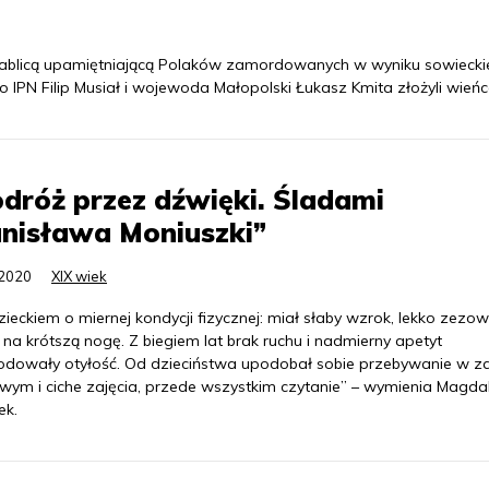
 tablicą upamiętniającą Polaków zamordowanych w wyniku sowieck
 IPN Filip Musiał i wojewoda Małopolski Łukasz Kmita złożyli wieńc
dróż przez dźwięki. Śladami
nisława Moniuszki”
.2020
XIX wiek
zieckiem o miernej kondycji fizycznej: miał słaby wzrok, lekko zezow
 na krótszą nogę. Z biegiem lat brak ruchu i nadmierny apetyt
dowały otyłość. Od dzieciństwa upodobał sobie przebywanie w za
ym i ciche zajęcia, przede wszystkim czytanie” – wymienia Magda
ek.