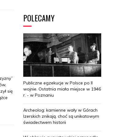
POLECAMY
czyzny”
Publiczne egzekucje w Polsce po II
żów,
wojnie. Ostatnia miała miejsce w 1946
zył się
r. - w Poznaniu
ążce
Archeolog: kamienne wały w Górach
Izerskich znikają, choć są unikatowym
świadectwem historii