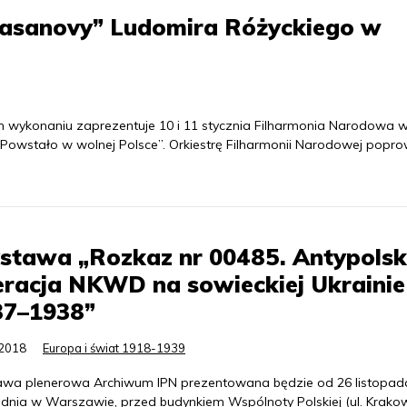
asanovy” Ludomira Różyckiego w
wykonaniu zaprezentuje 10 i 11 stycznia Filharmonia Narodowa 
Powstało w wolnej Polsce”. Orkiestrę Filharmonii Narodowej popr
stawa „Rozkaz nr 00485. Antypols
racja NKWD na sowieckiej Ukrainie
37–1938”
.2018
Europa i świat 1918-1939
wa plenerowa Archiwum IPN prezentowana będzie od 26 listopad
udnia w Warszawie, przed budynkiem Wspólnoty Polskiej (ul. Krako