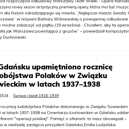
t od rozpoczęcia odbudowy Warszawy Teatr Wielki - Opera Narod
czyna nowy sezon artystyczny premierą opery, która ma być muzy
 dla historii odradzającego się miasta. „Najlepsze miasto świata.
szawie” w reżyserii Barbary Wiśniewskiej o powojennej odbudowie 
e można zobaczyć od piątku (19 września). „Chciałem, aby ta opera
ała jak Warszawa powstająca z gruzów” – powiedział kompozytor
y Duchnowski.
Gdańsku upamiętniono rocznicę
dobójstwa Polaków w Związku
wieckim w latach 1937–1938
.2024
Europa i świat 1918-1939
 rocznicę ludobójstwa Polaków dokonanego w Związku Sowieckim
w latach 1937-1938 na Cmentarzu Łostowickim w Gdańsku odda
fiarom "operacji polskiej". Pamięć o ofiarach, to nasz obowiązek –
a w niedzielę zastępca prezydent Gdańska Emilia Lodzińska.