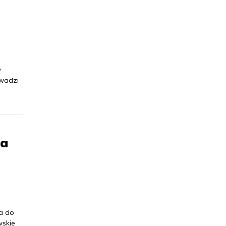
w
owadzi
ka
a do
wskie