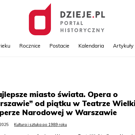
ieku
Rocznice
Postacie
Kalendaria
Artykuły
Przejdź
do
treści
jlepsze miasto świata. Opera o
szawie” od piątku w Teatrze Wielk
Operze Narodowej w Warszawie
.2025
Kultura i sztuka po 1989 roku