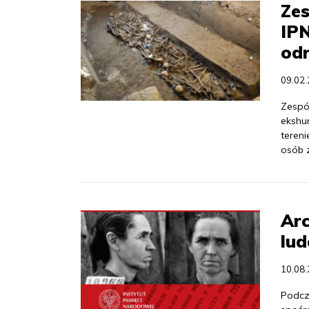
Zes
IPN
odn
09.02
Zespó
ekshu
tereni
osób z
Ar
lud
10.08
Podcz