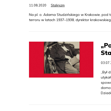
11.08.2020
Stalinizm
Na pl. o. Adama Studzińskiego w Krakowie, pod
terroru w latach 1937–1938, dyrektor krakowskiego
„Po
Sta
03.07
„Był d
utykał
spowo
domow
Dziad