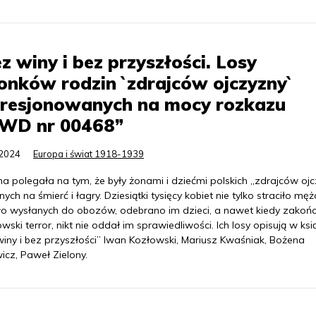
z winy i bez przyszłości. Losy
onków rodzin `zdrajców ojczyzny`
presjonowanych na mocy rozkazu
WD nr 00468”
.2024
Europa i świat 1918-1939
na polegała na tym, że były żonami i dziećmi polskich „zdrajców oj
ych na śmierć i łagry. Dziesiątki tysięcy kobiet nie tylko straciło mę
ło wysłanych do obozów, odebrano im dzieci, a nawet kiedy zakońc
owski terror, nikt nie oddał im sprawiedliwości. Ich losy opisują w ksi
winy i bez przyszłości” Iwan Kozłowski, Mariusz Kwaśniak, Bożena
icz, Paweł Zielony.