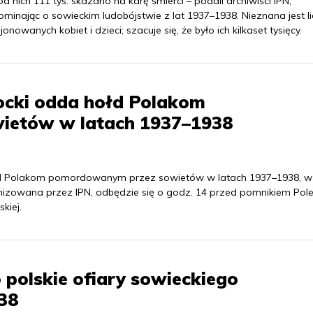
d nich 111 tys. skazano na karę śmierci – podali archiwiści IPN,
minając o sowieckim ludobójstwie z lat 1937–1938. Nieznana jest l
jonowanych kobiet i dzieci; szacuje się, że było ich kilkaset tysięcy.
ocki odda hołd Polakom
ietów w latach 1937–1938
ołd Polakom pomordowanym przez sowietów w latach 1937–1938, w
anizowana przez IPN, odbędzie się o godz. 14 przed pomnikiem Pole
kiej.
polskie ofiary sowieckiego
938