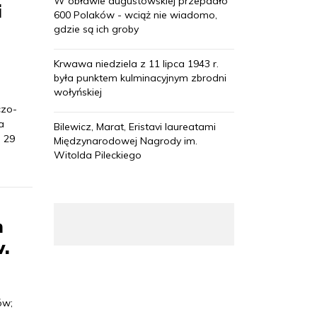
W obławie augustowskiej przepadło
i
600 Polaków - wciąż nie wiadomo,
gdzie są ich groby
Krwawa niedziela z 11 lipca 1943 r.
była punktem kulminacyjnym zbrodni
wołyńskiej
czo-
a
Bilewicz, Marat, Eristavi laureatami
i 29
Międzynarodowej Nagrody im.
Witolda Pileckiego
m
w.
ów;