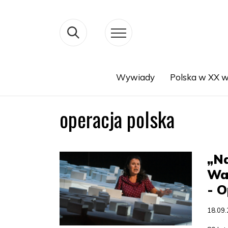
Wywiady
Polska w XX w
Search
operacja polska
„Na
War
- 
18.09