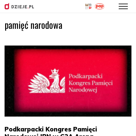
pamięć narodowa
Przejdź
do
treści
Podkarpacki Kongres Pamięci