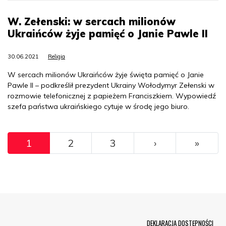
W. Zełenski: w sercach milionów
Ukraińców żyje pamięć o Janie Pawle II
30.06.2021
Religia
W sercach milionów Ukraińców żyje święta pamięć o Janie
Pawle II – podkreślił prezydent Ukrainy Wołodymyr Zełenski w
rozmowie telefonicznej z papieżem Franciszkiem. Wypowiedź
szefa państwa ukraińskiego cytuje w środę jego biuro.
Pagination
››
Ostat
1
2
3
›
»
Menu Footer
DEKLARACJA DOSTĘPNOŚCI