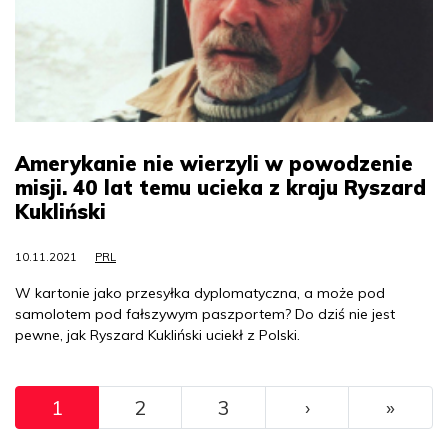
Amerykanie nie wierzyli w powodzenie
misji. 40 lat temu ucieka z kraju Ryszard
Kukliński
10.11.2021
PRL
W kartonie jako przesyłka dyplomatyczna, a może pod
samolotem pod fałszywym paszportem? Do dziś nie jest
pewne, jak Ryszard Kukliński uciekł z Polski.
Pagination
››
Ostat
1
2
3
›
»