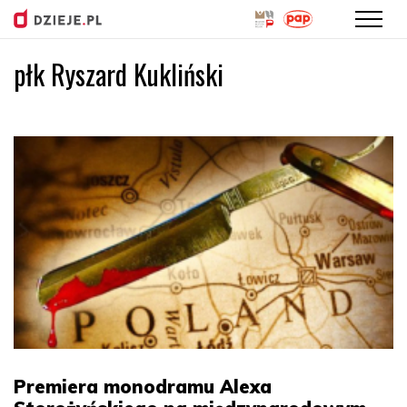
płk Ryszard Kukliński
Przejdź
do
treści
Premiera monodramu Alexa