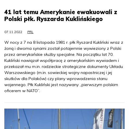
41 lat temu Amerykanie ewakuowali z
Polski płk. Ryszarda Kuklińskiego
07.11.2022
PRL
W nocy z 7 na 8 listopada 1981 r. płk Ryszard Kukliński wraz z
żoną i dwoma synami został potajemnie wywieziony z Polski
przez amerykańskie służby specjalne. Na początku lat 70.
Kukliński nawiązał współpracę z amerykańskim wywiadem i
przekazał mu m.in. radzieckie strategiczne dokumenty Układu
Warszawskiego (m.in. sowieckiej wojny napastniczej i jej
skutków dla Polaków) czy plany wprowadzenia stanu
wojennego. Płk Kukliński jest nazywany „pierwszym polskim
oficerem w NATO”.