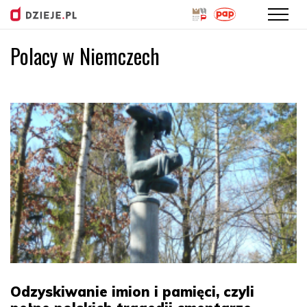
Polacy w Niemczech
Przejdź
do
treści
Odzyskiwanie imion i pamięci, czyli