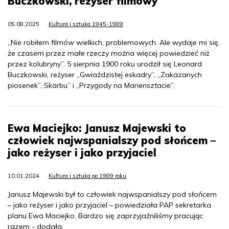
Buczkowski, reżyser filmowy
05.08.2025
Kultura i sztuka 1945-1989
„Nie robiłem filmów wielkich, problemowych. Ale wydaje mi się,
że czasem przez małe rzeczy można więcej powiedzieć niż
przez kolubryny”. 5 sierpnia 1900 roku urodził się Leonard
Buczkowski, reżyser „Gwiaździstej eskadry”, „Zakazanych
piosenek”, Skarbu” i „Przygody na Mariensztacie”.
Ewa Maciejko: Janusz Majewski to
człowiek najwspanialszy pod słońcem –
jako reżyser i jako przyjaciel
10.01.2024
Kultura i sztuka po 1989 roku
Janusz Majewski był to człowiek najwspanialszy pod słońcem
– jako reżyser i jako przyjaciel – powiedziała PAP sekretarka
planu Ewa Maciejko. Bardzo się zaprzyjaźniliśmy pracując
razem - dodała.