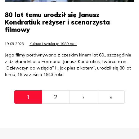
80 lat temu urodził się Janusz
Kondratiuk reżyser i scenarzysta
filmowy
19.09.2023
Kultura i sztuka po 1989 roku
Jego filmy porównywano z czeskim kinem lat 60., szczególnie
z dziełami Milosa Formana. Janusz Kondratiuk, twórca m.in.
„Dziewczyn do wzięcia” i „Jak pies z kotem”, urodził się 80 lat
temu, 19 września 1943 roku.
Pagination
››
Ostatni
1
2
›
»