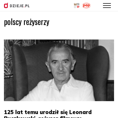
polscy reżyserzy
Przejdź
do
treści
125 lat temu urodził się Leonard